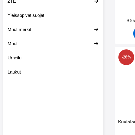
ZTE
Tuote.nr
Yleissopivat suojat
9.9
Muut merkit
Muut
Merkitse
Urheilu
-28%
Laukut
Kuviolo