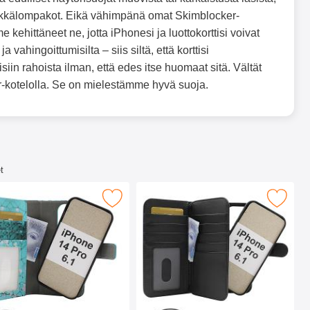
kkälompakot. Eikä vähimpänä omat Skimblocker-
hittäneet ne, jotta iPhonesi ja luottokorttisi voivat
 vahingoittumisilta – siis siltä, että korttisi
isiin rahoista ilman, että edes itse huomaat sitä. Vältät
r-kotelolla. Se on mielestämme hyvä suoja.
t
14 Pro (6.1) suosikiksi
cker Design Magneettilompakko iPhone 14 Pro (6.1) suosikiksi
Merkitse skimblocker XL Magnet Wallet iPh