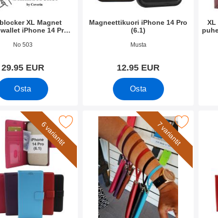
blocker XL Magnet
Magneettikuori iPhone 14 Pro
XL
wallet iPhone 14 Pro
(6.1)
puhe
(6.1)
o 45385
Tuote.nro 44774
Tuote
No 503
Musta
29.95 EUR
12.95 EUR
Osta
Osta
lusta Lompakkokotelo iPhone 14 Pro (6.1) suosikiksi
Merkitse rannehihna New Standcase Wal
Merkitse
6 variantit
7 variantit