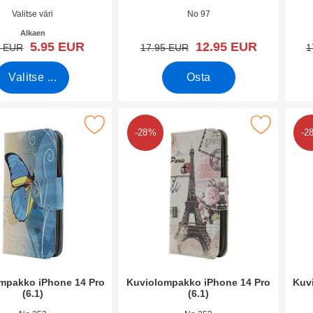
o 44820
Tuote.nro 44938
Tuote
Valitse väri
No 97
Alkaen
uusi hinta
uusi hinta
5.95 EUR
12.95 EUR
vanha hinta
vanha hinta
5 EUR
17.95 EUR
1
Valitse ...
Osta
 kuviolompakko iPhone 14 Pro (6.1) suosikiksi
Merkitse kuviolompakko iPhone 14 Pro 
Merk
-28%
-2
mpakko iPhone 14 Pro
Kuviolompakko iPhone 14 Pro
Kuv
(6.1)
(6.1)