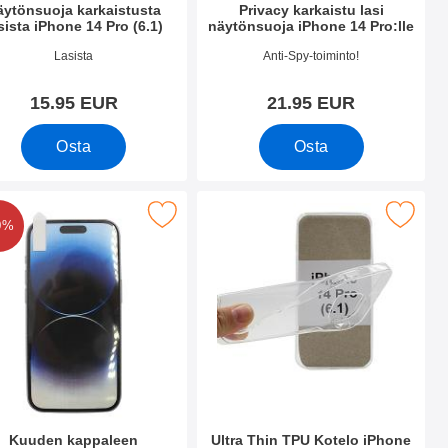
äytönsuoja karkaistusta
Privacy karkaistu lasi
sista iPhone 14 Pro (6.1)
näytönsuoja iPhone 14 Pro:lle
.nro 44825
Tuote.nro 50375
Lasista
Anti-Spy-toiminto!
15.95 EUR
21.95 EUR
Osta
Osta
6.1) suosikiksi
appaleen näytönsuojakalvopakett iPhone 14 Pro (6.1) suosikiks
0%
Kuuden kappaleen
Ultra Thin TPU Kotelo iPhone