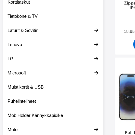
Korttitaskut
Zipp
iP
Tietokone & TV
Tuote.nr
Laturit & Sovitin
18.9
Lenovo
LG
Merkitse full Fr
Microsoft
Muistikortit & USB
Puhelintelineet
Mob Holder Kännykkäpidike
Moto
Full