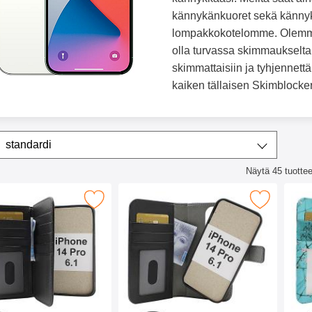
kännykänkuoret sekä känny
lompakkokotelomme. Olemme ke
olla turvassa skimmaukselta ja
skimmattaisiin ja tyhjennettä
kaiken tällaisen Skimblocke
ta/lajittele
Lajittele
standardi
Näytä
45
tuottee
lista
mblocker XL Wallet iPhone 14 Pro (6.1) suosikiksi
Merkitse skimblocker Magneettikotelo iPhone 
Merkitse skimblo