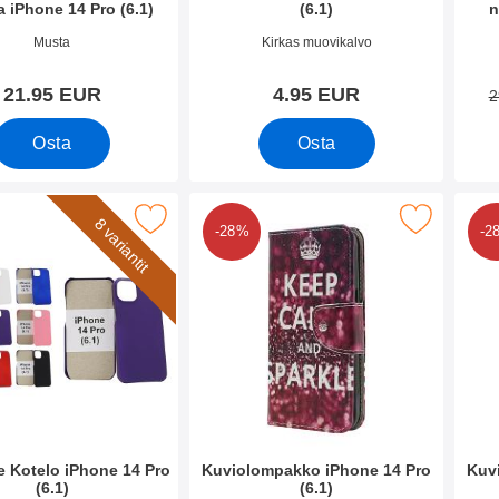
a iPhone 14 Pro (6.1)
(6.1)
n
o 44824
Tuote.nro 44817
Tuote
Musta
Kirkas muovikalvo
21.95 EUR
4.95 EUR
2
Osta
Osta
hardcase Kotelo iPhone 14 Pro (6.1) suosikiksi
Merkitse kuviolompakko iPhone 14 Pro 
Merk
8 variantit
-28%
-2
 Kotelo iPhone 14 Pro
Kuviolompakko iPhone 14 Pro
Kuv
(6.1)
(6.1)