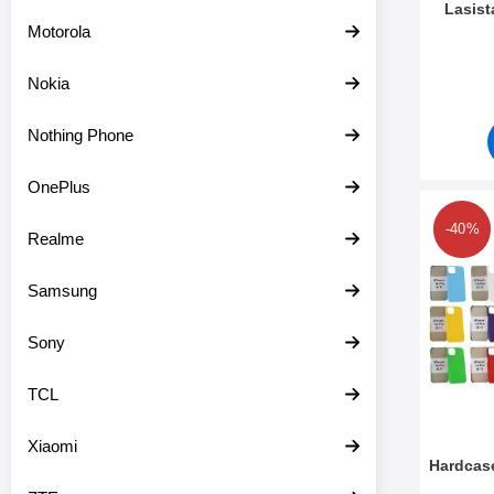
Lasist
Motorola
Tuote.nr
Nokia
Nothing Phone
OnePlus
Merkitse 
-40%
Realme
Samsung
Sony
TCL
Xiaomi
Hardcase