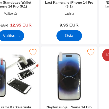
er Standcase Wallet
Lasi Kameralle iPhone 14 Pro
N
hone 14 Pro (6.1)
(6.1)
la
o 45022
Tuote.nro 44821
Tuote
Valitse väri
Lasista
uusi hinta
12.95 EUR
9.95 EUR
vanha hinta
5 EUR
Valitse ...
Osta
ame Karkaistusta Lasista iPhone 14 Pro (6.1) suosikiksi
Merkitse näytönsuoja iPhone 14 Pro (
Merkitse kuuden k
-6
 Frame Karkaistusta
Näytönsuoja iPhone 14 Pro