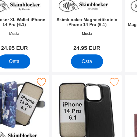
cker XL Wallet iPhone
Skimblocker Magneettikotelo
14 Pro (6.1)
iPhone 14 Pro (6.1)
Mag
o 44770
Tuote.nro 44765
Tuote
Musta
Musta
24.95 EUR
24.95 EUR
Osta
Osta
er XL Magnet Designwallet iPhone 14 Pro (6.1) suosikiksi
Merkitse magneettikuori iPhone 14 Pro
Merkitse xL Stan