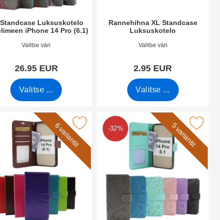
 Standcase Luksuskotelo
Rannehihna XL Standcase
limeen iPhone 14 Pro (6.1)
Luksuskotelo
.nro 44826
Tuote.nro 50276
Valitse väri
Valitse väri
26.95 EUR
2.95 EUR
Valitse ...
Valitse ...
letiin suosikiksi
 crazy Horse Lompakko iPhone 14 Pro (6.1) suosikiksi
Merkitse flower Standcase Wallet iPhon
6 variantit
5 variantit
-32%