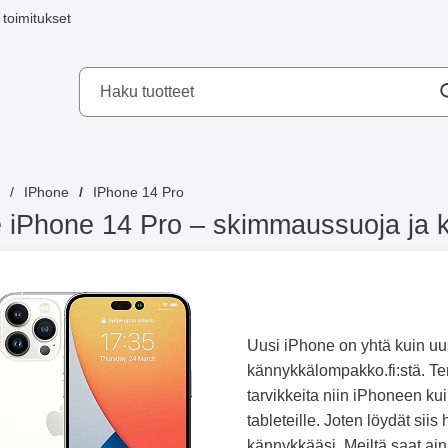
toimitukset
a mobilskydd AB
IPhone
IPhone 14 Pro
 iPhone 14 Pro – skimmaussuoja ja
Uusi iPhone on yhtä kuin uus
kännykkälompakko.fi:stä. Ter
tarvikkeita niin iPhoneen ku
tableteille. Joten löydät siis
kännykkääsi. Meiltä saat aina