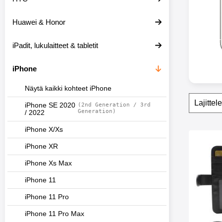
e
i
Huawei & Honor
s
i
i
iPadit, lukulaitteet & tabletit
n
iPhone
Näytä kaikki kohteet iPhone
Suoda
O
iPhone SE 2020
(2nd Generation / 3rd
h
Generation)
/ 2022
i
t
iPhone X/Xs
a
tuote
s
Merkitse ski
iPhone XR
u
o
iPhone Xs Max
d
a
iPhone 11
t
t
iPhone 11 Pro
i
m
iPhone 11 Pro Max