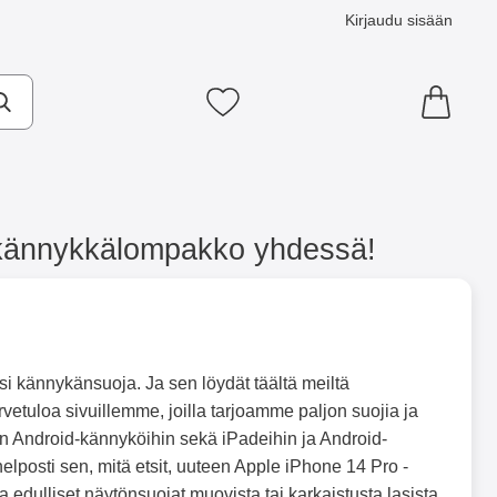
Kirjaudu sisään
Suosikkini
 kännykkälompakko yhdessä!
i kännykänsuoja. Ja sen löydät täältä meiltä
vetuloa sivuillemme, joilla tarjoamme paljon suojia ja
in Android-kännyköihin sekä iPadeihin ja Android-
 helposti sen, mitä etsit, uuteen Apple iPhone 14 Pro -
 edulliset näytönsuojat muovista tai karkaistusta lasista,