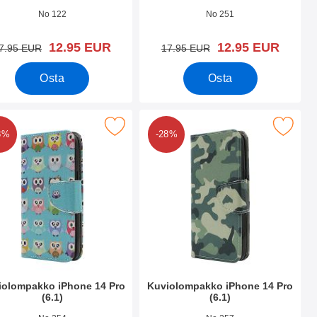
.nro 44937
Tuote.nro 44936
No 122
No 251
uusi hinta
uusi hinta
12.95 EUR
12.95 EUR
vanha hinta
vanha hinta
7.95 EUR
17.95 EUR
Osta
Osta
(6.1) suosikiksi
itse kuviolompakko iPhone 14 Pro (6.1) suosikiksi
Merkitse kuviolompakko iPhone 14 
8%
-28%
iolompakko iPhone 14 Pro
Kuviolompakko iPhone 14 Pro
(6.1)
(6.1)