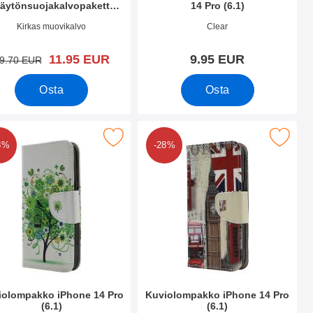
äytönsuojakalvopakett
14 Pro (6.1)
iPhone 14 Pro (6.1)
.nro 44816
Tuote.nro 44963
Kirkas muovikalvo
Clear
uusi hinta
11.95 EUR
9.95 EUR
vanha hinta
9.70 EUR
Osta
Osta
(6.1) suosikiksi
itse kuviolompakko iPhone 14 Pro (6.1) suosikiksi
Merkitse kuviolompakko iPhone 14 
8%
-28%
iolompakko iPhone 14 Pro
Kuviolompakko iPhone 14 Pro
(6.1)
(6.1)