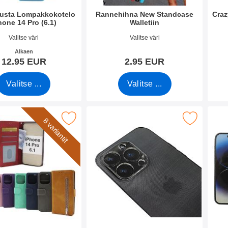
lusta Lompakkokotelo
Rannehihna New Standcase
Craz
hone 14 Pro (6.1)
Walletiin
o 44823
Tuote.nro 40789
Tuote
Valitse väri
Valitse väri
Alkaen
12.95 EUR
2.95 EUR
Valitse ...
Valitse ...
er Standcase Wallet iPhone 14 Pro (6.1) suosikiksi
Merkitse lasi Kameralle iPhone 14 Pro 
Merkitse näyt
8 variantit