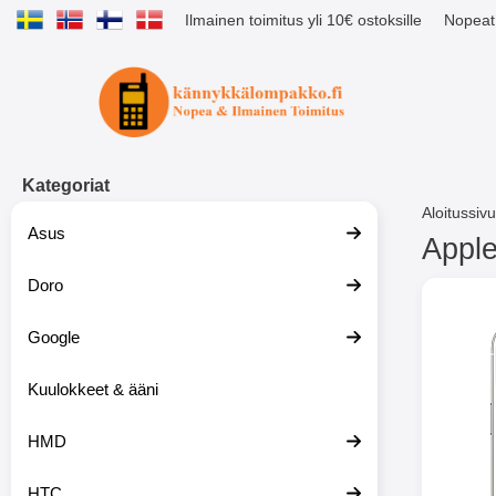
Ilmainen toimitus yli 10€ ostoksille
Nopeat 
Ostoskori laajennettu Tibro billig
Kategoriat
Aloitussivu
Asus
Apple
Doro
S
i
i
Google
r
r
y
Kuulokkeet & ääni
t
u
HMD
o
t
t
HTC