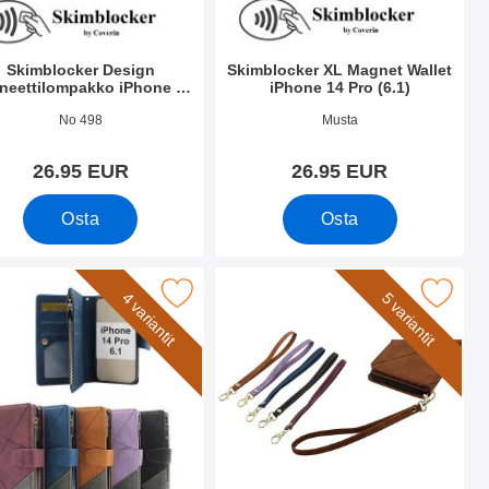
Skimblocker Design
Skimblocker XL Magnet Wallet
neettilompakko iPhone 14
iPhone 14 Pro (6.1)
Pro (6.1)
.nro 44767
Tuote.nro 44761
No 498
Musta
26.95 EUR
26.95 EUR
Osta
Osta
 (6.1) suosikiksi
dcase Luksuskotelo puhelimeen iPhone 14 Pro (6.1) suosikiksi
Merkitse rannehihna XL Standcase L
4 variantit
5 variantit