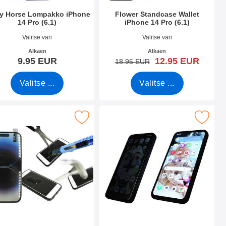
y Horse Lompakko iPhone
Flower Standcase Wallet
14 Pro (6.1)
iPhone 14 Pro (6.1)
.nro 44822
Tuote.nro 44827
Valitse väri
Valitse väri
Alkaen
Alkaen
uusi hinta
9.95 EUR
12.95 EUR
vanha hinta
18.95 EUR
Valitse ...
Valitse ...
(6.1) suosikiksi
önsuoja karkaistusta lasista iPhone 14 Pro (6.1) suosikiksi
Merkitse privacy karkaistu lasi näytönsuoja