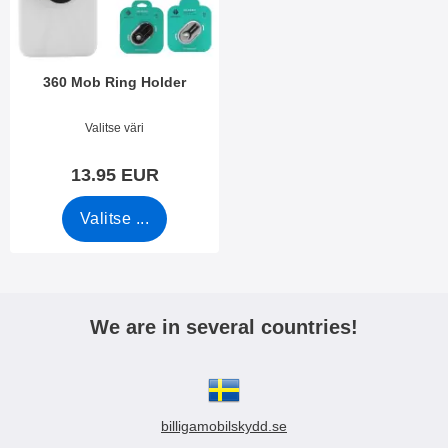
i
e
i
t
n
360 Mob Ring Holder
Tuote.nro 34271
Valitse väri
13.95 EUR
Valitse ...
We are in several countries!
billigamobilskydd.se