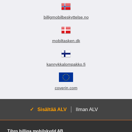
billigmobilbeskyttelse.no
mobiltasken.dk
kannykkalompakko.fi
coverin.com
Aktivoi:
Sisältää ALV
Ilman ALV
Alatunnisteen sisältö Sekalaista tietoa ja l
Tibro billiga mobilskydd AB