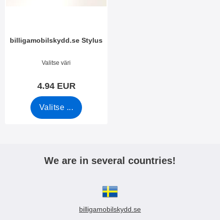
i
e
i
t
n
billigamobilskydd.se Stylus
Tuote.nro 7666
Valitse väri
4.94 EUR
Valitse ...
We are in several countries!
billigamobilskydd.se