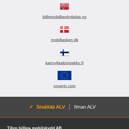
billigmobilbeskyttelse.no
mobiltasken.dk
kannykkalompakko.fi
coverin.com
Aktivoi:
Sisältää ALV
Ilman ALV
Alatunnisteen sisältö Sekalaista tietoa ja l
Tibro billiga mobilskydd AB