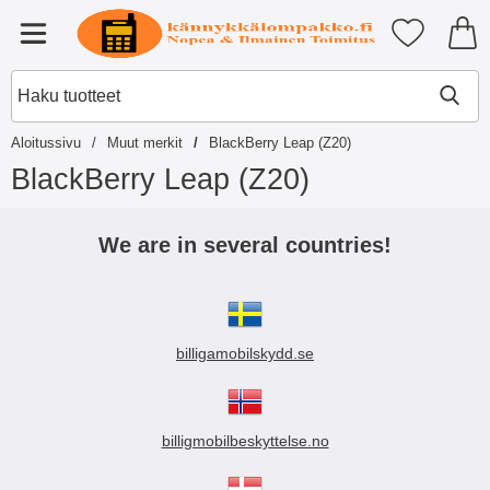
Ostoskori laajennettu Tibro billi
Suosikkini
Valikko
Aloitussivu
Muut merkit
BlackBerry Leap (Z20)
BlackBerry Leap (Z20)
S
i
We are in several countries!
i
r
r
y
t
billigamobilskydd.se
u
o
t
t
e
billigmobilbeskyttelse.no
i
s