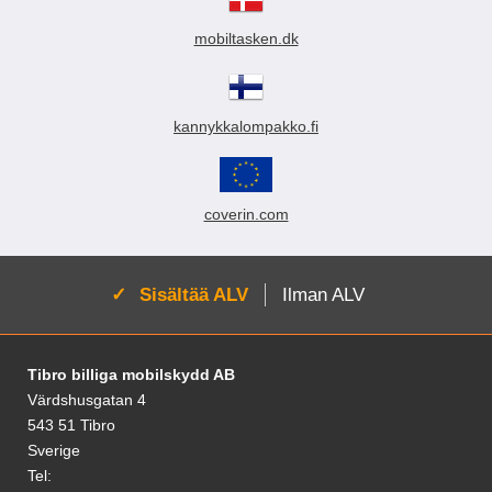
i
i
mobiltasken.dk
n
kannykkalompakko.fi
coverin.com
Aktivoi:
Sisältää ALV
Ilman ALV
Alatunnisteen sisältö Sekalaista tietoa ja l
Tibro billiga mobilskydd AB
Värdshusgatan 4
543 51 Tibro
Sverige
Tel: