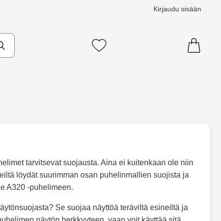
Kirjaudu sisään
Suosikkini
imet tarvitsevat suojausta. Aina ei kuitenkaan ole niin
Meiltä löydät suurimman osan puhelinmallien suojista ja
ade A320 -puhelimeen.
näytönsuojasta? Se suojaa näyttöä teräviltä esineiltä ja
 puhelimen näytön herkkyyteen, vaan voit käyttää sitä