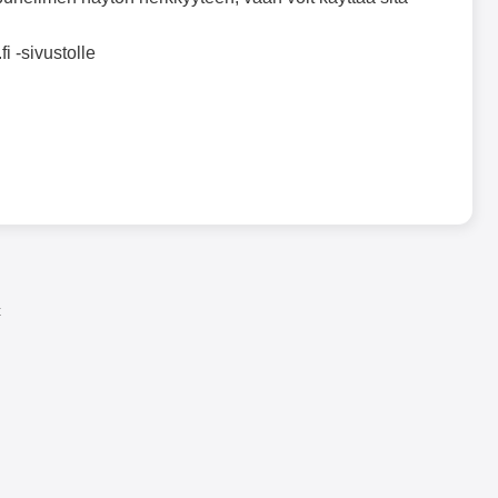
 -sivustolle
t