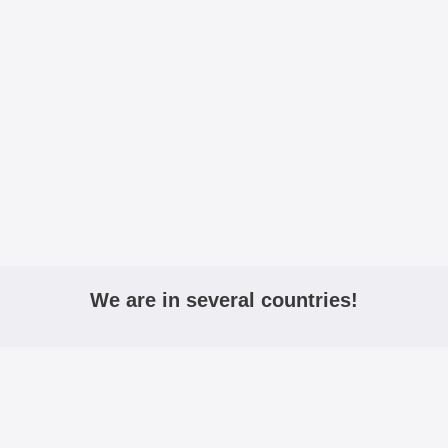
We are in several countries!
igmobilbeskyttelse.no
mobiltasken.dk
kannykkalo