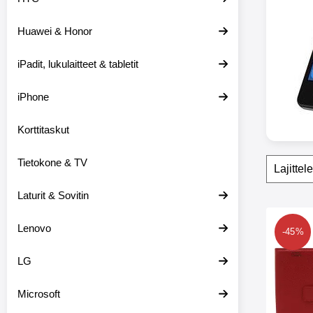
e
i
Huawei & Honor
s
i
i
iPadit, lukulaitteet & tabletit
n
iPhone
Korttitaskut
Suoda
O
Tietokone & TV
h
i
Laturit & Sovitin
t
a
tuote
s
Merkitse new 
Lenovo
-45%
u
o
LG
d
a
t
Microsoft
t
i