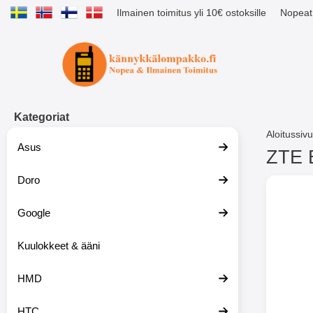
Ilmainen toimitus yli 10€ ostoksille
Nopeat 
Ostoskori laajennettu Tibro billig
Kategoriat
Aloitussivu
Asus
ZTE B
Doro
S
i
i
Google
r
r
y
Kuulokkeet & ääni
t
u
HMD
o
t
t
HTC