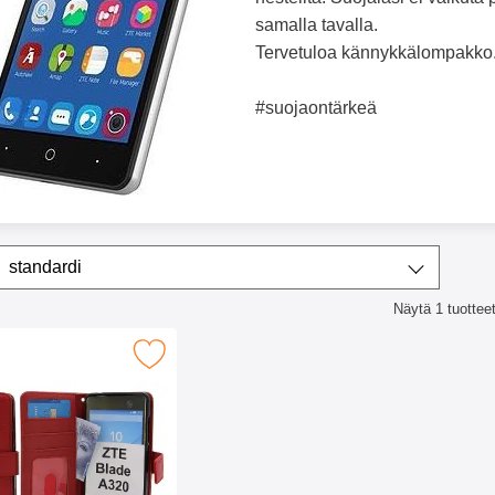
samalla tavalla.
Tervetuloa kännykkälompakko.fi
#suojaontärkeä
ta/lajittele
Lajittele
standardi
Näytä
1
tuottee
lista
Jalusta Lompakkokotelo ZTE Blade A320 suosikiksi