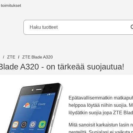
toimitukset
a mobilskydd AB
ZTE
ZTE Blade A320
lade A320 - on tärkeää suojautua!
Epätavallisemmatkin matkapuhel
helppoa löytää niihin suojia. 
löydätkin suojia jopa ZTE Bl
Mitä sanoisit karkaistun lasin 
nesteiltä. Suojalasi ei vaikuta