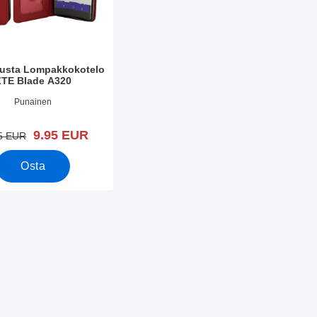
lusta Lompakkokotelo
ZTE Blade A320
o 32951
Punainen
uusi hinta
9.95 EUR
vanha hinta
5 EUR
Osta