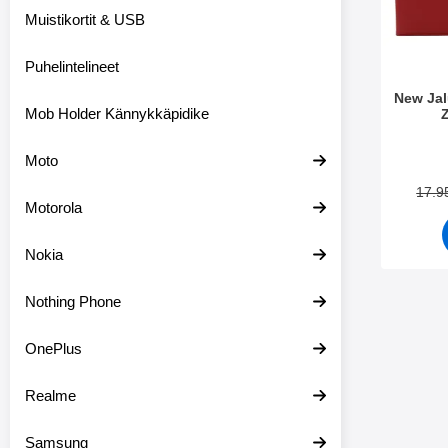
m
Muistikortit & USB
e
t
Puhelintelineet
New Ja
Mob Holder Kännykkäpidike
Tuote.nr
Moto
17.9
Motorola
Nokia
Nothing Phone
OnePlus
Realme
Samsung