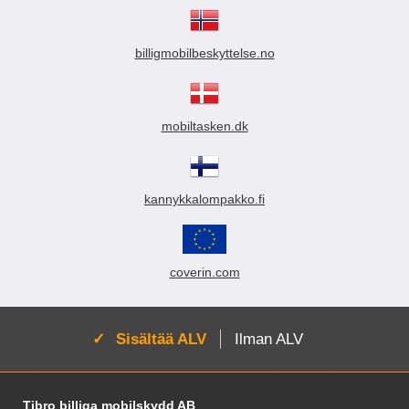
billigmobilbeskyttelse.no
mobiltasken.dk
kannykkalompakko.fi
coverin.com
Aktivoi:
Sisältää ALV
Ilman ALV
Alatunnisteen sisältö Sekalaista tietoa ja l
Tibro billiga mobilskydd AB