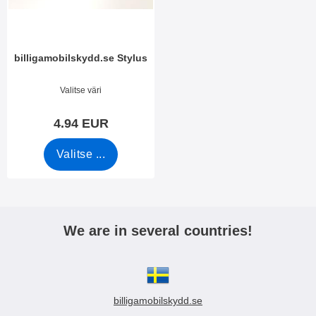
i
e
i
t
n
billigamobilskydd.se Stylus
Tuote.nro 7666
Valitse väri
4.94 EUR
Valitse ...
We are in several countries!
billigamobilskydd.se