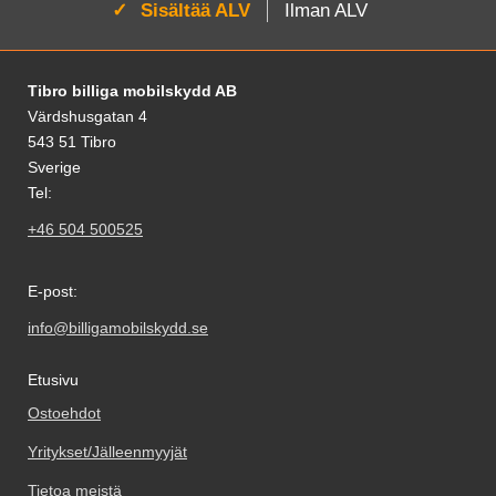
Aktivoi:
Sisältää ALV
Ilman ALV
Alatunnisteen sisältö Sekalaista tietoa ja l
Tibro billiga mobilskydd AB
Värdshusgatan 4
543 51 Tibro
Sverige
Tel:
+46 504 500525
E-post:
info@billigamobilskydd.se
Etusivu
Ostoehdot
Yritykset/Jälleenmyyjät
Tietoa meistä