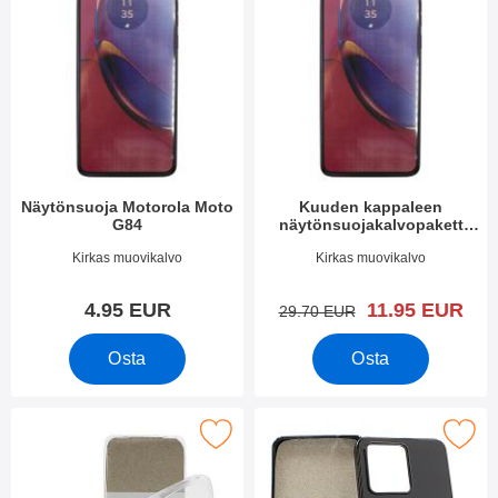
Näytönsuoja Motorola Moto
Kuuden kappaleen
G84
näytönsuojakalvopakett
Motorola Moto G84
Tuote.nro 49672
Tuote.nro 49673
Kirkas muovikalvo
Kirkas muovikalvo
uusi hinta
4.95 EUR
11.95 EUR
vanha hinta
29.70 EUR
Osta
Osta
kitse ultra Thin TPU Kotelo Motorola Moto G84 suosikiksi
Merkitse tPU muovikotelo Motoro