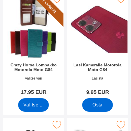
7 variantit
Crazy Horse Lompakko
Lasi Kameralle Motorola
Motorola Moto G84
Moto G84
Tuote.nro 49665
Tuote.nro 49676
Valitse väri
Lasista
17.95 EUR
9.95 EUR
Valitse ...
Osta
 näytönsuoja karkaistusta lasista Motorola Moto G84 suosikiksi
Merkitse full Frame Karkaistusta Lasist