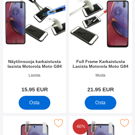
Näytönsuoja karkaistusta
Full Frame Karkaistusta
lasista Motorola Moto G84
Lasista Motorola Moto G84
Tuote.nro 49674
Tuote.nro 49675
Lasista
Musta
15.95 EUR
21.95 EUR
Osta
Osta
Merkitse näytönsuoja Motorola Moto G84 suosikiksi
Merkitse kuuden kappaleen näytönsuojakalvop
-60%