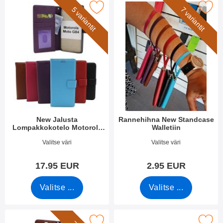
se new Jalusta Lompakkokotelo Motorola Moto G84 suosikiksi
Merkitse rannehihna New Standcas
5 variantit
7 variantit
New Jalusta
Rannehihna New Standcase
Lompakkokotelo Motorola
Walletiin
Moto G84
Tuote.nro 49659
Tuote.nro 40789
Valitse väri
Valitse väri
17.95 EUR
2.95 EUR
Valitse ...
Valitse ...
kitse crazy Horse Lompakko Motorola Moto G84 suosikiksi
Merkitse lasi Kameralle Motorol