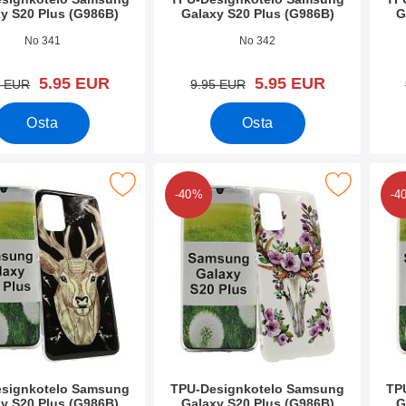
y S20 Plus (G986B)
Galaxy S20 Plus (G986B)
G
o 35051
Tuote.nro 35050
Tuote
No 341
No 342
uusi hinta
uusi hinta
5.95 EUR
5.95 EUR
vanha hinta
vanha hinta
5 EUR
9.95 EUR
Osta
Osta
ignkotelo Samsung Galaxy S20 Plus (G986B) suosikiksi
Merkitse tPU-Designkotelo Samsung Galaxy S20
Merkitse tPU-
-40%
-4
signkotelo Samsung
TPU-Designkotelo Samsung
TP
y S20 Plus (G986B)
Galaxy S20 Plus (G986B)
G