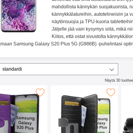
mahdollista kännykän suojakuorista, n
kännykkälatureihin, autotelineisiin ja v
näytönsuojia ja TPU-kuoria tabletteihin
Jäljelle jää vain kysymys siitä, mikä ni
Kiitos, että ostat sivustolta kännykk
maan Samsung Galaxy S20 Plus 5G (G986B) -puhelintasi optim
ta/lajittele
Lajittele
standardi
Näytä
30
tuottee
lista
ompakkokotelot Samsung Galaxy S20 Plus (G986B) suosikiksi
Merkitse skimblocker XL Wallet Samsung Galaxy S2
Merkitse skimblocker 