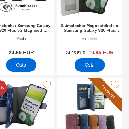
mblocker Samsung Galaxy
Skimblocker Magneettikotelo
S20 Plus 5G Magneetti
Samsung Galaxy S20 Plus
Puhelimen Kuoret
(G986B)
.nro 51891
Tuote.nro 35141
Musta
Valkoinen
uusi hinta
24.95 EUR
16.95 EUR
vanha hinta
24.95 EUR
Osta
Osta
iksi
xy S20 Plus (G986B) suosikiksi
L Magnet Designwallet Samsung Galaxy S20 Plus (G986B) suos
Merkitse xL Standcase Luksuskotelo puhelimeen Samsun
5 variantit
3%