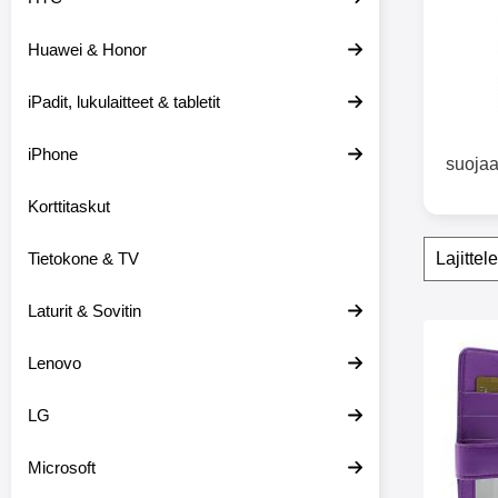
e
i
Huawei & Honor
s
i
i
iPadit, lukulaitteet & tabletit
n
iPhone
suojaa
Korttitaskut
Suoda
O
Tietokone & TV
h
i
t
Laturit & Sovitin
a
tuote
s
Merkitse skimblocker L
Lenovo
u
o
d
LG
a
t
t
Microsoft
i