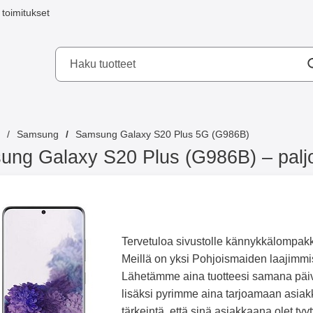
toimitukset
a mobilskydd AB
Samsung
Samsung Galaxy S20 Plus 5G (G986B)
ng Galaxy S20 Plus (G986B) – paljon 
Tervetuloa sivustolle kännykkälompakk
Meillä on yksi Pohjoismaiden laajimmist
Lähetämme aina tuotteesi samana päivä
lisäksi pyrimme aina tarjoamaan asiak
tärkeintä, että sinä asiakkaana olet t