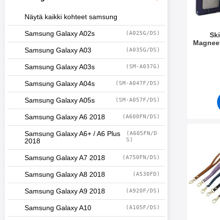
Näytä kaikki kohteet samsung
Samsung Galaxy A02s
(A025G/DS)
Sk
Magnee
Samsung Galaxy A03
(A035G/DS)
Galax
Tuote.nr
Samsung Galaxy A03s
(SM-A037G)
Samsung Galaxy A04s
(SM-A047F/DS)
Samsung Galaxy A05s
(SM-A057F/DS)
Samsung Galaxy A6 2018
(A600FN/DS)
Samsung Galaxy A6+ / A6 Plus
(A605FN/D
Merkitse r
S)
2018
Samsung Galaxy A7 2018
(A750FN/DS)
Samsung Galaxy A8 2018
(A530FD)
Samsung Galaxy A9 2018
(A920F/DS)
Samsung Galaxy A10
(A105F/DS)