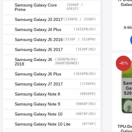
Galax
Samsung Galaxy Core
(G360F /
G361F)
Prime
Tuote.nr
Samsung Galaxy J3 2017
(J330FD / J330F)
9.9
Samsung Galaxy J4 Plus
(J415FN/DS)
Samsung Galaxy J5 2016
(J510F / J510FN)
Samsung Galaxy J5 2017
(J530F/DS)
Samsung Galaxy J6
(J600FN/DS/
Merkitse tPU-Des
J600FZDUNEE)
-40%
2018
Samsung Galaxy J6 Plus
(J610FN/DS)
Samsung Galaxy J7 2017
(J730FD)
Samsung Galaxy Note 8
(N950FD)
Samsung Galaxy Note 9
(N960F/DS)
Samsung Galaxy Note 10
(N970F/DS)
Samsung Galaxy Note 10 Lite
(N770F)
TPU-De
Galax