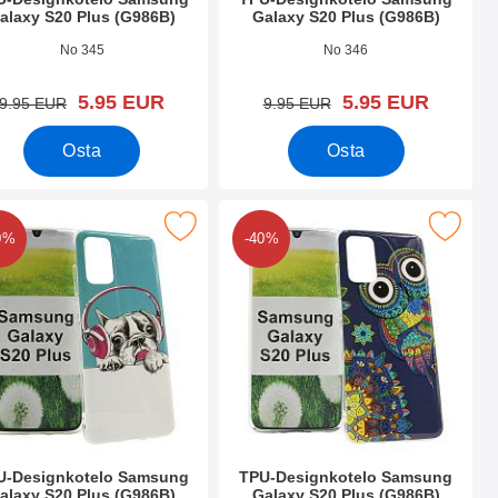
alaxy S20 Plus (G986B)
Galaxy S20 Plus (G986B)
.nro 35048
Tuote.nro 35047
No 345
No 346
uusi hinta
uusi hinta
5.95 EUR
5.95 EUR
vanha hinta
vanha hinta
9.95 EUR
9.95 EUR
Osta
Osta
 Plus (G986B) suosikiksi
Designkotelo Samsung Galaxy S20 Plus (G986B) suosikiksi
Merkitse tPU-Designkotelo Samsung Galaxy
0%
-40%
U-Designkotelo Samsung
TPU-Designkotelo Samsung
alaxy S20 Plus (G986B)
Galaxy S20 Plus (G986B)