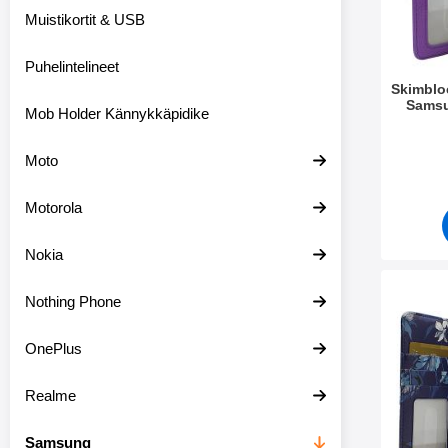
m
Muistikortit & USB
e
t
Puhelintelineet
Skimblo
Samsu
Mob Holder Kännykkäpidike
Tuote.nr
Moto
Motorola
Nokia
Merkitse skimblocker Desig
Nothing Phone
OnePlus
Realme
Samsung