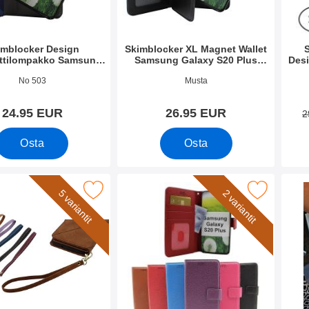
imblocker Design
Skimblocker XL Magnet Wallet
ttilompakko Samsung
Samsung Galaxy S20 Plus
Des
y S20 Plus (G986B)
(G986B)
o 35159
Tuote.nro 35167
Tuote
No 503
Musta
24.95 EUR
26.95 EUR
2
Osta
Osta
annehihna XL Standcase Luksuskotelo suosikiksi
Merkitse new Jalusta Lompakkokotelo Samsung Galax
Merki
5 variantit
2 variantit