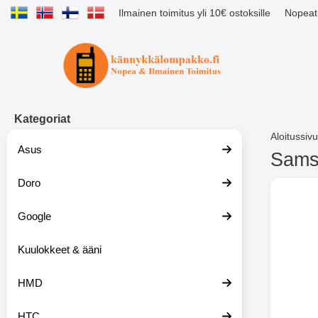
Ilmainen toimitus yli 10€ ostoksille
Nopeat 
Ostoskori laajennettu Tibro billig
Kategoriat
Aloitussivu
Asus
Samsu
Doro
S
i
i
Google
r
r
y
Kuulokkeet & ääni
t
u
HMD
o
t
t
HTC