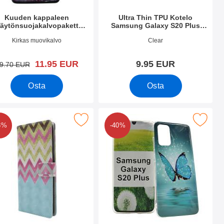
Kuuden kappaleen
Ultra Thin TPU Kotelo
äytönsuojakalvopakett
Samsung Galaxy S20 Plus
amsung Galaxy S20 Plus
(G986B)
.nro 34873
Tuote.nro 34872
Kirkas muovikalvo
Clear
(G986B)
uusi hinta
11.95 EUR
9.95 EUR
vanha hinta
9.70 EUR
Osta
Osta
Plus (G986B) suosikiksi
violompakko Samsung Galaxy S20 Plus (G986B) suosikiksi
Merkitse tPU-Designkotelo Samsung Galaxy
8%
-40%