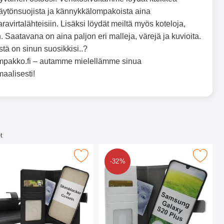
äytönsuojista ja kännykkälompakoista aina
aravirtalähteisiin. Lisäksi löydät meiltä myös koteloja,
. Saatavana on aina paljon eri malleja, värejä ja kuvioita.
istä on sinun suosikkisi..?
älompakko.fi – autamme mielellämme sinua
aalisesti!
t
0 Plus 5G (G986B) suosikiksi
Samsung Galaxy S20 Plus 5G Magneetti Puhelimen Kuoret suosi
Merkitse skimblocker Magneettikotelo Samsung G
-32%