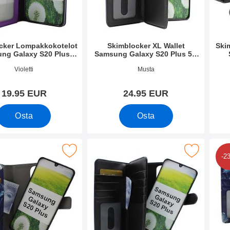
cker Lompakkokotelot
Skimblocker XL Wallet
Ski
ng Galaxy S20 Plus
Samsung Galaxy S20 Plus 5G
(G986B)
(G986B)
o 35127
Tuote.nro 39128
Tuote
Violetti
Musta
19.95 EUR
24.95 EUR
Osta
Osta
n Magneettilompakko Samsung Galaxy S20 Plus (G986B) suosik
Merkitse skimblocker XL Magnet Wallet Samsung Gala
Merkitse skimblocker X
-2