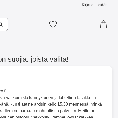
Kirjaudu sisään
Suosikkini
suojia, joista valita!
o.fi
a valikoimista kännyköiden ja tablettien tarvikkeita.
nä, kun tilaat ne arkisin kello 15.30 mennessä, minkä
kaillemme parhaan mahdollisen palvelun. Meille on
yytyväinen ostoosi. Verkkosivultamme löydät kaikkea