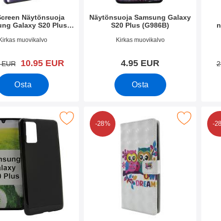
Screen Näytönsuoja
Näytönsuoja Samsung Galaxy
ng Galaxy S20 Plus
S20 Plus (G986B)
n
(G986B)
S
o 35360
Tuote.nro 34874
Tuote
Kirkas muovikalvo
Kirkas muovikalvo
uusi hinta
10.95 EUR
4.95 EUR
vanha hinta
5 EUR
2
Osta
Osta
vikotelo Samsung Galaxy S20 Plus (G986B) suosikiksi
Merkitse kuviolompakko Samsung Galaxy S20 
Merkitse ku
-28%
-2