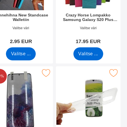
nnehihna New Standcase
Crazy Horse Lompakko
Walletiin
Samsung Galaxy S20 Plus
(G986B)
.nro 40789
Tuote.nro 34754
Valitse väri
Valitse väri
2.95 EUR
17.95 EUR
Valitse ...
Valitse ...
lus (G986B) suosikiksi
n näytönsuojakalvopakett Samsung Galaxy S20 Plus (G986B) s
Merkitse ultra Thin TPU Kotelo Samsung Gala
0%