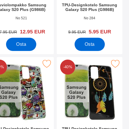
uviolompakko Samsung
TPU-Designkotelo Samsung
alaxy S20 Plus (G986B)
Galaxy S20 Plus (G986B)
.nro 35304
Tuote.nro 35052
No 521
No 284
uusi hinta
uusi hinta
12.95 EUR
5.95 EUR
vanha hinta
vanha hinta
7.95 EUR
9.95 EUR
Osta
Osta
 Plus (G986B) suosikiksi
Designkotelo Samsung Galaxy S20 Plus (G986B) suosikiksi
Merkitse tPU-Designkotelo Samsung Galaxy
0%
-40%
U-Designkotelo Samsung
TPU-Designkotelo Samsung