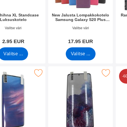
hihna XL Standcase
New Jalusta Lompakkokotelo
Ra
Luksuskotelo
Samsung Galaxy S20 Plus
(G986B)
o 50276
Tuote.nro 35194
Tuote
Valitse väri
Valitse väri
2.95 EUR
17.95 EUR
Valitse ...
Valitse ...
n Näytönsuoja Samsung Galaxy S20 Plus (G986B) suosikiksi
Merkitse näytönsuoja Samsung Galaxy S20 P
Merkitse kuuden kappalee
-6