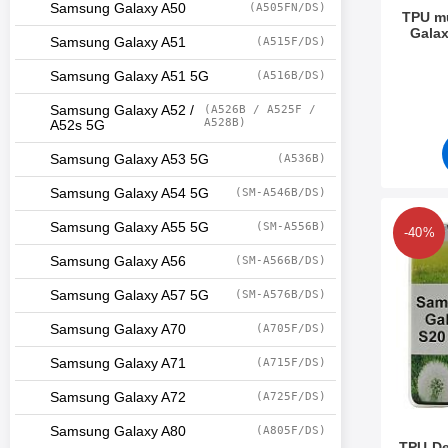
Samsung Galaxy A50
(A505FN/DS)
TPU m
Galax
Samsung Galaxy A51
(A515F/DS)
Tuote.nr
Samsung Galaxy A51 5G
(A516B/DS)
Samsung Galaxy A52 /
(A526B / A525F /
A528B)
A52s 5G
Samsung Galaxy A53 5G
(A536B)
Samsung Galaxy A54 5G
(SM-A546B/DS)
Merkitse tPU-Des
Samsung Galaxy A55 5G
(SM-A556B)
-40%
Samsung Galaxy A56
(SM-A566B/DS)
Samsung Galaxy A57 5G
(SM-A576B/DS)
Samsung Galaxy A70
(A705F/DS)
Samsung Galaxy A71
(A715F/DS)
Samsung Galaxy A72
(A725F/DS)
Samsung Galaxy A80
(A805F/DS)
TPU-De