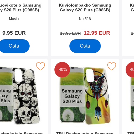
uovikotelo Samsung
Kuviolompakko Samsung
K
y S20 Plus (G986B)
Galaxy S20 Plus (G986B)
G
o 34941
Tuote.nro 35307
Tuote
Musta
No 518
uusi hinta
9.95 EUR
12.95 EUR
vanha hinta
17.95 EUR
1
Osta
Osta
ignkotelo Samsung Galaxy S20 Plus (G986B) suosikiksi
Merkitse tPU-Designkotelo Samsung Galaxy S20
Merkitse tPU-
-40%
-4
signkotelo Samsung
TPU-Designkotelo Samsung
TP