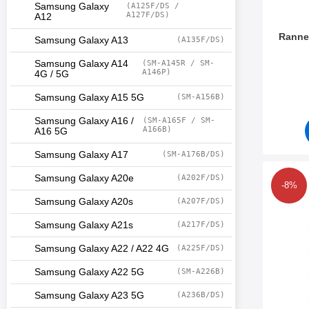
Samsung Galaxy
(A125F/DS /
A127F/DS)
A12
Ranne
Samsung Galaxy A13
(A135F/DS)
Samsung Galaxy A14
(SM-A145R / SM-
Tuote.nr
A146P)
4G / 5G
Samsung Galaxy A15 5G
(SM-A156B)
Samsung Galaxy A16 /
(SM-A165F / SM-
A166B)
A16 5G
Samsung Galaxy A17
(SM-A176B/DS)
Samsung Galaxy A20e
(A202F/DS)
Merkitse full Scree
-8%
Samsung Galaxy A20s
(A207F/DS)
Samsung Galaxy A21s
(A217F/DS)
Samsung Galaxy A22 / A22 4G
(A225F/DS)
Samsung Galaxy A22 5G
(SM-A226B)
Samsung Galaxy A23 5G
(A236B/DS)