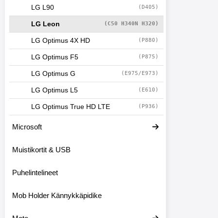
LG L90
(D405)
LG Leon
(C50 H340N H320)
LG Optimus 4X HD
(P880)
LG Optimus F5
(P875)
LG Optimus G
(E975/E973)
LG Optimus L5
(E610)
LG Optimus True HD LTE
(P936)
Microsoft
Muistikortit & USB
Puhelintelineet
Mob Holder Kännykkäpidike