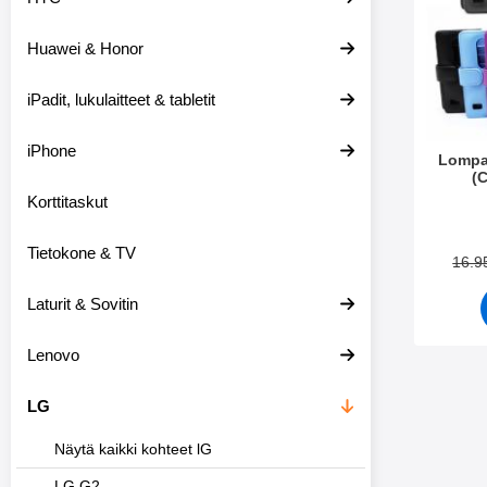
e
t
i
t
Huawei & Honor
s
i
i
m
i
e
iPadit, lukulaitteet & tabletit
n
t
iPhone
Lompa
(
Korttitaskut
Tuote.nr
Tietokone & TV
16.9
Laturit & Sovitin
Lenovo
LG
Näytä kaikki kohteet lG
LG G2