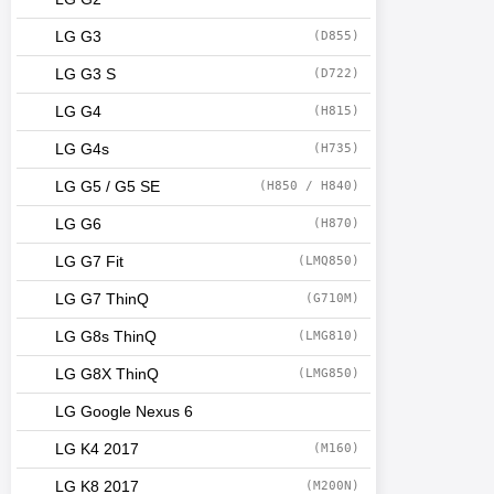
LG G3
(D855)
LG G3 S
(D722)
LG G4
(H815)
LG G4s
(H735)
LG G5 / G5 SE
(H850 / H840)
LG G6
(H870)
LG G7 Fit
(LMQ850)
LG G7 ThinQ
(G710M)
LG G8s ThinQ
(LMG810)
LG G8X ThinQ
(LMG850)
LG Google Nexus 6
LG K4 2017
(M160)
LG K8 2017
(M200N)