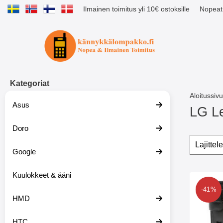
Ilmainen toimitus yli 10€ ostoksille
Nopeat 
Ostoskori laajennettu Tibro billig
Kategoriat
Aloitussivu
Asus
LG L
Doro
S
i
Suoda
O
i
h
Google
r
i
r
t
y
Kuulokkeet & ääni
a
tuote
t
s
Merkitse lom
-41%
u
u
HMD
o
o
t
d
t
a
HTC