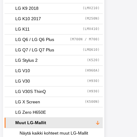
LG K9 2018
(LMX210)
LG K10 2017
(M250N)
LG K11
(LMX410)
LG Q6 / LG Q6 Plus
(M700N / M700)
LG Q7 / LG Q7 Plus
(LMQ610)
LG Stylus 2
(K520)
LG V10
(H960A)
LG V30
(H930)
LG V30S ThinQ
(H930)
LG X Screen
(K500N)
LG Zero H650E
Muut LG-Mallit
Näytä kaikki kohteet muut LG-Mallit