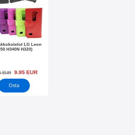
kkokotelot LG Leon
C50 H340N H320)
o 16434
uusi hinta
9.95 EUR
vanha hinta
5 EUR
Osta