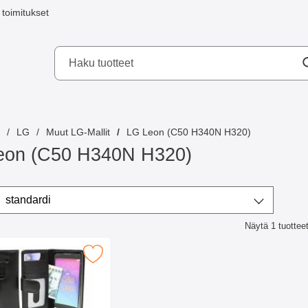
toimitukset
a mobilskydd AB
LG
Muut LG-Mallit
LG Leon (C50 H340N H320)
eon (C50 H340N H320)
ta/lajittele
Lajittele
standardi
Näytä
1
tuottee
lista
pakkokotelot LG Leon (C50 H340N H320) suosikiksi