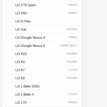
LG C70 Spirit
(H440)
LG F60
(D390)
LG G Flex
LG G4c
(H525N)
LG Google Nexus 4
(E960)
LG Google Nexus 5
(E980,D821)
LG K10
(K420N)
LG K4
(K120E)
LG K7
(X210)
LG K8
(K350N)
LG L Bello D331
LG L Bello II
(X150)
LG L70
(D320)