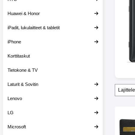
e
i
Huawei & Honor
s
i
i
iPadit, lukulaitteet & tabletit
n
iPhone
Korttitaskut
Tietokone & TV
Laturit & Sovitin
Suoda
O
h
i
Lenovo
t
a
tuote
LG
s
Merkitse new Jalu
u
o
Microsoft
d