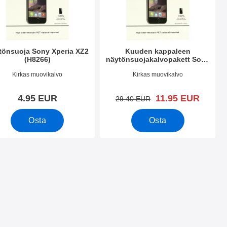
tönsuoja Sony Xperia XZ2
Kuuden kappaleen
(H8266)
näytönsuojakalvopakett Sony
Xperia XZ2 (H8266)
.nro 26354
Tuote.nro 26352
Kirkas muovikalvo
Kirkas muovikalvo
uusi hinta
4.95 EUR
11.95 EUR
vanha hinta
29.40 EUR
Osta
Osta