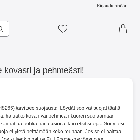
Kirjaudu sisään
Suosikkini
kovasti ja pehmeästi!
266) tarvitsee suojausta. Löydät sopivat suojat täältä.
ää, haluatko kovan vai pehmeän kuoren suojaamaan
annattaa pohtia näitä asioita, kun etsit suojaa Sonyllesi:
oja ei yletä peittämään koko reunaan. Jos se ei haittaa
. Jos kuitenkin haluat Full Frame -näytönsuojan