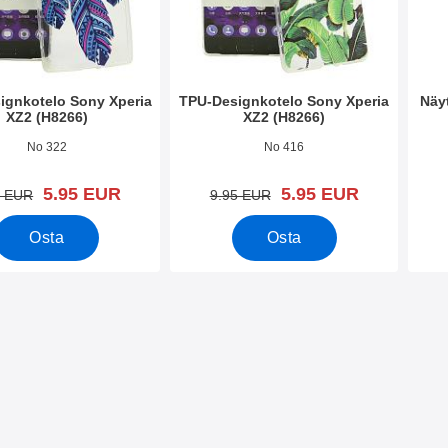
ignkotelo Sony Xperia
TPU-Designkotelo Sony Xperia
Näy
XZ2 (H8266)
XZ2 (H8266)
o 26380
Tuote.nro 26375
Tuote
No 322
No 416
uusi hinta
uusi hinta
5.95 EUR
5.95 EUR
vanha hinta
vanha hinta
5 EUR
9.95 EUR
Osta
Osta