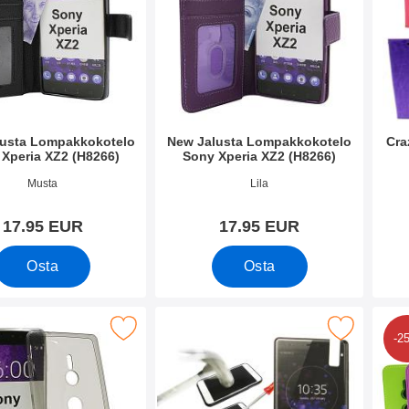
lusta Lompakkokotelo
New Jalusta Lompakkokotelo
Cra
Xperia XZ2 (H8266)
Sony Xperia XZ2 (H8266)
o 44131
Tuote.nro 33639
Tuote
Musta
Lila
17.95 EUR
17.95 EUR
Osta
Osta
 Thin TPU Kotelo Sony Xperia XZ2 (H8266) suosikiksi
Merkitse näytönsuoja karkaistusta lasista Sony X
Merkitse
-2