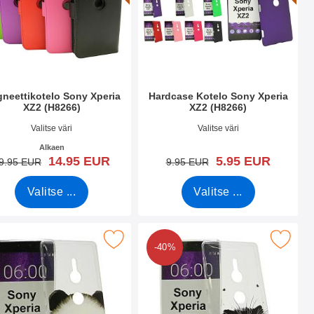
neettikotelo Sony Xperia
Hardcase Kotelo Sony Xperia
XZ2 (H8266)
XZ2 (H8266)
.nro 27039
Tuote.nro 26161
Valitse väri
Valitse väri
Alkaen
uusi hinta
uusi hinta
14.95 EUR
5.95 EUR
vanha hinta
vanha hinta
9.95 EUR
9.95 EUR
Valitse ...
Valitse ...
 (H8266) suosikiksi
 tPU-Designkotelo Sony Xperia XZ2 (H8266) suosikiksi
Merkitse tPU-Designkotelo Sony Xperi
-40%