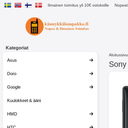
Ilmainen toimitus yli 10€ ostoksille
Nopeat 
Ostoskori laajennettu Tibro billig
Kategoriat
Aloitussivu
Asus
Sony 
Doro
S
i
i
Google
r
r
y
Kuulokkeet & ääni
t
u
HMD
o
t
t
HTC