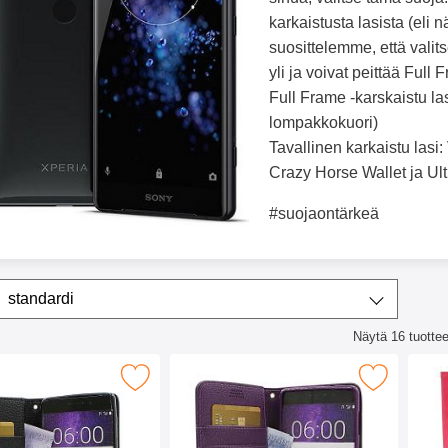
karkaistusta lasista (eli 
suosittelemme, että vali
yli ja voivat peittää Full
Full Frame -karskaistu la
lompakkokuori)
Tavallinen karkaistu lasi:
Crazy Horse Wallet ja Ult
#suojaontärkeä
ta/lajittele
Lajittele
standardi
Näytä
16
tuottee
lista
sta Lompakkokotelo Sony Xperia XZ2 (H8266) suosikiksi
Merkitse new Jalusta Lompakkokotelo Sony Xper
Merkitse cr