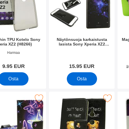
Thin TPU Kotelo Sony
Näytönsuoja karkaistusta
Mag
eria XZ2 (H8266)
lasista Sony Xperia XZ2
(H8266)
o 26434
Tuote.nro 26430
Tuote
Harmaa
9.95 EUR
15.95 EUR
1
Osta
Osta
violompakko Sony Xperia XZ2 (H8266) suosikiksi
Merkitse kuviolompakko Sony Xperia XZ2
Merkitse