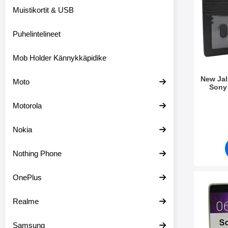
a
Muistikortit & USB
t
t
i
Puhelintelineet
m
e
t
Mob Holder Kännykkäpidike
New Ja
Moto
Sony 
Tuote.nr
Motorola
Nokia
Nothing Phone
OnePlus
Merkitse ultra
Realme
Samsung