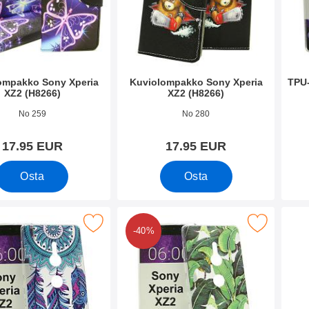
ompakko Sony Xperia
Kuviolompakko Sony Xperia
TPU-
XZ2 (H8266)
XZ2 (H8266)
o 26387
Tuote.nro 26359
Tuote
No 259
No 280
17.95 EUR
17.95 EUR
Osta
Osta
-Designkotelo Sony Xperia XZ2 (H8266) suosikiksi
Merkitse tPU-Designkotelo Sony Xperia XZ
Merkit
-40%