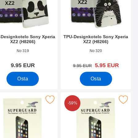
Designkotelo Sony Xperia
TPU-Designkotelo Sony Xperia
XZ2 (H8266)
XZ2 (H8266)
.nro 26383
Tuote.nro 26382
No 319
No 320
uusi hinta
9.95 EUR
5.95 EUR
vanha hinta
9.95 EUR
Osta
Osta
2 (H8266) suosikiksi
se näytönsuoja Sony Xperia XZ2 (H8266) suosikiksi
Merkitse kuuden kappaleen näytönsuojakalvopakett
-59%