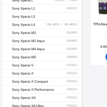
Sony Xperia L
(C2105 / S36h)
Sony Xperia L1
(G3311)
Sony Xperia L3
TPU-Des
Sony Xperia L4
(XQ-AD51 / XQ-AD52)
Sony Xperia M2
(D2303)
Tuote.nr
Sony Xperia M2 Aqua
(D2403)
9.9
Sony Xperia M4 Aqua
(E2303)
Sony Xperia M5
(E5603)
Sony Xperia V
(LT25i)
Sony Xperia X
(F5121)
Sony Xperia X Compact
(F5321)
Sony Xperia X Performance
(F8131)
Sony Xperia XA
(F3111)
Sony Xperia XA Ultra
(F3211)