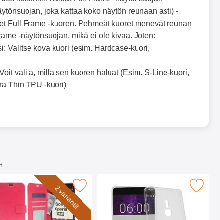
näytönsuojan, joka kattaa koko näytön reunaan asti) -
tset Full Frame -kuoren. Pehmeät kuoret menevät reunan
 Frame -näytönsuojan, mikä ei ole kivaa. Joten:
si: Valitse kova kuori (esim. Hardcase-kuori,
 Voit valita, millaisen kuoren haluat (Esim. S-Line-kuori,
ra Thin TPU -kuori)
t
ia XZ2 (H8266) suosikiksi
azy Horse Lompakko Sony Xperia XZ2 (H8266) suosikiksi
Merkitse ultra Thin TPU Kotelo Sony Xpe
2 variantit