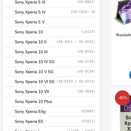
Sony Xperia 5 III
(XQ-BQ52)
Sony Xperia 5 IV
(XQ-CQ54) 5G
Sony Xperia 5 V
Sony Xperia 10
(i4113)
Kuviol
Sony Xperia 10 II
(XQ-AU51 / XQ-AU52)
Tuote.nr
Sony Xperia 10 III
(XQ-BT52)
Sony Xperia 10 IV 5G
(XQ-CC54)
Sony Xperia 10 V 5G
(XQ-DC54)
Sony Xperia 10 VI 5G
(XQ-ES54 / XQ-ES72)
Sony Xperia 10 VII
(XQ-FE54)
Merkitse tPU
-40%
Sony Xperia 10 Plus
Sony Xperia E4g
(E2003)
Sony Xperia E5
(F3311)