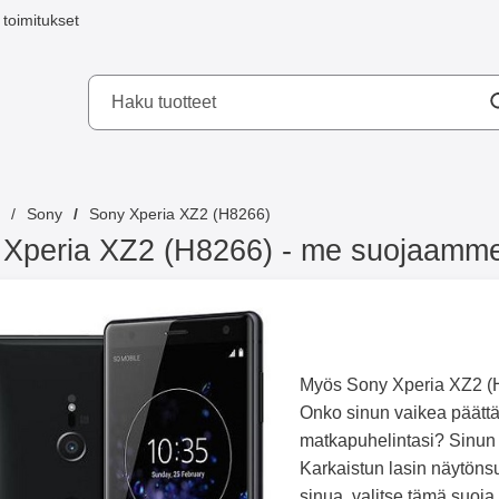
toimitukset
a mobilskydd AB
Sony
Sony Xperia XZ2 (H8266)
Xperia XZ2 (H8266) - me suojaamme 
Myös Sony Xperia XZ2 (H8
Onko sinun vaikea päätt
matkapuhelintasi? Sinun k
Karkaistun lasin näytönsu
sinua, valitse tämä suoja