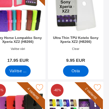
zy Horse Lompakko Sony
Ultra Thin TPU Kotelo Sony
Xperia XZ2 (H8266)
Xperia XZ2 (H8266)
.nro 26634
Tuote.nro 26437
Valitse väri
Clear
17.95 EUR
9.95 EUR
Valitse ...
Osta
peria XZ2 (H8266) suosikiksi
 magneettikotelo Sony Xperia XZ2 (H8266) suosikiksi
Merkitse hardcase Kotelo Sony Xperia
4 variantit
2 variantit
5%
-40%