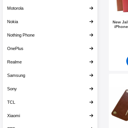
Motorola
Nokia
New Ja
iPhone
Tuote.nr
Nothing Phone
OnePlus
Realme
Samsung
Merkitse cardCase suoj
Sony
TCL
Xiaomi