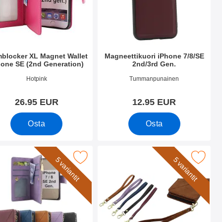
mblocker XL Magnet Wallet
Magneettikuori iPhone 7/8/SE
hone SE (2nd Generation)
2nd/3rd Gen.
.nro 36779
Tuote.nro 51134
Hotpink
Tummanpunainen
26.95 EUR
12.95 EUR
gnwallet iPhone SE (2nd Generation)
Osta
Osta
d Generation) suosikiksi
se Luksuskotelo puhelimeen iPhone 7/8/SE 2nd/3rd Gen suosiki
Merkitse rannehihna XL Standcase L
5 variantit
5 variantit