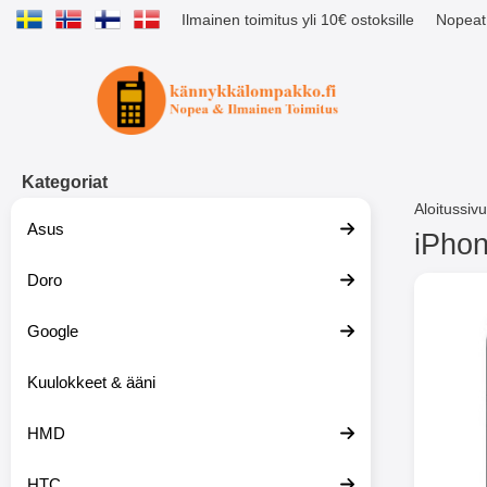
Ilmainen toimitus yli 10€ ostoksille
Nopeat 
Ostoskori laajennettu Tibro billig
Kategoriat
Aloitussivu
Asus
iPhon
Doro
S
i
i
Google
r
r
y
Kuulokkeet & ääni
t
u
HMD
o
t
t
HTC