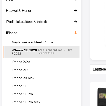
e
i
Huawei & Honor
s
i
i
iPadit, lukulaitteet & tabletit
n
iPhone
Näytä kaikki kohteet iPhone
iPhone SE 2020
(2nd Generation / 3rd
Generation)
/ 2022
iPhone X/Xs
Suoda
O
iPhone XR
h
i
iPhone Xs Max
t
a
tuote
iPhone 11
s
Merkitse skimblocker
u
iPhone 11 Pro
o
d
iPhone 11 Pro Max
a