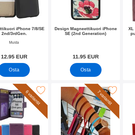
tikuori iPhone 7/8/SE
Design Magneettikuori iPhone
XL
2nd/3rdGen.
SE (2nd Generation)
pu
o 52337
Tuote.nro 35584
Tuote
Musta
12.95 EUR
11.95 EUR
Osta
Osta
ta Lompakkokotelo iPhone SE (2nd Generation) suosikiksi
Merkitse rannehihna New Standcase Wal
Merkitse cra
6 variantit
7 variantit