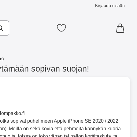
Kirjaudu sisään
Suosikkini
n)
ytämään sopivan suojan!
älompakko.fi
t, jotka sopivat puhelimeen Apple iPhone SE 2020 / 2022
on). Meillä on sekä kovia että pehmeitä kännykän kuoria.
loita, joissa on joko vähän tai paljon korttitaskuja, tai