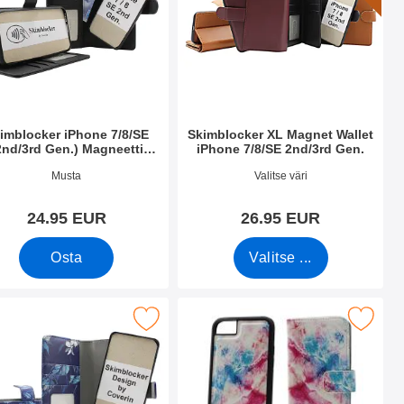
imblocker iPhone 7/8/SE
Skimblocker XL Magnet Wallet
2nd/3rd Gen.) Magneetti
iPhone 7/8/SE 2nd/3rd Gen.
Puhelimen Kuoret
.nro 54419
Tuote.nro 50763
Musta
Valitse väri
24.95 EUR
26.95 EUR
Osta
Valitse ...
ti Puhelimen Kuoret Design suosikiksi
e 6s/7/8/SE (2nd/3rd Gen.) Magneetti Puhelimen Kuoret Design 
Merkitse skimblocker Design Magneettilompakko iP