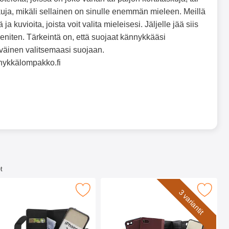
uja, mikäli sellainen on sinulle enemmän mieleen. Meillä
ja kuvioita, joista voit valita mieleisesi. Jäljelle jää siis
 eniten. Tärkeintä on, että suojaat kännykkääsi
tyväinen valitsemaasi suojaan.
ännykkälompakko.fi
t
XL Puhelimen Kuoret suosikiksi
iPhone 7/8/SE (2nd/3rd Gen.) Magneetti Puhelimen Kuoret suosi
Merkitse skimblocker XL Magnet Wallet iPhone
3 variantit