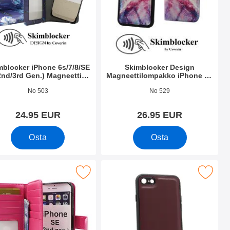
mblocker iPhone 6s/7/8/SE
Skimblocker Design
2nd/3rd Gen.) Magneetti
Magneettilompakko iPhone SE
uhelimen Kuoret Design
(2nd Generation)
.nro 51889
Tuote.nro 37364
No 503
No 529
24.95 EUR
26.95 EUR
Osta
Osta
 SE (2nd Generation) suosikiksi
cker XL Magnet Wallet iPhone SE (2nd Generation) suosikiksi
Merkitse magneettikuori iPhone 7/8/SE