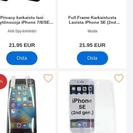
Privacy karkaistu lasi
Full Frame Karkaistusta
ytönsuoja iPhone 7/8/SE
Lasista iPhone SE (2nd
2nd/3rd Gen:lle
Generation)
.nro 50378
Tuote.nro 35482
Anti-Spy-toiminto!
Musta
21.95 EUR
21.95 EUR
Osta
Osta
ne SE (2nd Generation) suosikiksi
 Screen Näytönsuoja iPhone SE (2nd Generation) suosikiksi
Merkitse ultra Thin TPU Kotelo iPhone SE 
8%