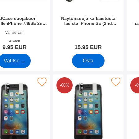
dCase suojakuori
Näytönsuoja karkaistusta
lle iPhone 7/8/SE 2nd.
lasista iPhone SE (2nd
nä
Generation
Generation)
o 28743
Tuote.nro 35473
Tuote
Valitse väri
Alkaen
9.95 EUR
15.95 EUR
Valitse ...
Osta
ytönsuoja iPhone SE (2nd Generation) suosikiksi
Merkitse kuuden kappaleen näytönsuojakalvopakett iPho
Merkitse full
-60%
-