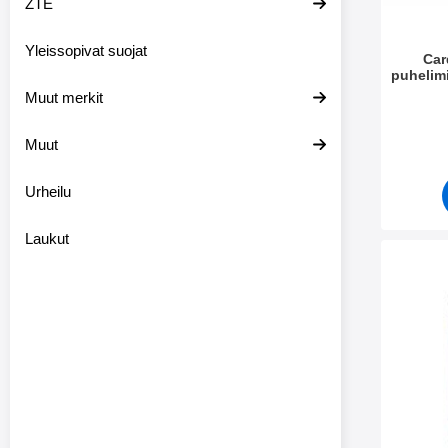
ZTE
Yleissopivat suojat
Car
puhelimi
Muut merkit
Tuote.nr
Muut
Urheilu
Laukut
Merkitse nä