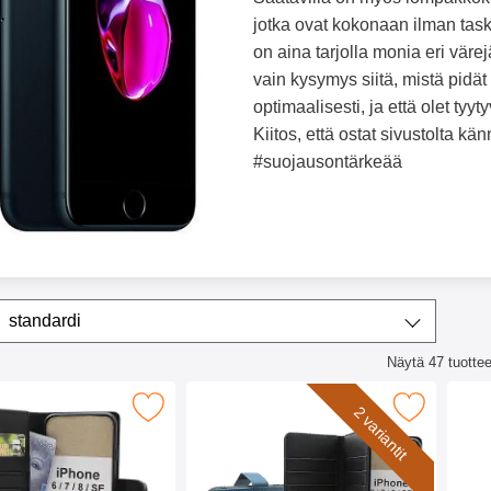
jotka ovat kokonaan ilman task
on aina tarjolla monia eri värejä 
vain kysymys siitä, mistä pidät
optimaalisesti, ja että olet tyy
Kiitos, että ostat sivustolta k
#suojausontärkeää
ta/lajittele
Lajittele
standardi
Näytä
47
tuottee
lista
 iPhone 6/7/8/SE 2nd/3rd Gen. Puhelimen Kuoret suosikiksi
Merkitse skimblocker iPhone 7/8/SE (2nd/3rd Gen.) 
Merkitse skimblocker 
2 variantit