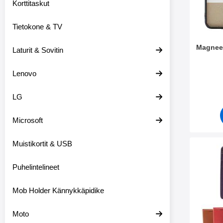
Korttitaskut
Tietokone & TV
Magneet
Laturit & Sovitin
Tuote.nr
Lenovo
LG
Microsoft
Muistikortit & USB
Merkitse new Jalus
Puhelintelineet
Mob Holder Kännykkäpidike
Moto