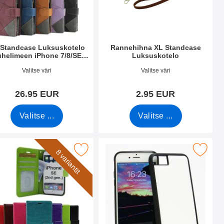
 Standcase Luksuskotelo
Rannehihna XL Standcase
helimeen iPhone 7/8/SE
Luksuskotelo
2nd/3rd Gen
.nro 48524
Tuote.nro 50276
Valitse väri
Valitse väri
26.95 EUR
2.95 EUR
Valitse ...
Valitse ...
letiin suosikiksi
zy Horse Lompakko iPhone SE (2nd Generation) suosikiksi
Merkitse magneettikuori iPhone SE (2n
8 variantit