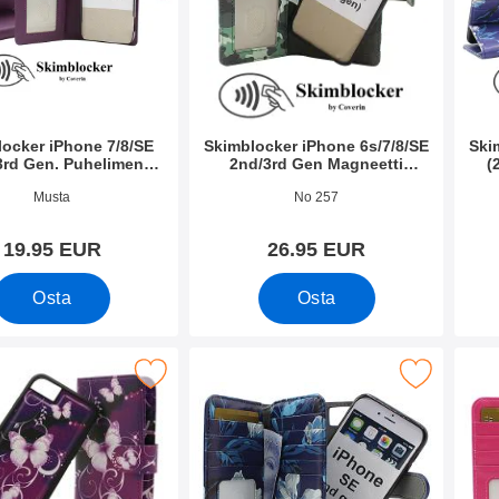
ocker iPhone 7/8/SE
Skimblocker iPhone 6s/7/8/SE
Ski
3rd Gen. Puhelimen
2nd/3rd Gen Magneetti
(
Kuoret
Puhelimen Kuoret Design
P
o 52623
Tuote.nro 40936
Tuote
Musta
No 257
19.95 EUR
26.95 EUR
Osta
Osta
L Magnet Designwallet iPhone SE (2nd Generation) suosikiksi
Merkitse skimblocker XL Magnet Designwallet iPhone
Merkitse skimblo