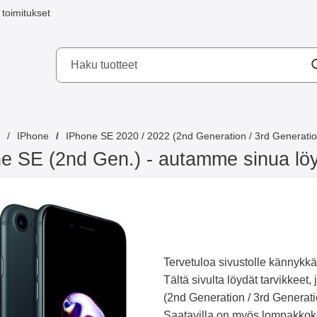
toimitukset
a mobilskydd AB
IPhone
IPhone SE 2020 / 2022 (2nd Generation / 3rd Generatio
e SE (2nd Gen.) - autamme sinua lö
Tervetuloa sivustolle kännykk
Tältä sivulta löydät tarvikkee
(2nd Generation / 3rd Generati
Saatavilla on myös lompakkokote