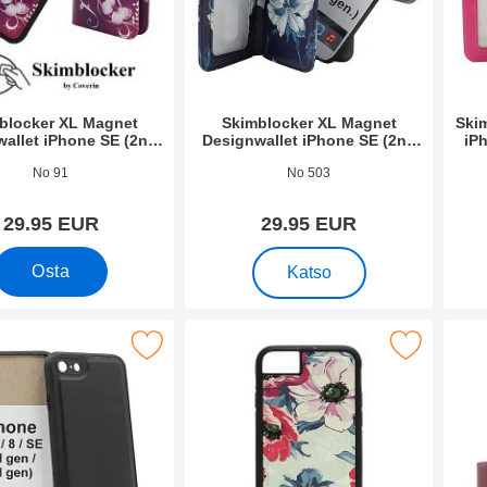
blocker XL Magnet
Skimblocker XL Magnet
Ski
allet iPhone SE (2nd
Designwallet iPhone SE (2nd
iP
Generation)
Generation)
o 35513
Tuote.nro 35512
Tuote
No 91
No 503
29.95 EUR
29.95 EUR
, Skimblocker XL Magnet Desi
Osta
Katso
neettikuori iPhone 7/8/SE 2nd/3rdGen. suosikiksi
Merkitse design Magneettikuori iPhone SE (2n
Merkitse xL Standca