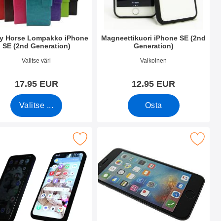
y Horse Lompakko iPhone
Magneettikuori iPhone SE (2nd
SE (2nd Generation)
Generation)
.nro 35474
Tuote.nro 35600
Valitse väri
Valkoinen
17.95 EUR
12.95 EUR
Valitse ...
Osta
E (2nd Generation) suosikiksi
rkaistu lasi näytönsuoja iPhone 7/8/SE 2nd/3rd Gen:lle suosikik
Merkitse full Frame Karkaistusta Lasista iPhon