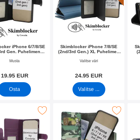
ocker iPhone 6/7/8/SE
Skimblocker iPhone 7/8/SE
Sk
3rd Gen. Puhelimen
(2nd/3rd Gen.) XL Puhelimen
(
Kuoret
Kuoret
o 51140
Tuote.nro 51457
Tuote
Musta
Valitse väri
19.95 EUR
24.95 EUR
Osta
Valitse ...
r iPhone 7/8/SE 2nd/3rd Gen. Puhelimen Kuoret suosikiksi
Merkitse skimblocker iPhone 6s/7/8/SE 2nd/3rd Gen Magneet
Merkitse skimblocker iPhon