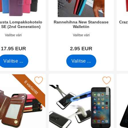
lusta Lompakkokotelo
Rannehihna New Standcase
Craz
 SE (2nd Generation)
Walletiin
o 35492
Tuote.nro 40789
Tuote
Valitse väri
Valitse väri
17.95 EUR
2.95 EUR
Valitse ...
Valitse ...
akuori puhelimille iPhone 7/8/SE 2nd. Generation suosikiksi
Merkitse näytönsuoja karkaistusta lasista iPhone S
Merkitse privacy ka
6 variantit