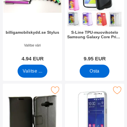
i
s
m
i
e
i
t
n
billigamobilskydd.se Stylus
S-Line TPU-muovikotelo
Samsung Galaxy Core Prime
(G360F G361F)
Tuote.nro 7666
Tuote.nro 13675
Valitse väri
4.94 EUR
9.95 EUR
Valitse ...
Osta
usta Lompakkokotelo Samsung Galaxy Core Prime (G360F) suosi
Merkitse näytönsuoja Samsung Galaxy Core