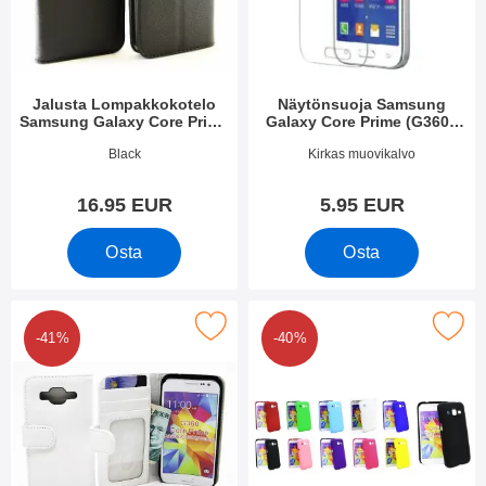
Jalusta Lompakkokotelo
Näytönsuoja Samsung
Samsung Galaxy Core Prime
Galaxy Core Prime (G360F
(G360F)
G361F)
Tuote.nro 13685
Tuote.nro 13692
Black
Kirkas muovikalvo
16.95 EUR
5.95 EUR
Osta
Osta
pakkokotelot Samsung Galaxy Core Prime (G360F G361F) suosi
Merkitse hardcase Kotelo Samsung Galaxy Co
-41%
-40%