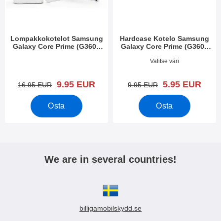
Lompakkokotelot Samsung
Hardcase Kotelo Samsung
Galaxy Core Prime (G360F
Galaxy Core Prime (G360F
G361F)
G361F)
Tuote.nro 15094
Tuote.nro 15829
Valitse väri
uusi hinta
uusi hinta
9.95 EUR
5.95 EUR
vanha hinta
vanha hinta
16.95 EUR
9.95 EUR
Osta
Osta
We are in several countries!
billigamobilskydd.se