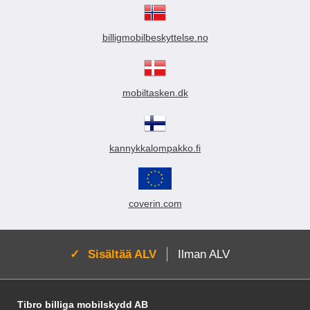
billigmobilbeskyttelse.no
mobiltasken.dk
kannykkalompakko.fi
coverin.com
Aktivoi:
Sisältää ALV
Ilman ALV
Alatunnisteen sisältö Sekalaista tietoa ja l
Tibro billiga mobilskydd AB