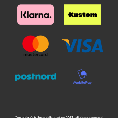
Copyright © billigamobilskydd.se 2017, all rights reserved.