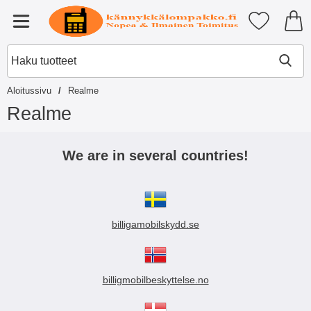
Ostoskori laajennettu Tibro billi
Suosikkini
Valikko
Aloitussivu
Realme
Realme
S
i
We are in several countries!
i
r
r
y
t
billigamobilskydd.se
u
o
t
t
e
billigmobilbeskyttelse.no
i
s