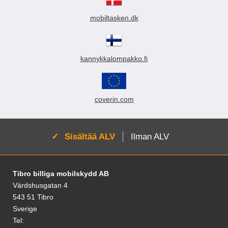
i
i
mobiltasken.dk
n
kannykkalompakko.fi
coverin.com
Aktivoi:
Sisältää ALV
Ilman ALV
Alatunnisteen sisältö Sekalaista tietoa ja l
Tibro billiga mobilskydd AB
Värdshusgatan 4
543 51 Tibro
Sverige
Tel: