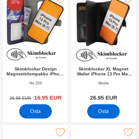
-37%
Skimblocker Design
Skimblocker XL Magnet
Magneettilompakko iPhone
Wallet iPhone 13 Pro Max
13 Pro Max (6.7)
(6.7)
Tuote.nro 41834
Tuote.nro 41849
No 259
Musta
uusi hinta
16.95 EUR
26.95 EUR
vanha hinta
26.95 EUR
Osta
Osta
locker iPhone 13 Pro Max XL Magneetti Puhelimen Kuoret suos
Merkitse skimblocker XL Magnet Designwallet 