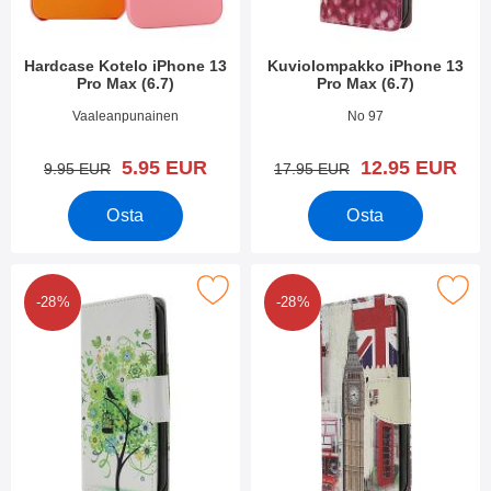
Hardcase Kotelo iPhone 13
Kuviolompakko iPhone 13
Pro Max (6.7)
Pro Max (6.7)
Tuote.nro 42008
Tuote.nro 42062
Vaaleanpunainen
No 97
uusi hinta
uusi hinta
5.95 EUR
12.95 EUR
vanha hinta
vanha hinta
9.95 EUR
17.95 EUR
Osta
Osta
rkitse kuviolompakko iPhone 13 Pro Max (6.7) suosikiksi
Merkitse kuviolompakko iPhone 13 
-28%
-28%