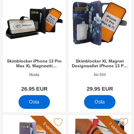
Skimblocker iPhone 13 Pro
Skimblocker XL Magnet
Max XL Magneetti
Designwallet iPhone 13 Pro
Puhelimen Kuoret
Max (6.7)
Tuote.nro 55340
Tuote.nro 41855
Musta
No 503
26.95 EUR
29.95 EUR
Osta
Osta
tse iPhone 13 Pro Max XL Ylellinen Puhelinkotelo suosikiksi
Merkitse rannehihna New Standcas
5 variantit
7 variantit