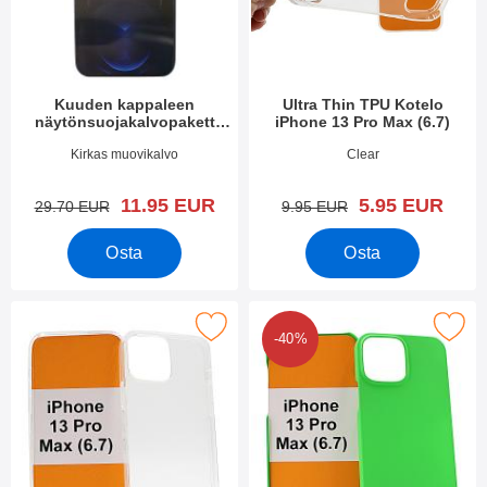
Kuuden kappaleen
Ultra Thin TPU Kotelo
näytönsuojakalvopakett
iPhone 13 Pro Max (6.7)
iPhone 13 Pro Max (6.7)
Tuote.nro 41898
Tuote.nro 41901
Kirkas muovikalvo
Clear
uusi hinta
uusi hinta
11.95 EUR
5.95 EUR
vanha hinta
vanha hinta
29.70 EUR
9.95 EUR
Osta
Osta
kitse tPU muovikotelo iPhone 13 Pro Max (6.7) suosikiksi
Merkitse hardcase Kotelo iPhone 13
-40%