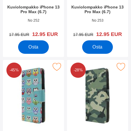
Kuviolompakko iPhone 13
Kuviolompakko iPhone 13
Pro Max (6.7)
Pro Max (6.7)
Tuote.nro 42059
Tuote.nro 42058
No 252
No 253
uusi hinta
uusi hinta
12.95 EUR
12.95 EUR
vanha hinta
vanha hinta
17.95 EUR
17.95 EUR
Osta
Osta
rkitse kuviolompakko iPhone 13 Pro Max (6.7) suosikiksi
Merkitse kuviolompakko iPhone 13 
-45%
-28%