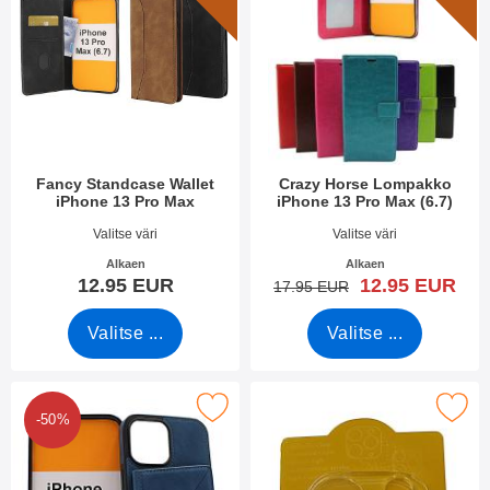
Fancy Standcase Wallet
Crazy Horse Lompakko
iPhone 13 Pro Max
iPhone 13 Pro Max (6.7)
Tuote.nro 44799
Tuote.nro 42123
Valitse väri
Valitse väri
Alkaen
Alkaen
uusi hinta
12.95 EUR
12.95 EUR
vanha hinta
17.95 EUR
Valitse ...
Valitse ...
CardCase suojakuori puhelimille iPhone 13 Pro Max (6.7) suosik
Merkitse lasi Kameralle iPhone 13 
-50%