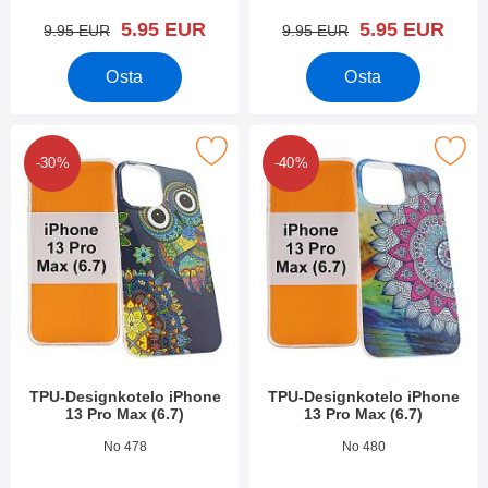
uusi hinta
uusi hinta
5.95 EUR
5.95 EUR
vanha hinta
vanha hinta
9.95 EUR
9.95 EUR
Osta
Osta
kitse tPU-Designkotelo iPhone 13 Pro Max (6.7) suosikiksi
Merkitse tPU-Designkotelo iPhone 13
-30%
-40%
TPU-Designkotelo iPhone
TPU-Designkotelo iPhone
13 Pro Max (6.7)
13 Pro Max (6.7)
Tuote.nro 42013
Tuote.nro 41908
No 478
No 480