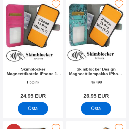
skimblocker Magneettikotelo iPhone 13 Pro Max (6.7) suosikiks
Merkitse skimblocker Design Magneettilompakko
Skimblocker
Skimblocker Design
Magneettikotelo iPhone 13
Magneettilompakko iPhone
Pro Max (6.7)
13 Pro Max (6.7)
Tuote.nro 41826
Tuote.nro 41833
Hotpink
No 498
24.95 EUR
26.95 EUR
Osta
Osta
locker Design Magneettilompakko iPhone 13 Pro Max (6.7) suos
Merkitse skimblocker XL Magnet Wallet iPh