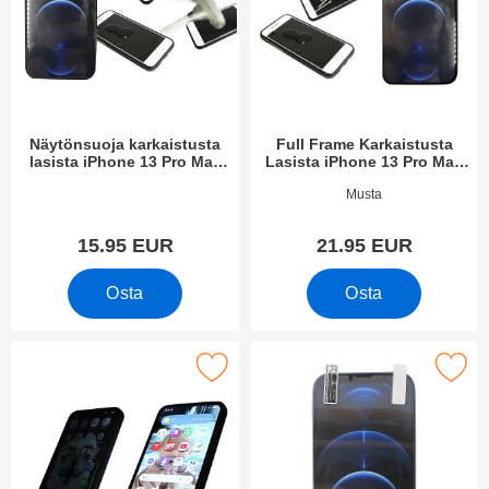
Näytönsuoja karkaistusta
Full Frame Karkaistusta
lasista iPhone 13 Pro Max
Lasista iPhone 13 Pro Max
(6.7)
(6.7)
Tuote.nro 41902
Tuote.nro 41905
Musta
15.95 EUR
21.95 EUR
Osta
Osta
y karkaistu lasi näytönsuoja iPhone 13 Pro Max / 14 Plus:lle suo
Merkitse näytönsuoja iPhone 13 P