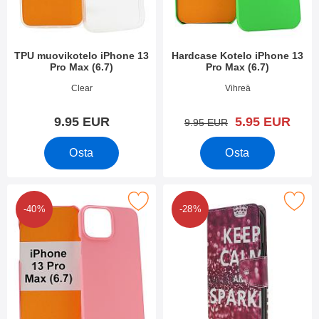
TPU muovikotelo iPhone 13
Hardcase Kotelo iPhone 13
Pro Max (6.7)
Pro Max (6.7)
Tuote.nro 41907
Tuote.nro 42006
Clear
Vihreä
uusi hinta
9.95 EUR
5.95 EUR
vanha hinta
9.95 EUR
Osta
Osta
kitse hardcase Kotelo iPhone 13 Pro Max (6.7) suosikiksi
Merkitse kuviolompakko iPhone 13 
-40%
-28%