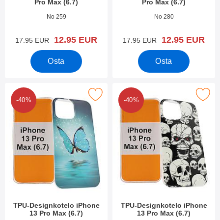
Pro Max (6.7)
Pro Max (6.7)
Tuote.nro 42055
Tuote.nro 42023
No 259
No 280
uusi hinta
uusi hinta
12.95 EUR
12.95 EUR
vanha hinta
vanha hinta
17.95 EUR
17.95 EUR
Osta
Osta
kitse tPU-Designkotelo iPhone 13 Pro Max (6.7) suosikiksi
Merkitse tPU-Designkotelo iPhone 13
-40%
-40%
TPU-Designkotelo iPhone
TPU-Designkotelo iPhone
13 Pro Max (6.7)
13 Pro Max (6.7)