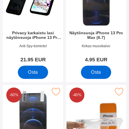
Privacy karkaistu lasi
Näytönsuoja iPhone 13 Pro
näytönsuoja iPhone 13 Pro
Max (6.7)
Max / 14 Plus:lle
Tuote.nro 50498
Tuote.nro 41899
Anti-Spy-toiminto!
Kirkas muovikalvo
21.95 EUR
4.95 EUR
Osta
Osta
 kappaleen näytönsuojakalvopakett iPhone 13 Pro Max (6.7) suo
Merkitse ultra Thin TPU Kotelo iPhone
-60%
-40%