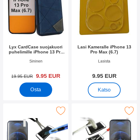
Lyx CardCase suojakuori
Lasi Kameralle iPhone 13
puhelimille iPhone 13 Pro
Pro Max (6.7)
Max (6.7)
Tuote.nro 44145
Tuote.nro 41903
Sininen
Lasista
uusi hinta
9.95 EUR
9.95 EUR
vanha hinta
19.95 EUR
, Lasi Kameralle iPhon
Osta
Katso
ytönsuoja karkaistusta lasista iPhone 13 Pro Max (6.7) suosikik
Merkitse full Frame Karkaistusta Lasista i