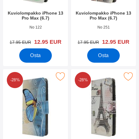
Kuviolompakko iPhone 13
Kuviolompakko iPhone 13
Pro Max (6.7)
Pro Max (6.7)
Tuote.nro 42061
Tuote.nro 42060
No 122
No 251
uusi hinta
uusi hinta
12.95 EUR
12.95 EUR
vanha hinta
vanha hinta
17.95 EUR
17.95 EUR
Osta
Osta
rkitse kuviolompakko iPhone 13 Pro Max (6.7) suosikiksi
Merkitse kuviolompakko iPhone 13 
-28%
-28%