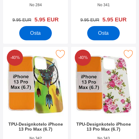
Tuote.nro 42022
Tuote.nro 42021
No 284
No 341
uusi hinta
uusi hinta
5.95 EUR
5.95 EUR
vanha hinta
vanha hinta
9.95 EUR
9.95 EUR
Osta
Osta
kitse tPU-Designkotelo iPhone 13 Pro Max (6.7) suosikiksi
Merkitse tPU-Designkotelo iPhone 13
-40%
-40%
TPU-Designkotelo iPhone
TPU-Designkotelo iPhone
13 Pro Max (6.7)
13 Pro Max (6.7)
Tuote.nro 42020
Tuote.nro 42019
No 342
No 343