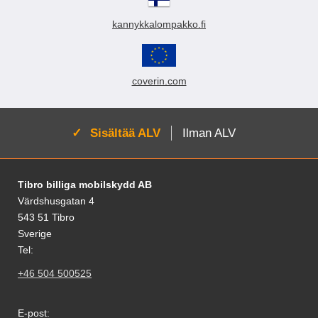
kannykkalompakko.fi
coverin.com
Aktivoi:
Sisältää ALV
Ilman ALV
Alatunnisteen sisältö Sekalaista tietoa ja l
Tibro billiga mobilskydd AB
Värdshusgatan 4
543 51 Tibro
Sverige
Tel:
+46 504 500525
E-post: