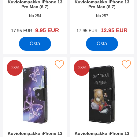
Kuviolompakko iPhone 13
Kuviolompakko iPhone 13
Pro Max (6.7)
Pro Max (6.7)
Tuote.nro 42057
Tuote.nro 42056
No 254
No 257
uusi hinta
uusi hinta
9.95 EUR
12.95 EUR
vanha hinta
vanha hinta
17.95 EUR
17.95 EUR
Osta
Osta
rkitse kuviolompakko iPhone 13 Pro Max (6.7) suosikiksi
Merkitse kuviolompakko iPhone 13 
-28%
-28%
Kuviolompakko iPhone 13
Kuviolompakko iPhone 13