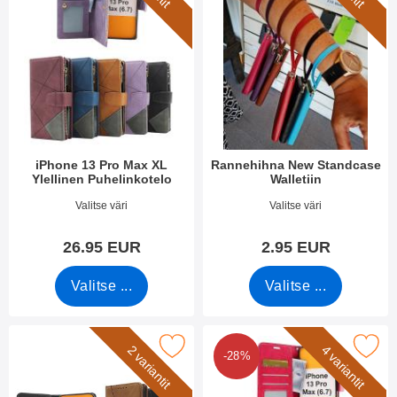
iPhone 13 Pro Max XL
Rannehihna New Standcase
Ylellinen Puhelinkotelo
Walletiin
Tuote.nro 55412
Tuote.nro 40789
Valitse väri
Valitse väri
26.95 EUR
2.95 EUR
Valitse ...
Valitse ...
itse fancy Standcase Wallet iPhone 13 Pro Max suosikiksi
Merkitse crazy Horse Lompakko iPhone 
2 variantit
4 variantit
-28%