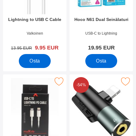
Lightning to USB C Cable
Hoco N61 Dual Seinälaturi
Tuote.nro 49586
Tuote.nro 49582
Valkoinen
USB-C to Lightning
uusi hinta
9.95 EUR
19.95 EUR
vanha hinta
13.95 EUR
Osta
Osta
Merkitse lightning to USB C Cable suosikiksi
Merkitse hoco Adapter 2
-54%