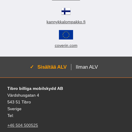
kannykkalompakko.fi
coverin.com
Aktivoi:
Sisältää ALV
Ilman ALV
Alatunnisteen sisältö Sekalaista tietoa ja l
Tibro billiga mobilskydd AB
Värdshusgatan 4
543 51 Tibro
Sverige
Tel:
+46 504 500525