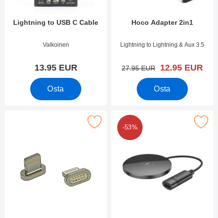
Lightning to USB C Cable
Hoco Adapter 2in1
Tuote.nro 49181
Tuote.nro 44107
Valkoinen
Lightning to Lightning & Aux 3.5
uusi hinta
13.95 EUR
12.95 EUR
vanha hinta
27.95 EUR
Osta
Osta
Merkitse suosikiksi
Merkitse hoco CW31 Fast Ch
-53%