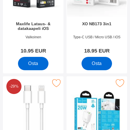
i
e
i
t
n
Maxlife Lataus- &
XO NB173 3in1
datakaapeli iOS
Tuote.nro 53992
Tuote.nro 51372
Valkoinen
Type-C USB / Micro USB / iOS
10.95 EUR
18.95 EUR
Osta
Osta
Merkitse lightning to USB C Cable suosikiksi
Merkitse hoco N61 Dual Sein
-29%