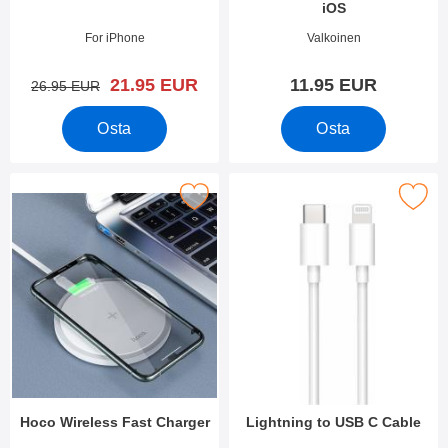
iOS
Tuote.nro 38841
Tuote.nro 38545
For iPhone
Valkoinen
uusi hinta
21.95 EUR
11.95 EUR
vanha hinta
26.95 EUR
Osta
Osta
Merkitse hoco Wireless Fast Charger suosikiksi
Merkitse lightning to USB C
Hoco Wireless Fast Charger
Lightning to USB C Cable