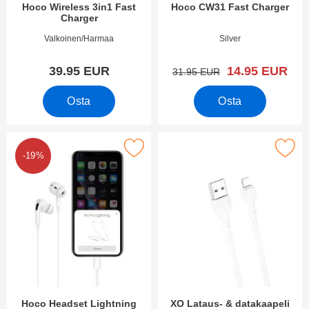
Hoco Wireless 3in1 Fast
Hoco CW31 Fast Charger
Charger
Tuote.nro 40480
Tuote.nro 40438
Valkoinen/Harmaa
Silver
uusi hinta
39.95 EUR
14.95 EUR
vanha hinta
31.95 EUR
Osta
Osta
Merkitse hoco Headset Lightning suosikiksi
Merkitse xO Lataus- & datakaa
-19%
Hoco Headset Lightning
XO Lataus- & datakaapeli