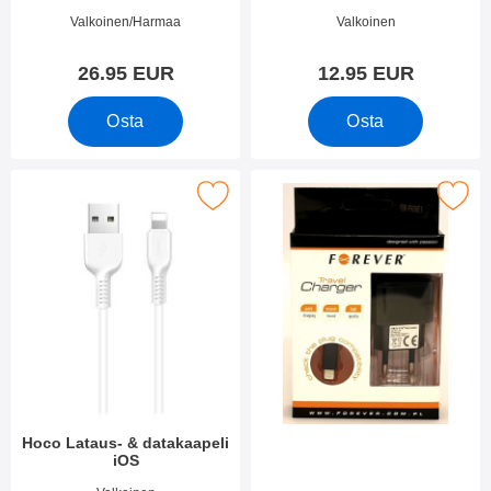
Tuote.nro 34614
Tuote.nro 34655
Valkoinen/Harmaa
Valkoinen
26.95 EUR
12.95 EUR
Osta
Osta
Merkitse hoco Lataus- & datakaapeli iOS suosikiksi
Merkitse su
Hoco Lataus- & datakaapeli
iOS