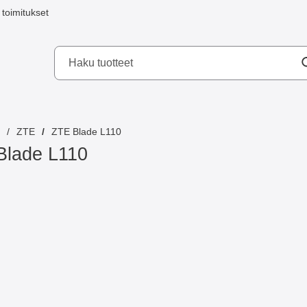
toimitukset
a mobilskydd AB
ZTE
ZTE Blade L110
Blade L110