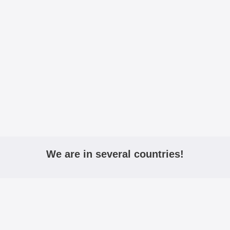
We are in several countries!
igmobilbeskyttelse.no
mobiltasken.dk
kannykkalo