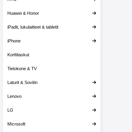
e
i
Huawei & Honor
s
i
i
iPadit, lukulaitteet & tabletit
n
iPhone
Korttitaskut
Tietokone & TV
Laturit & Sovitin
Lenovo
LG
Microsoft