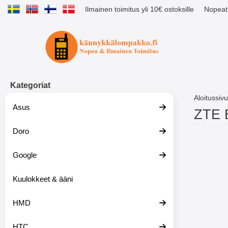
Ilmainen toimitus yli 10€ ostoksille
Nopeat 
Ostoskori laajennettu Tibro billig
Kategoriat
Aloitussivu
Asus
ZTE 
Doro
S
i
i
Google
r
r
y
Kuulokkeet & ääni
t
u
HMD
o
t
t
HTC