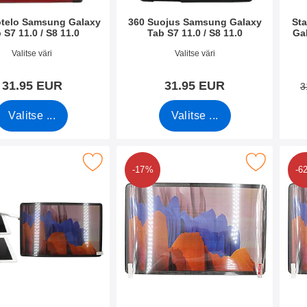
otelo Samsung Galaxy
360 Suojus Samsung Galaxy
St
 S7 11.0 / S8 11.0
Tab S7 11.0 / S8 11.0
Gal
o 37211
Tuote.nro 37213
Tuote
Valitse väri
Valitse väri
31.95 EUR
31.95 EUR
3
Valitse ...
Valitse ...
rkaistusta lasista Samsung Galaxy Tab S7 / S8 11.0 suosikiksi
Merkitse näytönsuoja Samsung Galaxy Tab S7 1
Merkitse kuuden kappaleen 
-17%
-6