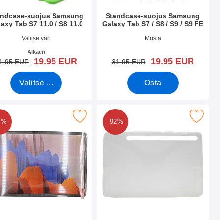
andcase-suojus Samsung
Standcase-suojus Samsung
axy Tab S7 11.0 / S8 11.0
Galaxy Tab S7 / S8 / S9 / S9 FE
.nro 42629
Tuote.nro 51121
Valitse väri
Musta
Alkaen
uusi hinta
uusi hinta
19.95 EUR
19.95 EUR
vanha hinta
vanha hinta
1.95 EUR
31.95 EUR
Valitse ...
Osta
1.0 / S8 11.0 suosikiksi
näytönsuojakalvopakett Samsung Galaxy Tab S7 11.0 / S8 11.0 
Merkitse x-Line-kuoret Samsung Galaxy Tab
2%
-92%