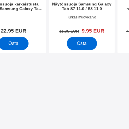
nsuoja karkaistusta
Näytönsuoja Samsung Galaxy
a Samsung Galaxy Tab
Tab S7 11.0 / S8 11.0
n
S7 / S8 11.0
Sam
o 37212
Tuote.nro 37210
Tuote
Kirkas muovikalvo
uusi hinta
22.95 EUR
9.95 EUR
vanha hinta
11.95 EUR
7
Osta
Osta