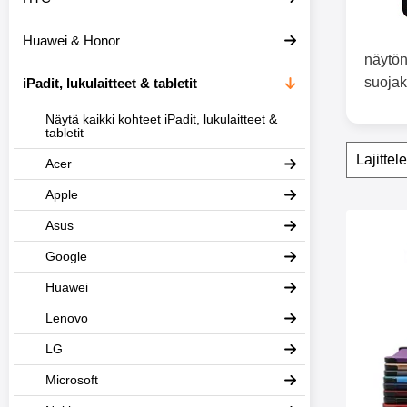
e
i
Huawei & Honor
s
i
näytöns
i
suojak
iPadit, lukulaitteet & tabletit
n
Näytä kaikki kohteet iPadit, lukulaitteet &
tabletit
Suoda
O
Acer
h
i
Apple
t
a
tuote
Asus
s
Merkitse suojako
u
Google
o
d
Huawei
a
t
Lenovo
t
i
LG
m
e
Microsoft
t