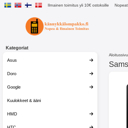
Ilmainen toimitus yli 10€ ostoksille
Nopeat 
Ostoskori laajennettu Tibro billig
Kategoriat
Aloitussivu
Asus
Samsu
Doro
S
i
i
Google
r
r
y
Kuulokkeet & ääni
t
u
HMD
o
t
t
HTC