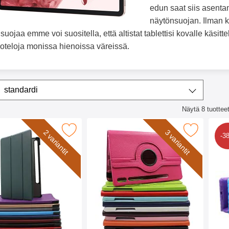
edun saat siis asentam
näytönsuojan. Ilman ka
uojaa emme voi suositella, että altistat tablettisi kovalle käsittel
oteloja monissa hienoissa väreissä.
ta/lajittele
Lajittele
standardi
Näytä
8
tuottee
lista
telo Samsung Galaxy Tab S7 11.0 / S8 11.0 suosikiksi
Merkitse 360 Suojus Samsung Galaxy Tab S7 1
Merkitse standc
2 variantit
3 variantit
-3