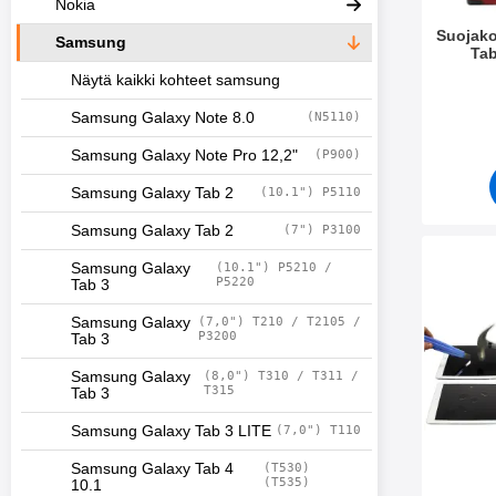
Nokia
Suojak
Samsung
Tab
Näytä kaikki kohteet samsung
Tuote.nr
Samsung Galaxy Note 8.0
(N5110)
Samsung Galaxy Note Pro 12,2"
(P900)
Samsung Galaxy Tab 2
(10.1") P5110
Samsung Galaxy Tab 2
(7") P3100
Merkitse näytönsuoja ka
Samsung Galaxy
(10.1") P5210 /
P5220
Tab 3
Samsung Galaxy
(7,0") T210 / T2105 /
P3200
Tab 3
Samsung Galaxy
(8,0") T310 / T311 /
T315
Tab 3
Samsung Galaxy Tab 3 LITE
(7,0") T110
Samsung Galaxy Tab 4
(T530)
(T535)
10.1