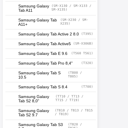
Samsung Galaxy
(SM-X130 / SM-X133 /
SM-X135)
Tab A11
Samsung Galaxy Tab
(SM-X230 / SM-
X235)
A11+
Samsung Galaxy Tab Active 2 8.0
(T395)
Samsung Galaxy Tab Active5
(SM-X306B)
Samsung Galaxy Tab E 9.6
(T560 T561)
Samsung Galaxy Tab Pro 8,4"
(T320)
Samsung Galaxy Tab S
(T800 /
T805)
10.5
Samsung Galaxy Tab S 8.4
(T700)
Samsung Galaxy
(T710 / T713 /
T715 / T719)
Tab S2 8,0"
Samsung Galaxy
(T810 / T813 / T815
/ T819)
Tab S2 9.7
Samsung Galaxy Tab S3
(T820 /