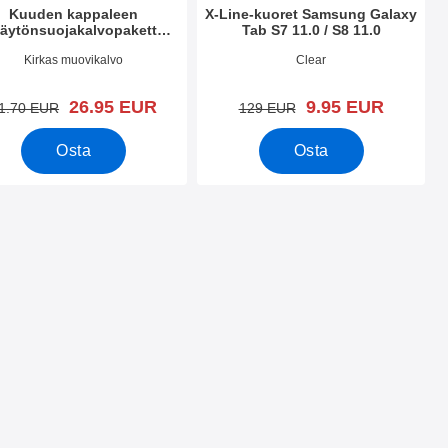
Kuuden kappaleen
X-Line-kuoret Samsung Galaxy
äytönsuojakalvopakett
Tab S7 11.0 / S8 11.0
sung Galaxy Tab S7 11.0 /
.nro 37209
Tuote.nro 37341
Kirkas muovikalvo
Clear
S8 11.0
uusi hinta
uusi hinta
26.95 EUR
9.95 EUR
vanha hinta
vanha hinta
1.70 EUR
129 EUR
Osta
Osta