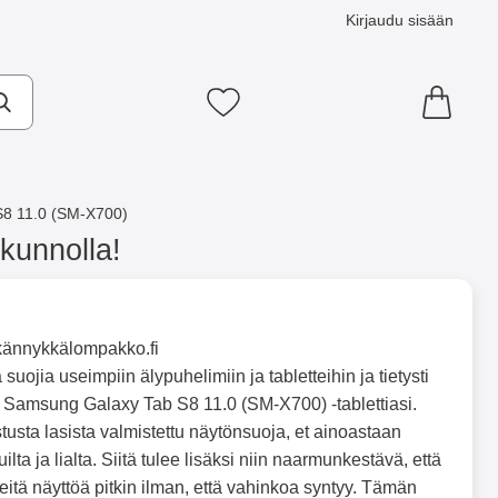
Kirjaudu sisään
Suosikkini
8 11.0 (SM-X700)
kunnolla!
 kännykkälompakko.fi
suojia useimpiin älypuhelimiin ja tabletteihin ja tietysti
Samsung Galaxy Tab S8 11.0 (SM-X700) -tablettiasi.
tusta lasista valmistettu näytönsuoja, et ainoastaan
ta ja lialta. Siitä tulee lisäksi niin naarmunkestävä, että
neitä näyttöä pitkin ilman, että vahinkoa syntyy. Tämän