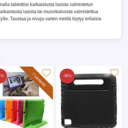
alla tablettiisi karkaistusta lasista valmistetun
rkaistusta lasista tai muovikalvosta valmistettua
ylle. Taustaa ja sivuja varten meiltä löytyy erilaisia
t
1.0 / S8 11.0 suosikiksi
ase-suojus Samsung Galaxy Tab S7 11.0 / S8 11.0 suosikiksi
Merkitse standcase-suojus Samsung Galaxy Tab
7 variantit
8%
-38%