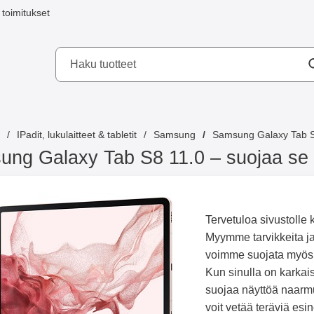
toimitukset
a mobilskydd AB
IPadit, lukulaitteet & tabletit
Samsung
Samsung Galaxy Tab S
ng Galaxy Tab S8 11.0 – suojaa se 
Tervetuloa sivustolle
Myymme tarvikkeita ja 
voimme suojata myös 
Kun sinulla on karkais
suojaa näyttöä naarmuil
voit vetää teräviä esi