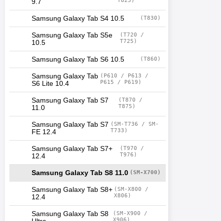
T825)
9.7
Samsung Galaxy Tab S4 10.5
(T830)
Samsung Galaxy Tab S5e
(T720 /
T725)
10.5
Samsung Galaxy Tab S6 10.5
(T860)
Samsung Galaxy Tab
(P610 / P613 /
P615 / P619)
S6 Lite 10.4
Samsung Galaxy Tab S7
(T870 /
T875)
11.0
Samsung Galaxy Tab S7
(SM-T736 / SM-
T733)
FE 12.4
Samsung Galaxy Tab S7+
(T970 /
T976)
12.4
Samsung Galaxy Tab S8 11.0
(SM-X700)
Samsung Galaxy Tab S8+
(SM-X800 /
X806)
12.4
Samsung Galaxy Tab S8
(SM-X900 /
X906)