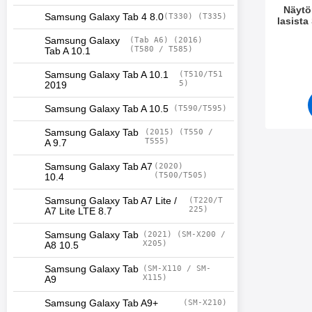
Näytö
Samsung Galaxy Tab 4 8.0
(T330) (T335)
lasist
Tuote.nr
Samsung Galaxy
(Tab A6) (2016)
(T580 / T585)
Tab A 10.1
Samsung Galaxy Tab A 10.1
(T510/T51
5)
2019
Samsung Galaxy Tab A 10.5
(T590/T595)
Samsung Galaxy Tab
(2015) (T550 /
T555)
A 9.7
Samsung Galaxy Tab A7
(2020)
(T500/T505)
10.4
Samsung Galaxy Tab A7 Lite /
(T220/T
225)
A7 Lite LTE 8.7
Samsung Galaxy Tab
(2021) (SM-X200 /
X205)
A8 10.5
Samsung Galaxy Tab
(SM-X110 / SM-
X115)
A9
Samsung Galaxy Tab A9+
(SM-X210)