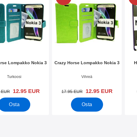
orse Lompakko Nokia 3
Crazy Horse Lompakko Nokia 3
H
o 23871
Tuote.nro 23873
Tuote
Turkoosi
Vihreä
uusi hinta
uusi hinta
12.95 EUR
12.95 EUR
vanha hinta
vanha hinta
5 EUR
17.95 EUR
Osta
Osta