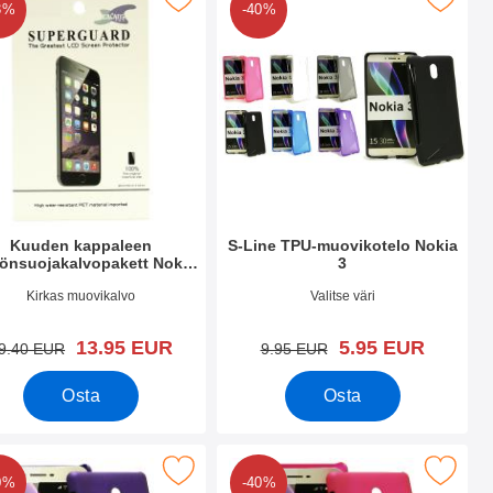
3%
-40%
Kuuden kappaleen
S-Line TPU-muovikotelo Nokia
önsuojakalvopakett Nokia
3
3
.nro 23719
Tuote.nro 23722
Kirkas muovikalvo
Valitse väri
uusi hinta
uusi hinta
13.95 EUR
5.95 EUR
vanha hinta
vanha hinta
9.40 EUR
9.95 EUR
Osta
Osta
a 3 suosikiksi
Merkitse hardcase Kotelo Nokia 3 suosikiksi
Merkitse hardcase Kotelo Nok
0%
-40%