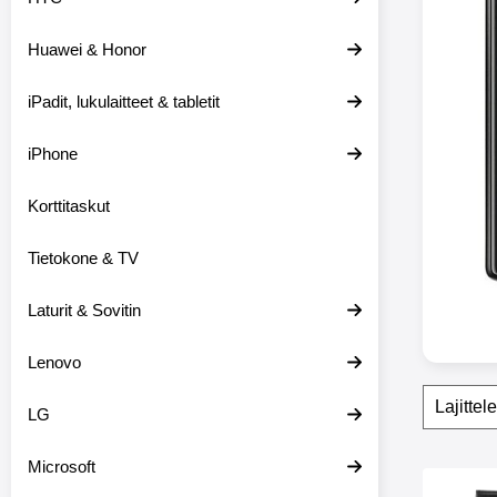
e
i
Huawei & Honor
s
i
i
iPadit, lukulaitteet & tabletit
n
iPhone
Korttitaskut
Tietokone & TV
Laturit & Sovitin
Lenovo
Suoda
O
LG
h
i
t
Microsoft
a
tuote
s
Merkitse ja