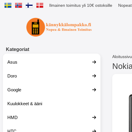
Ilmainen toimitus yli 10€ ostoksille
Nopeat 
Ostoskori laajennettu Tibro billig
Kategoriat
Aloitussivu
Asus
Nokia
Doro
S
i
Nokia
i
Google
r
r
y
Kuulokkeet & ääni
t
u
HMD
o
t
t
HTC