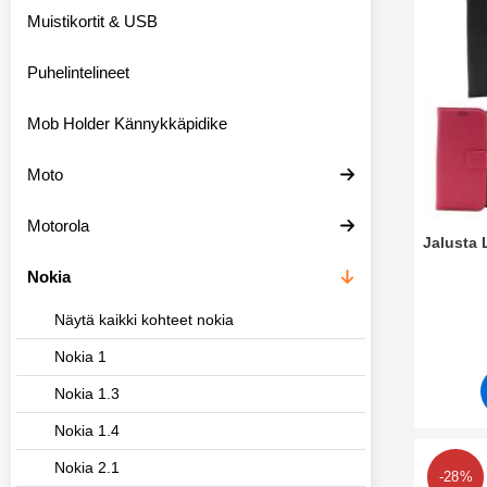
u
Muistikortit & USB
o
d
Puhelintelineet
a
t
t
Mob Holder Kännykkäpidike
i
m
e
Moto
t
Motorola
Jalusta
Nokia
Tuote.nr
Näytä kaikki kohteet nokia
Nokia 1
Nokia 1.3
Nokia 1.4
Merkit
Nokia 2.1
-28%