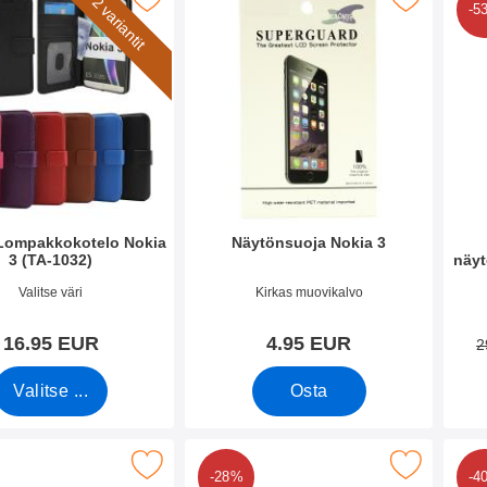
2 variantit
-5
 Lompakkokotelo Nokia
Näytönsuoja Nokia 3
3 (TA-1032)
näyt
o 31590
Tuote.nro 23720
Tuote
Valitse väri
Kirkas muovikalvo
16.95 EUR
4.95 EUR
2
Valitse ...
Osta
se crazy Horse Lompakko Nokia 3 suosikiksi
Merkitse crazy Horse Lompakko Noki
-28%
-4