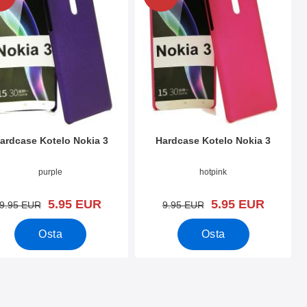
ardcase Kotelo Nokia 3
Hardcase Kotelo Nokia 3
.nro 23863
Tuote.nro 23860
purple
hotpink
uusi hinta
uusi hinta
5.95 EUR
5.95 EUR
vanha hinta
vanha hinta
9.95 EUR
9.95 EUR
Osta
Osta