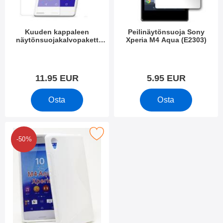
Kuuden kappaleen
Peilinäytönsuoja Sony
näytönsuojakalvopakett
Xperia M4 Aqua (E2303)
Sony Xperia M4 Aqua
Tuote.nro 14240
Tuote.nro 14241
(E2303)
11.95 EUR
5.95 EUR
Osta
Osta
s-Line TPU-muovikotelo Sony Xperia M4 Aqua (E2303) suosikik
-50%