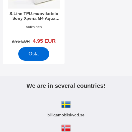
S-Line TPU-muovikotelo
Sony Xperia M4 Aqua
(E2303)
Tuote.nro 15249
Valkoinen
uusi hinta
4.95 EUR
vanha hinta
9.95 EUR
Osta
We are in several countries!
billigamobilskydd.se