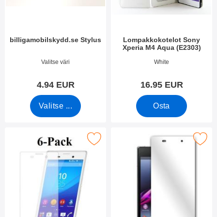
i
e
i
t
n
billigamobilskydd.se Stylus
Lompakkokotelot Sony
Xperia M4 Aqua (E2303)
Tuote.nro 7666
Tuote.nro 13867
Valitse väri
White
4.94 EUR
16.95 EUR
Valitse ...
Osta
ppaleen näytönsuojakalvopakett Sony Xperia M4 Aqua (E2303) 
Merkitse peilinäytönsuoja Sony Xperia