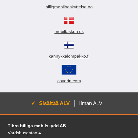
billigmobilbeskyttelse.no
mobiltasken.dk
kannykkalompakko.fi
coverin.com
Aktivoi:
Sisältää ALV
Ilman ALV
Alatunnisteen sisältö Sekalaista tietoa ja l
Tibro billiga mobilskydd AB
Värdshusgatan 4