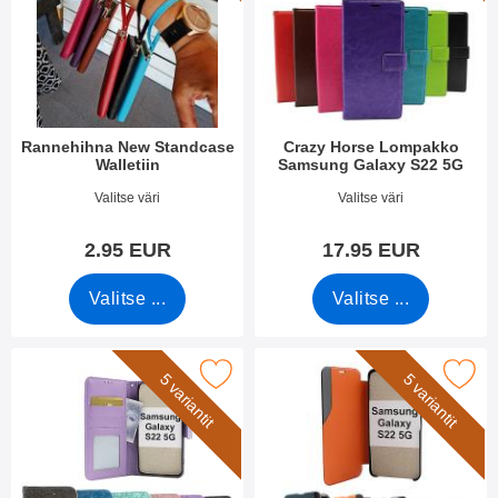
Rannehihna New Standcase
Crazy Horse Lompakko
Walletiin
Samsung Galaxy S22 5G
Tuote.nro 40789
Tuote.nro 43079
Valitse väri
Valitse väri
2.95 EUR
17.95 EUR
Valitse ...
Valitse ...
e flower Standcase Wallet Samsung Galaxy S22 5G suosikiksi
Merkitse smart Flip Cover Samsung Galax
5 variantit
5 variantit