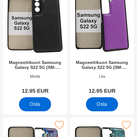
Magneettikuori Samsung
Magneettikuori Samsung
Galaxy S22 5G (SM-
Galaxy S22 5G (SM-
S901B/DS)
S901B/DS)
Tuote.nro 43311
Tuote.nro 43312
Musta
Lila
12.95 EUR
12.95 EUR
Osta
Osta
 magneettikuori Samsung Galaxy S22 5G (S901B/DS) suosikiks
Merkitse magneettikuori Samsung Galaxy