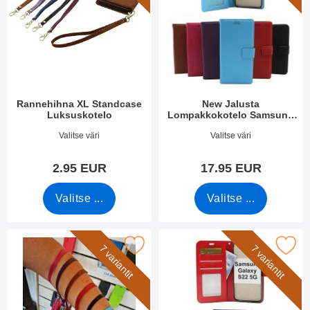
Rannehihna XL Standcase
New Jalusta
Luksuskotelo
Lompakkokotelo Samsung
Galaxy S22 5G
Tuote.nro 50276
Tuote.nro 43330
Valitse väri
Valitse väri
2.95 EUR
17.95 EUR
Valitse ...
Valitse ...
erkitse rannehihna New Standcase Walletiin suosikiksi
Merkitse crazy Horse Lompakko Samsu
7 variantit
7 variantit