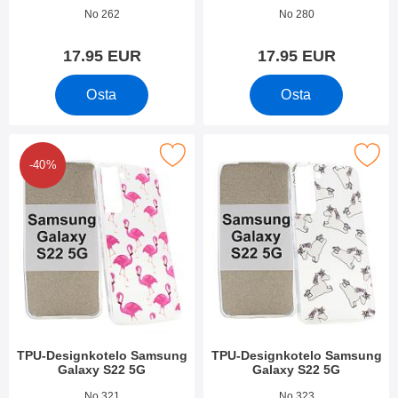
Tuote.nro 43097
Tuote.nro 43078
No 262
No 280
17.95 EUR
17.95 EUR
Osta
Osta
itse tPU-Designkotelo Samsung Galaxy S22 5G suosikiksi
Merkitse tPU-Designkotelo Samsung
-40%
TPU-Designkotelo Samsung
TPU-Designkotelo Samsung
Galaxy S22 5G
Galaxy S22 5G
Tuote.nro 43151
Tuote.nro 43149
No 321
No 323