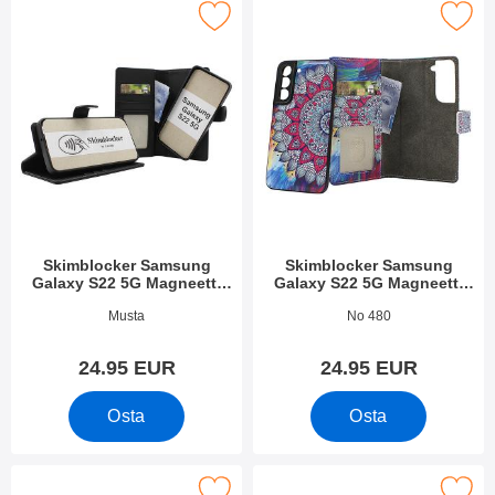
ocker Samsung Galaxy S22 5G Magneetti Puhelimen Kuoret suo
Merkitse skimblocker Samsung Galaxy S22 5G Magne
Skimblocker Samsung
Skimblocker Samsung
Galaxy S22 5G Magneetti
Galaxy S22 5G Magneetti
Puhelimen Kuoret
Puhelimen Kuoret Design
Tuote.nro 52056
Tuote.nro 43323
Musta
No 480
24.95 EUR
24.95 EUR
Osta
Osta
er Samsung Galaxy S22 5G Magneetti Puhelimen Kuoret Design
Merkitse skimblocker Samsung Galaxy S22 5G (SM-S901B/