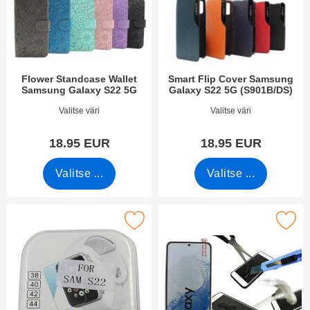
Flower Standcase Wallet
Smart Flip Cover Samsung
Samsung Galaxy S22 5G
Galaxy S22 5G (S901B/DS)
Tuote.nro 43075
Tuote.nro 43795
Valitse väri
Valitse väri
18.95 EUR
18.95 EUR
Valitse ...
Valitse ...
rkitse lasi Kameralle Samsung Galaxy S22 5G suosikiksi
Merkitse näytönsuoja karkaistusta lasista 