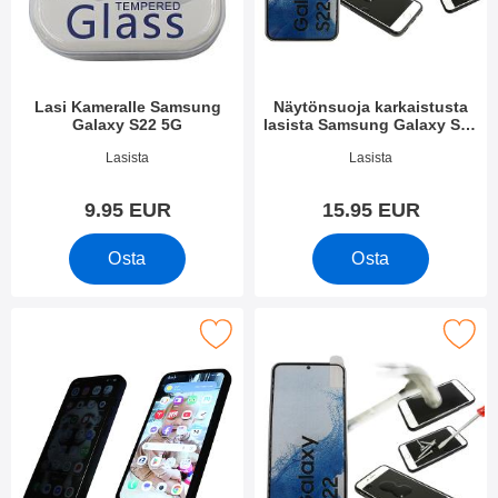
Lasi Kameralle Samsung
Näytönsuoja karkaistusta
Galaxy S22 5G
lasista Samsung Galaxy S22
5G
Tuote.nro 43069
Tuote.nro 43074
Lasista
Lasista
9.95 EUR
15.95 EUR
Osta
Osta
vacy karkaistu lasi näytönsuoja Samsung Galaxy S22 5G suosik
Merkitse full Frame Karkaistusta Lasista 