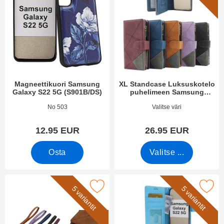
Magneettikuori Samsung
XL Standcase Luksuskotelo
Galaxy S22 5G (S901B/DS)
puhelimeen Samsung
Galaxy S22 5G
Tuote.nro 47421
Tuote.nro 43080
No 503
Valitse väri
12.95 EUR
26.95 EUR
Osta
Valitse ...
rkitse rannehihna XL Standcase Luksuskotelo suosikiksi
Merkitse new Jalusta Lompakkokotelo Sa
5 variantit
5 variantit