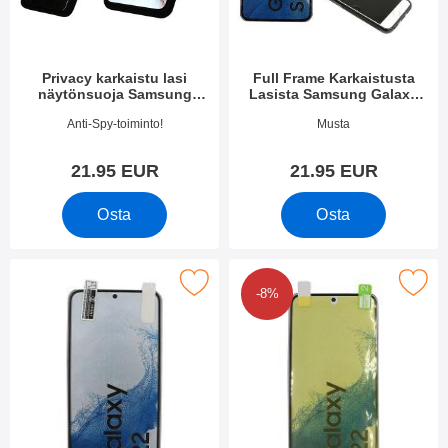
Privacy karkaistu lasi
Full Frame Karkaistusta
näytönsuoja Samsung
Lasista Samsung Galaxy
Galaxy S22 5G
S22 5G
Tuote.nro 50393
Tuote.nro 43073
Anti-Spy-toiminto!
Musta
21.95 EUR
21.95 EUR
Osta
Osta
erkitse näytönsuoja Samsung Galaxy S22 5G suosikiksi
Merkitse full Screen Näytönsuoja Sams
-8%