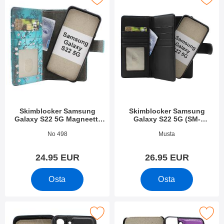
Skimblocker Samsung
Skimblocker Samsung
Galaxy S22 5G Magneetti
Galaxy S22 5G (SM-
Puhelimen Kuoret Design
S901B/DS) XL Magneetti
Tuote.nro 43322
Tuote.nro 53311
No 498
Musta
Puhelimen Kuoret
24.95 EUR
26.95 EUR
Osta
Osta
agneettikuori Samsung Galaxy S22 5G (SM-S901B/DS) suosiki
Merkitse magneettikuori Samsung Galaxy 