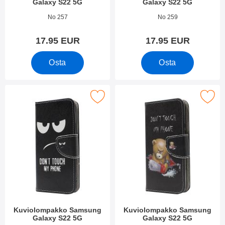
Galaxy S22 5G
Galaxy S22 5G
Tuote.nro 43099
Tuote.nro 43098
No 257
No 259
17.95 EUR
17.95 EUR
Osta
Osta
kitse kuviolompakko Samsung Galaxy S22 5G suosikiksi
Merkitse kuviolompakko Samsung G
Kuviolompakko Samsung
Kuviolompakko Samsung
Galaxy S22 5G
Galaxy S22 5G