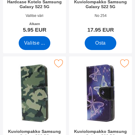
Hardcase Kotelo Samsung
Kuviolompakko Samsung
Galaxy S22 5G
Galaxy S22 5G
Tuote.nro 43072
Tuote.nro 43100
Valitse väri
No 254
Alkaen
5.95 EUR
17.95 EUR
Valitse ...
Osta
kitse kuviolompakko Samsung Galaxy S22 5G suosikiksi
Merkitse kuviolompakko Samsung G
Kuviolompakko Samsung
Kuviolompakko Samsung