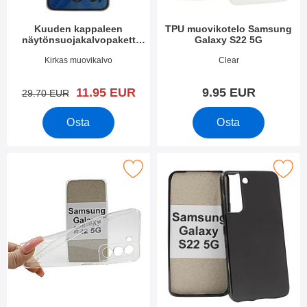
Kuuden kappaleen
TPU muovikotelo Samsung
näytönsuojakalvopakett
Galaxy S22 5G
Samsung Galaxy S22 5G
Tuote.nro 43067
Tuote.nro 43071
Kirkas muovikalvo
Clear
uusi hinta
11.95 EUR
9.95 EUR
vanha hinta
29.70 EUR
Osta
Osta
se ultra Thin TPU Kotelo Samsung Galaxy S22 5G suosikiksi
Merkitse tPU muovikotelo Samsung 