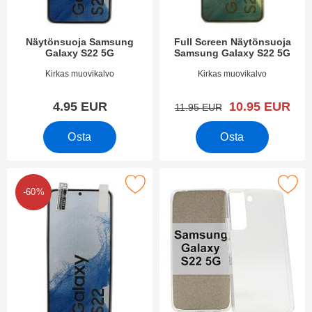
Näytönsuoja Samsung
Full Screen Näytönsuoja
Galaxy S22 5G
Samsung Galaxy S22 5G
Tuote.nro 43068
Tuote.nro 43333
Kirkas muovikalvo
Kirkas muovikalvo
uusi hinta
4.95 EUR
10.95 EUR
vanha hinta
11.95 EUR
Osta
Osta
 kappaleen näytönsuojakalvopakett Samsung Galaxy S22 5G su
Merkitse tPU muovikotelo Samsung 
-60%