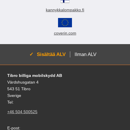
kannykkalompakko.fi
coverin.com
Aktivoi:
Sisältää ALV
Ilman ALV
Alatunnisteen sisältö Sekalaista tietoa ja l
Tibro billiga mobilskydd AB
Värdshusgatan 4
543 51 Tibro
Sverige
Tel:
+46 504 500525
E-post: