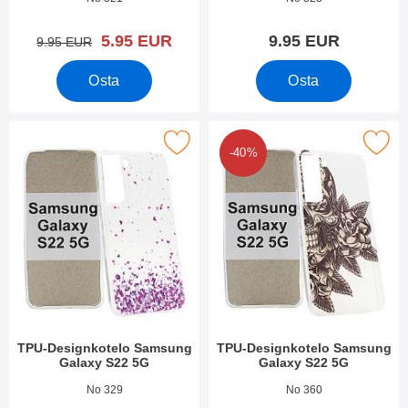
uusi hinta
5.95 EUR
9.95 EUR
vanha hinta
9.95 EUR
Osta
Osta
itse tPU-Designkotelo Samsung Galaxy S22 5G suosikiksi
Merkitse tPU-Designkotelo Samsung
-40%
TPU-Designkotelo Samsung
TPU-Designkotelo Samsung
Galaxy S22 5G
Galaxy S22 5G
Tuote.nro 43146
Tuote.nro 43144
No 329
No 360