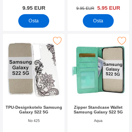
uusi hinta
9.95 EUR
5.95 EUR
vanha hinta
9.95 EUR
Osta
Osta
itse tPU-Designkotelo Samsung Galaxy S22 5G suosikiksi
Merkitse zipper Standcase Wallet Sams
TPU-Designkotelo Samsung
Zipper Standcase Wallet
Galaxy S22 5G
Samsung Galaxy S22 5G
Tuote.nro 43076
Tuote.nro 43191
No 425
Aqua