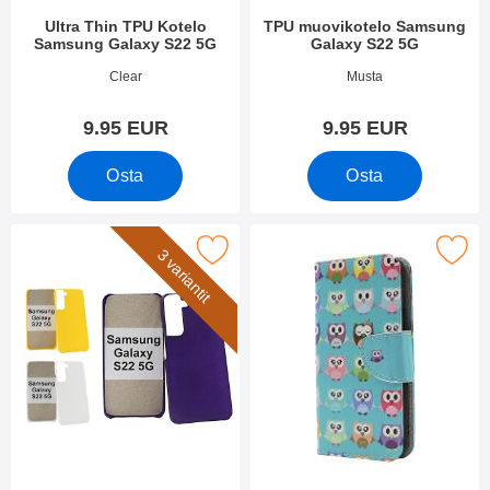
Ultra Thin TPU Kotelo
TPU muovikotelo Samsung
Samsung Galaxy S22 5G
Galaxy S22 5G
Tuote.nro 43077
Tuote.nro 43070
Clear
Musta
9.95 EUR
9.95 EUR
Osta
Osta
kitse hardcase Kotelo Samsung Galaxy S22 5G suosikiksi
Merkitse kuviolompakko Samsung G
3 variantit