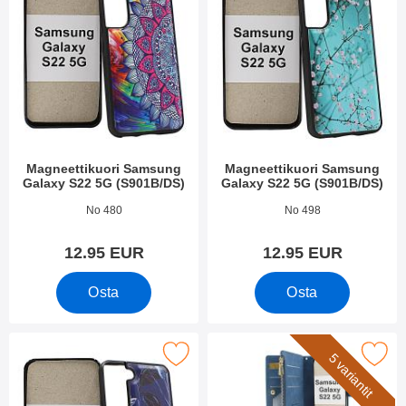
Magneettikuori Samsung
Magneettikuori Samsung
Galaxy S22 5G (S901B/DS)
Galaxy S22 5G (S901B/DS)
Tuote.nro 47420
Tuote.nro 47422
No 480
No 498
12.95 EUR
12.95 EUR
Osta
Osta
 magneettikuori Samsung Galaxy S22 5G (S901B/DS) suosikiks
Merkitse xL Standcase Luksuskotelo puhelime
5 variantit