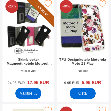
 skimblocker Magneettikotelo Motorola Moto Z3 Play suosikiksi
Merkitse tPU-Designkotelo Motorola
2 variantit
-28%
-40%
Skimblocker
TPU-Designkotelo Motorola
Magneettikotelo Motorola
Moto Z3 Play
Moto Z3 Play
Tuote.nro 28241
Tuote.nro 28188
Valitse väri
No 489
uusi hinta
uusi hinta
17.95 EUR
5.95 EUR
vanha hinta
vanha hinta
24.95 EUR
9.95 EUR
Valitse ...
Osta
Merkitse näytönsuoja Motorola Moto Z3 Play suosikiksi
Merkitse jalusta Lompakkokotelo Motor