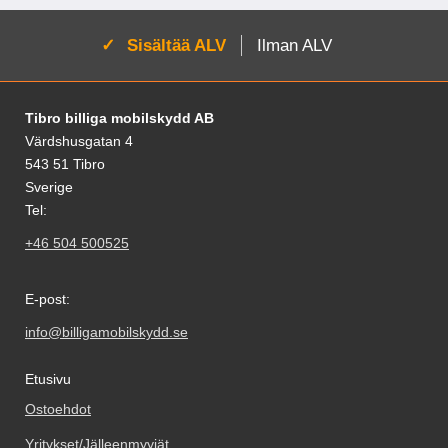
Aktivoi:
Sisältää ALV
Ilman ALV
Alatunnisteen sisältö Sekalaista tietoa ja l
Tibro billiga mobilskydd AB
Värdshusgatan 4
543 51 Tibro
Sverige
Tel:
+46 504 500525
E-post:
info@billigamobilskydd.se
Etusivu
Ostoehdot
Yritykset/Jälleenmyyjät