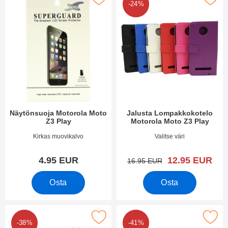
-24%
Näytönsuoja Motorola Moto
Jalusta Lompakkokotelo
Z3 Play
Motorola Moto Z3 Play
Tuote.nro 28153
Tuote.nro 28113
Kirkas muovikalvo
Valitse väri
uusi hinta
4.95 EUR
12.95 EUR
vanha hinta
16.95 EUR
Osta
Osta
äytönsuoja karkaistusta lasista Motorola Moto Z3 Play suosikiks
Merkitse full Frame Karkaistusta Lasista 
-38%
-41%