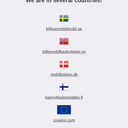
We are in several countries!
billigamobilskydd.se
billigmobilbeskyttelse.no
mobiltasken.dk
kannykkalompakko.fi
coverin.com