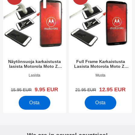
Näytönsuoja karkaistusta
Full Frame Karkaistusta
lasista Motorola Moto Z3
Lasista Motorola Moto Z3
Play
Play
Tuote.nro 28001
Tuote.nro 28000
Lasista
Musta
uusi hinta
uusi hinta
9.95 EUR
12.95 EUR
vanha hinta
vanha hinta
15.95 EUR
21.95 EUR
Osta
Osta