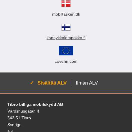
mobiltasken.dk
kannykkalompakko.fi
coverin.com
Aktivoi:
Sisältää ALV
Ilman ALV
Alatunnisteen sisältö Sekalaista tietoa ja l
Tibro billiga mobilskydd AB
Värdshusgatan 4
543 51 Tibro
Sverige
Tel: