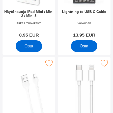
Näytönsuoja iPad Mini / Mini
Lightning to USB C Cable
2 / Mini 3
Tuote.nro 1748
Tuote.nro 49181
Kirkas muovikalvo
Valkoinen
8.95 EUR
13.95 EUR
Osta
Osta
Merkitse xO Lataus- & datakaapeli iOS suosikiksi
Merkitse lightning to USB C