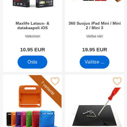
i
e
i
t
n
Maxlife Lataus- &
360 Suojus iPad Mini / Mini
datakaapeli iOS
2 / Mini 3
Tuote.nro 53992
Tuote.nro 1905
Valkoinen
Valitse väri
10.95 EUR
19.95 EUR
Osta
Valitse ...
erkitse standcase-suojus iPad Mini 1/2/3/4/5 suosikiksi
Merkitse näytönsuoja karkaistusta la
7 variantit