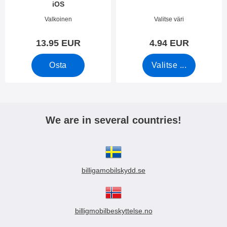
iOS
Tuote.nro 34123
Tuote.nro 7666
Valkoinen
Valitse väri
13.95 EUR
4.94 EUR
Osta
Valitse ...
We are in several countries!
billigamobilskydd.se
billigmobilbeskyttelse.no