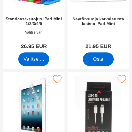
Standcase-suojus iPad Mini
Näytönsuoja karkaistusta
1/2/3/4/5
lasista iPad Mini
Tuote.nro 42679
Tuote.nro 8346
Valitse väri
26.95 EUR
21.95 EUR
Valitse ...
Osta
erkitse näytönsuoja iPad Mini / Mini 2 / Mini 3 suosikiksi
Merkitse lightning to USB C