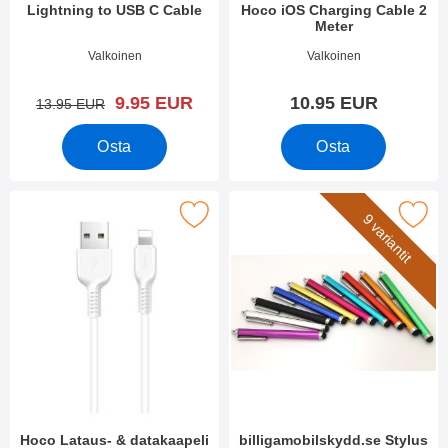
Lightning to USB C Cable
Hoco iOS Charging Cable 2
Meter
Tuote.nro 49586
Tuote.nro 10955
Valkoinen
Valkoinen
uusi hinta
9.95 EUR
10.95 EUR
vanha hinta
13.95 EUR
Osta
Osta
Merkitse hoco Lataus- & datakaapeli iOS suosikiksi
Merkitse billigamobilskydd.s
9 variantit
Hoco Lataus- & datakaapeli
billigamobilskydd.se Stylus