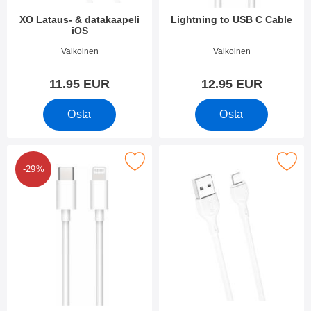
XO Lataus- & datakaapeli
Lightning to USB C Cable
iOS
Tuote.nro 38545
Tuote.nro 34655
Valkoinen
Valkoinen
11.95 EUR
12.95 EUR
Osta
Osta
Merkitse lightning to USB C Cable suosikiksi
Merkitse hoco iOS Charging Cab
-29%