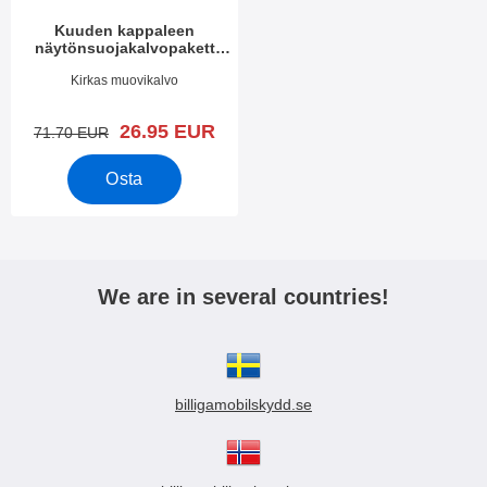
Kuuden kappaleen
näytönsuojakalvopakett
Nokia T20
Tuote.nro 42626
Kirkas muovikalvo
uusi hinta
26.95 EUR
vanha hinta
71.70 EUR
Osta
We are in several countries!
billigamobilskydd.se