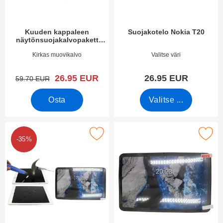
Kuuden kappaleen
Suojakotelo Nokia T20
näytönsuojakalvopakett
Nokia T21
Tuote.nro 45102
Tuote.nro 42959
Kirkas muovikalvo
Valitse väri
uusi hinta
26.95 EUR
26.95 EUR
vanha hinta
59.70 EUR
Osta
Valitse ...
itse näytönsuoja karkaistusta lasista Nokia T20 suosikiksi
Merkitse näytönsuoja Noki
-35%