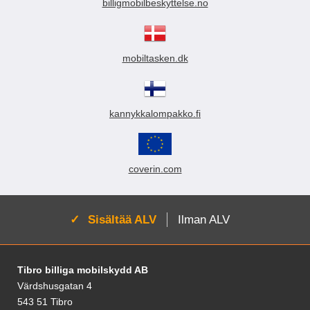
billigmobilbeskyttelse.no
mobiltasken.dk
kannykkalompakko.fi
coverin.com
Aktivoi:
Sisältää ALV
Ilman ALV
Alatunnisteen sisältö Sekalaista tietoa ja l
Tibro billiga mobilskydd AB
Värdshusgatan 4
543 51 Tibro