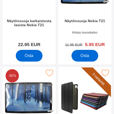
i
e
i
t
n
Näytönsuoja karkaistusta
Näytönsuoja Nokia T21
lasista Nokia T21
Tuote.nro 45092
Tuote.nro 45103
Kirkas muovikalvo
uusi hinta
22.95 EUR
5.95 EUR
vanha hinta
11.95 EUR
Osta
Osta
kuuden kappaleen näytönsuojakalvopakett Nokia T21 suosikiks
Merkitse suojakotelo Noki
3 variantit
-55%