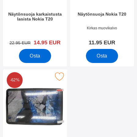
Näytönsuoja karkaistusta
Näytönsuoja Nokia T20
lasista Nokia T20
Tuote.nro 42628
Tuote.nro 42627
Kirkas muovikalvo
uusi hinta
14.95 EUR
11.95 EUR
vanha hinta
22.95 EUR
Osta
Osta
kuuden kappaleen näytönsuojakalvopakett Nokia T20 suosikiks
-62%