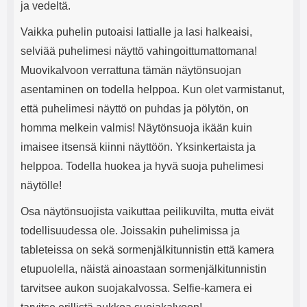
ja vedeltä.
Vaikka puhelin putoaisi lattialle ja lasi halkeaisi,
selviää puhelimesi näyttö vahingoittumattomana!
Muovikalvoon verrattuna tämän näytönsuojan
asentaminen on todella helppoa. Kun olet varmistanut,
että puhelimesi näyttö on puhdas ja pölytön, on
homma melkein valmis! Näytönsuoja ikään kuin
imaisee itsensä kiinni näyttöön. Yksinkertaista ja
helppoa. Todella huokea ja hyvä suoja puhelimesi
näytölle!
Osa näytönsuojista vaikuttaa peilikuvilta, mutta eivät
todellisuudessa ole. Joissakin puhelimissa ja
tableteissa on sekä sormenjälkitunnistin että kamera
etupuolella, näistä ainoastaan sormenjälkitunnistin
tarvitsee aukon suojakalvossa. Selfie-kamera ei