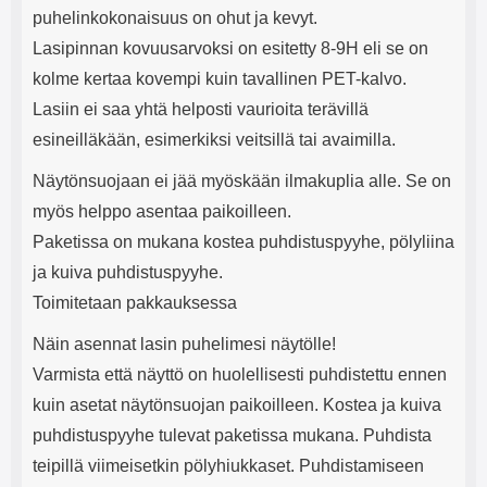
puhelinkokonaisuus on ohut ja kevyt.
Lasipinnan kovuusarvoksi on esitetty 8-9H eli se on
kolme kertaa kovempi kuin tavallinen PET-kalvo.
Lasiin ei saa yhtä helposti vaurioita terävillä
esineilläkään, esimerkiksi veitsillä tai avaimilla.
Näytönsuojaan ei jää myöskään ilmakuplia alle. Se on
myös helppo asentaa paikoilleen.
Paketissa on mukana kostea puhdistuspyyhe, pölyliina
ja kuiva puhdistuspyyhe.
Toimitetaan pakkauksessa
Näin asennat lasin puhelimesi näytölle!
Varmista että näyttö on huolellisesti puhdistettu ennen
kuin asetat näytönsuojan paikoilleen. Kostea ja kuiva
puhdistuspyyhe tulevat paketissa mukana. Puhdista
teipillä viimeisetkin pölyhiukkaset. Puhdistamiseen