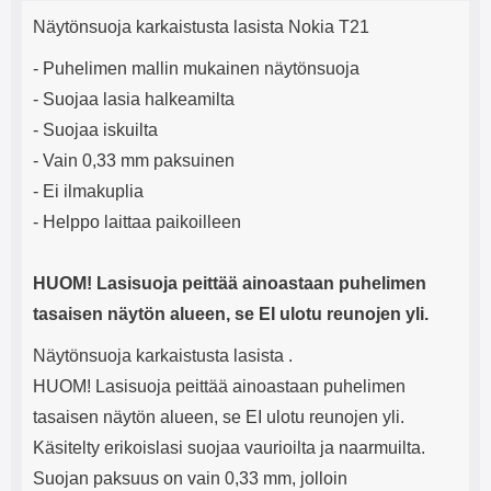
Tuotekuvaus
mha Kuunteluaika: noin 4 tuntia
Input: AC100-240V 50/60Hz 0.8A
j
Näytönsuoja karkaistusta lasista Nokia T21
Max Output: USB: DC5V/3.0A
e
(15W) 9V/2.0A (18W) 12V/1.5
- Puhelimen mallin mukainen näytönsuoja
(18W) Type-C: 5V/3A (PD15W)
9V/2.22A (PD20W)
- Suojaa lasia halkeamilta
12V/1.67A(PD20W) Total Effekt:
- Suojaa iskuilta
5V/3A Max Maximum output:
20.W Max Johdon pituus: 1 metri
- Vain 0,33 mm paksuinen
Väri: Valkoinen
- Ei ilmakuplia
- Helppo laittaa paikoilleen
HUOM! Lasisuoja peittää ainoastaan puhelimen
tasaisen näytön alueen, se EI ulotu reunojen yli.
Näytönsuoja karkaistusta lasista .
HUOM! Lasisuoja peittää ainoastaan puhelimen
tasaisen näytön alueen, se EI ulotu reunojen yli.
Käsitelty erikoislasi suojaa vaurioilta ja naarmuilta.
Suojan paksuus on vain 0,33 mm, jolloin