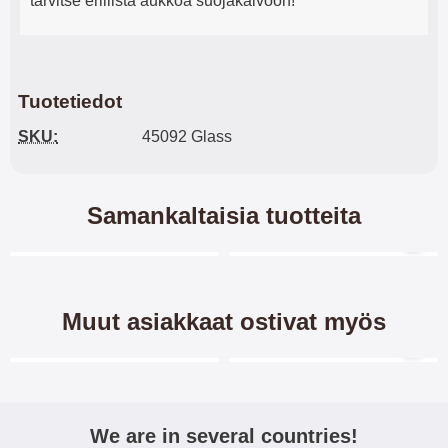
tarvitse erillistä aukkoa suojakalvoon!
Tuotetiedot
SKU:
45092 Glass
Samankaltaisia tuotteita
Merkitse blow productListContainer
Merkitse blow productL
-55%
-50%
Muut asiakkaat ostivat myös
Merkitse blow productListContainer
Merkitse blow productL
2 variantit
-40%
We are in several countries!