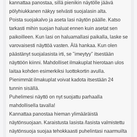
kannattaa panostaa, sillä pienikin näytölle jäävä
pölyhiukkanen näkyy selvästi suojalasin alta.
Poista suojakalvo ja aseta lasi näytön päälle. Katso
tarkasti mihin suojan haluat ennen kuin asetat sen
paikoilleen. Kun lasi on haluamallasi paikalla, laske se
varovaisesti näyttöä vasten. Älä hankaa. Kun olen
päästänyt suojalasista irti, se "imeytyy" itsestään
näyttöön kiinni. Mahdolliset ilmakuplat hierotaan ulos
laitaa kohden esimerkiksi luottokortin avulla.
Pienimmät ilmakuplat voivat kadota itsestään 24
tunnin sisällä.
Puhelimesi näyttö on nyt suojattu parhaalla
mahdollisella tavalla!
Kannattaa panostaa hieman ylimääräistä
näytönsuojaan. Karaistusta lasista /lasista valmistettu
näytönsuoja suojaa tehokkaasti puhelintasi naarmuilta