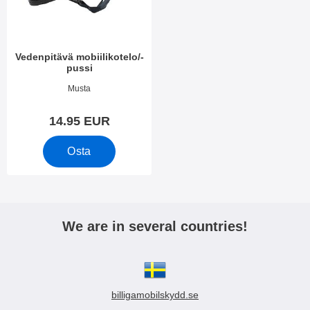
i
e
i
t
n
Vedenpitävä mobiilikotelo/-
pussi
Tuote.nro 40982
Musta
14.95 EUR
Osta
We are in several countries!
billigamobilskydd.se