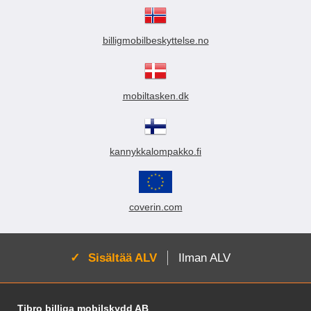
billigmobilbeskyttelse.no
mobiltasken.dk
kannykkalompakko.fi
coverin.com
Aktivoi:
Sisältää ALV
Ilman ALV
Alatunnisteen sisältö Sekalaista tietoa ja l
Tibro billiga mobilskydd AB