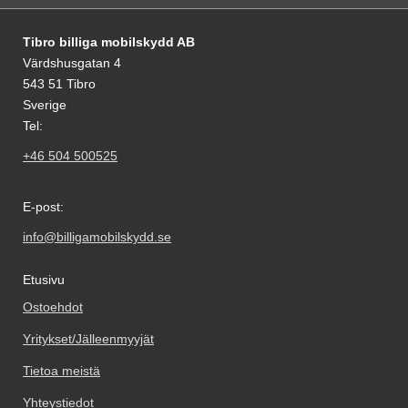
Alatunnisteen sisältö Sekalaista tietoa ja l
Tibro billiga mobilskydd AB
Värdshusgatan 4
543 51 Tibro
Sverige
Tel:
+46 504 500525
E-post:
info@billigamobilskydd.se
Etusivu
Ostoehdot
Yritykset/Jälleenmyyjät
Tietoa meistä
Yhteystiedot