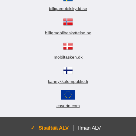
billigamobilskydd.se
billigmobilbeskyttelse.no
mobiltasken.dk
kannykkalompakko.fi
coverin.com
Aktivoi:
Sisältää ALV
Ilman ALV