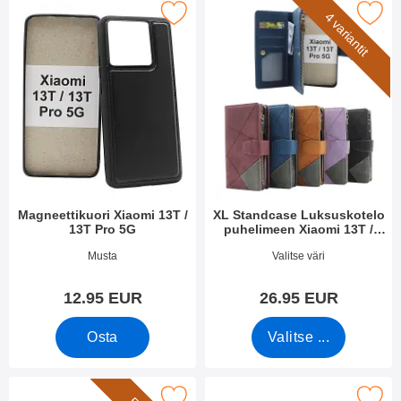
rkitse magneettikuori Xiaomi 13T / 13T Pro 5G suosikiksi
Merkitse xL Standcase Luksuskotelo puhelimeen
4 variantit
Magneettikuori Xiaomi 13T /
XL Standcase Luksuskotelo
13T Pro 5G
puhelimeen Xiaomi 13T /
13T Pro 5G
Tuote.nro 49445
Tuote.nro 49368
Musta
Valitse väri
12.95 EUR
26.95 EUR
Osta
Valitse ...
rkitse rannehihna XL Standcase Luksuskotelo suosikiksi
Merkitse näytönsuoja karkaistusta lasista X