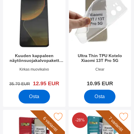
Kuuden kappaleen
Ultra Thin TPU Kotelo
näytönsuojakalvopakett
Xiaomi 13T Pro 5G
Xiaomi 13T / 13T Pro 5G
Tuote.nro 49363
Tuote.nro 49366
Kirkas muovikalvo
Clear
uusi hinta
12.95 EUR
10.95 EUR
vanha hinta
35.70 EUR
Osta
Osta
new Jalusta Lompakkokotelo Xiaomi 13T / 13T Pro 5G suosikiks
Merkitse crazy Horse Lompakko Xiaomi 
6 variantit
7 variantit
-28%