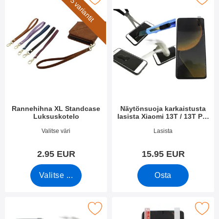
5 variantit
Rannehihna XL Standcase
Näytönsuoja karkaistusta
Luksuskotelo
lasista Xiaomi 13T / 13T Pro
5G
Tuote.nro 50276
Tuote.nro 49364
Valitse väri
Lasista
2.95 EUR
15.95 EUR
Valitse ...
Osta
ull Frame Karkaistusta Lasista Xiaomi 13T / 13T Pro 5G suosikik
Merkitse näytönsuoja Xiaomi 13T 