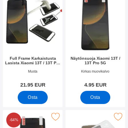
Full Frame Karkaistusta
Näytönsuoja Xiaomi 13T /
Lasista Xiaomi 13T / 13T Pro
13T Pro 5G
5G
Tuote.nro 49365
Tuote.nro 49362
Musta
Kirkas muovikalvo
21.95 EUR
4.95 EUR
Osta
Osta
kappaleen näytönsuojakalvopakett Xiaomi 13T / 13T Pro 5G su
Merkitse ultra Thin TPU Kotelo Xia
-64%