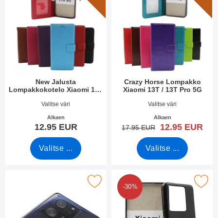
New Jalusta
Crazy Horse Lompakko
Lompakkokotelo Xiaomi 13T
Xiaomi 13T / 13T Pro 5G
/ 13T Pro 5G
Tuote.nro 49395
Tuote.nro 49401
Valitse väri
Valitse väri
Alkaen
Alkaen
uusi hinta
12.95 EUR
12.95 EUR
vanha hinta
17.95 EUR
Valitse ...
Valitse ...
rkitse lasi Kameralle Xiaomi 13T / 13T Pro 5G suosikiksi
Merkitse tPU muovikotelo Xiaomi 13
-30%