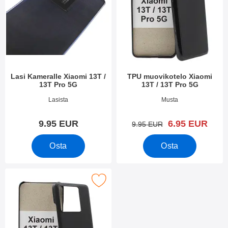
Lasi Kameralle Xiaomi 13T /
TPU muovikotelo Xiaomi
13T Pro 5G
13T / 13T Pro 5G
Tuote.nro 49427
Tuote.nro 49429
Lasista
Musta
uusi hinta
9.95 EUR
6.95 EUR
vanha hinta
9.95 EUR
Osta
Osta
kitse hardcase Kotelo Xiaomi 13T / 13T Pro 5G suosikiksi