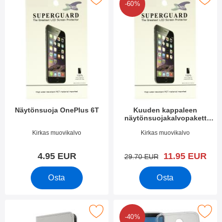
-60%
Näytönsuoja OnePlus 6T
Kuuden kappaleen
näytönsuojakalvopakett
OnePlus 6T
Tuote.nro 29285
Tuote.nro 29284
Kirkas muovikalvo
Kirkas muovikalvo
uusi hinta
4.95 EUR
11.95 EUR
vanha hinta
29.70 EUR
Osta
Osta
Merkitse kuviolompakko OnePlus 6T suosikiksi
Merkitse tPU-Designkotelo On
-40%