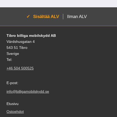
Aktivoi:
Sisältää ALV
Ilman ALV
Alatunnisteen sisältö Sekalaista tietoa ja l
Tibro billiga mobilskydd AB
Värdshusgatan 4
543 51 Tibro
Sverige
Tel:
+46 504 500525
E-post:
info@billigamobilskydd.se
Etusivu
Ostoehdot