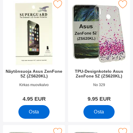
kitse näytönsuoja Asus ZenFone 5Z (ZS620KL) suosikiksi
Merkitse tPU-Designkotelo Asus ZenF
Näytönsuoja Asus ZenFone
TPU-Designkotelo Asus
5Z (ZS620KL)
ZenFone 5Z (ZS620KL)
Tuote.nro 27101
Tuote.nro 27689
Kirkas muovikalvo
No 329
4.95 EUR
9.95 EUR
Osta
Osta
se tPU-Designkotelo Asus ZenFone 5Z (ZS620KL) suosikiksi
Merkitse tPU-Designkotelo Asus ZenF