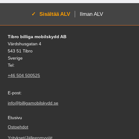
Aktivoi:
Sisältää ALV
Ilman ALV
Alatunnisteen sisältö Sekalaista tietoa ja l
Tibro billiga mobilskydd AB
Värdshusgatan 4
543 51 Tibro
Sverige
Tel:
+46 504 500525
E-post:
info@billigamobilskydd.se
Etusivu
Ostoehdot
Yritykset/Jälleenmyyjät