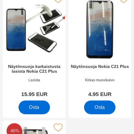
Näytönsuoja karkaistusta
Näytönsuoja Nokia C21 Plus
lasista Nokia C21 Plus
Tuote.nro 47411
Tuote.nro 47409
Lasista
Kirkas muovikalvo
15.95 EUR
4.95 EUR
Osta
Osta
uden kappaleen näytönsuojakalvopakett Nokia C21 Plus suosiki
-60%