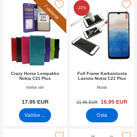
rkitse crazy Horse Lompakko Nokia C21 Plus suosikiksi
Merkitse full Frame Karkaistusta Lasis
7 variantit
-23%
Crazy Horse Lompakko
Full Frame Karkaistusta
Nokia C21 Plus
Lasista Nokia C21 Plus
Tuote.nro 47417
Tuote.nro 47440
Valitse väri
Musta
uusi hinta
17.95 EUR
16.95 EUR
vanha hinta
21.95 EUR
Valitse ...
Osta
se näytönsuoja karkaistusta lasista Nokia C21 Plus suosikiksi
Merkitse näytönsuoja Nokia C