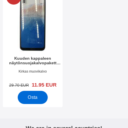
Kuuden kappaleen
näytönsuojakalvopakett
Nokia C21 Plus
Tuote.nro 47408
Kirkas muovikalvo
uusi hinta
11.95 EUR
vanha hinta
29.70 EUR
Osta