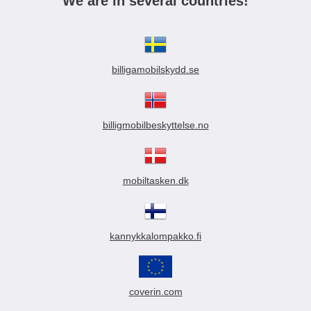
We are in several countries!
billigamobilskydd.se
billigmobilbeskyttelse.no
mobiltasken.dk
kannykkalompakko.fi
coverin.com