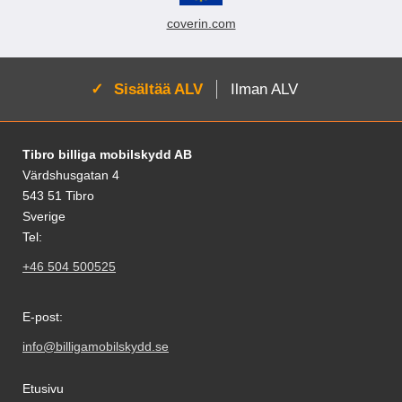
coverin.com
Aktivoi:
Sisältää ALV
Ilman ALV
Alatunnisteen sisältö Sekalaista tietoa ja l
Tibro billiga mobilskydd AB
Värdshusgatan 4
543 51 Tibro
Sverige
Tel:
+46 504 500525
E-post:
info@billigamobilskydd.se
Etusivu