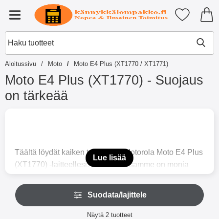
Ostoskori laajennettu Tibro billi
Suosikkini
Valikko
Aloitussivu
Moto
Moto E4 Plus (XT1770 / XT1771)
Moto E4 Plus (XT1770) - Suojaus
on tärkeää
S
i
i
r
r
Täältä löydät kaiken tarvittavan Motorola Moto E4 Plus
y
Lue lisää
(XT1770) -laitteellesi. Valikoimassamme on monia
t
u
erilaisia pystylompakkokoteloita, näytönsuojia, TPU-
o
O
kuoria, kovia koteloita, latureita, autopidikkeitä,
t
Suodata/lajittele
h
t
urheilurannekkeita sekä paljon muuta.
i
e
Suodata/lajittele
Etkö löydä etsimääsi? Kokeile yläkulmasta löytyvää
t
Näytä
2
tuotteet
i