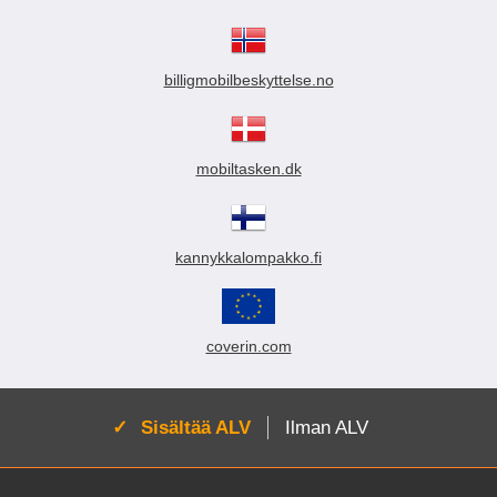
billigmobilbeskyttelse.no
mobiltasken.dk
kannykkalompakko.fi
coverin.com
Aktivoi:
Sisältää ALV
Ilman ALV