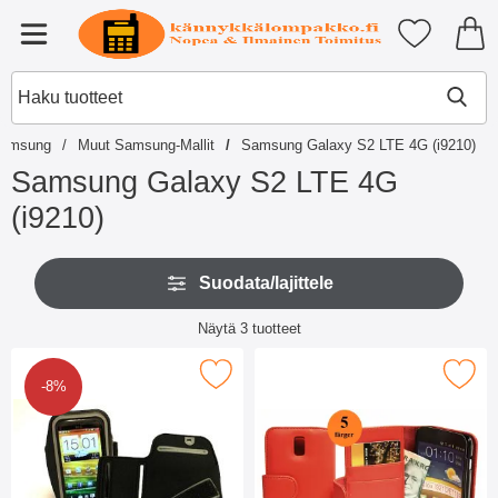
Ostoskori laajennettu Tibro billi
Suosikkini
Valikko
amsung
Muut Samsung-Mallit
Samsung Galaxy S2 LTE 4G (i9210)
Samsung Galaxy S2 LTE 4G
(i9210)
S
O
i
Suodata/lajittele
h
i
i
r
Suodata/lajittele
t
Näytä
3
tuotteet
r
a
tuotelista
y
s
Merkitse yleiskotelo tarrakiinnityksellä 4,8" suosikiksi
t
Merkitse lompakkokotelot Samsung Gala
u
-8%
u
o
o
d
t
a
t
t
e
t
i