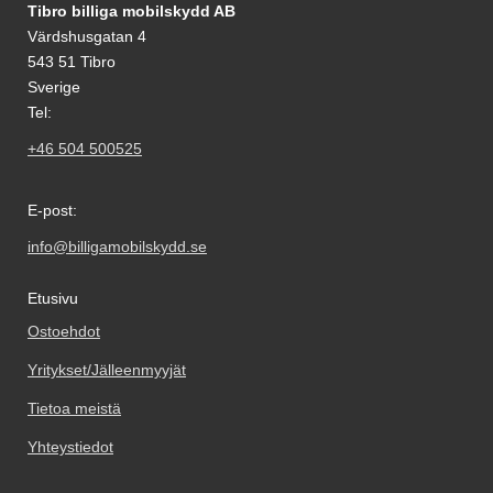
Alatunnisteen sisältö Sekalaista tietoa ja l
Tibro billiga mobilskydd AB
Värdshusgatan 4
543 51 Tibro
Sverige
Tel:
+46 504 500525
E-post:
info@billigamobilskydd.se
Etusivu
Ostoehdot
Yritykset/Jälleenmyyjät
Tietoa meistä
Yhteystiedot