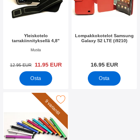
i
s
m
i
e
i
t
n
Yleiskotelo
Lompakkokotelot Samsung
tarrakiinnityksellä 4,8"
Galaxy S2 LTE (i9210)
Tuote.nro 3388
Tuote.nro 5065
Musta
uusi hinta
11.95 EUR
16.95 EUR
vanha hinta
12.95 EUR
Osta
Osta
Merkitse billigamobilskydd.se Stylus suosikiksi
9 variantit