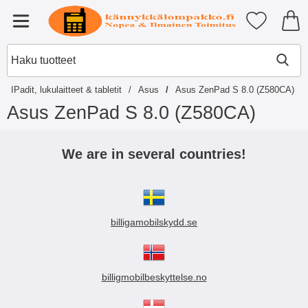
Ostoskori laajennettu Tibro billi
Suosikkini
Valikko
IPadit, lukulaitteet & tabletit
Asus
Asus ZenPad S 8.0 (Z580CA)
Asus ZenPad S 8.0 (Z580CA)
S
i
We are in several countries!
i
r
r
y
t
billigamobilskydd.se
u
o
t
t
e
billigmobilbeskyttelse.no
i
s