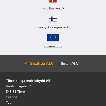
i
i
mobiltasken.dk
n
kannykkalompakko.fi
coverin.com
Aktivoi:
Sisältää ALV
Ilman ALV
Alatunnisteen sisältö Sekalaista tietoa ja l
Tibro billiga mobilskydd AB
Värdshusgatan 4
543 51 Tibro
Sverige
Tel: