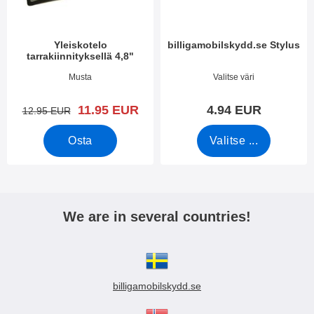
Yleiskotelo
billigamobilskydd.se Stylus
tarrakiinnityksellä 4,8"
Tuote.nro 3388
Tuote.nro 7666
Musta
Valitse väri
uusi hinta
11.95 EUR
4.94 EUR
vanha hinta
12.95 EUR
Osta
Valitse ...
We are in several countries!
billigamobilskydd.se