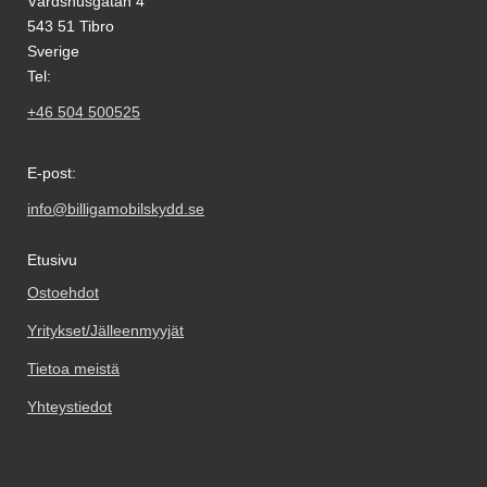
Värdshusgatan 4
543 51 Tibro
Sverige
Tel:
+46 504 500525
E-post:
info@billigamobilskydd.se
Etusivu
Ostoehdot
Yritykset/Jälleenmyyjät
Tietoa meistä
Yhteystiedot