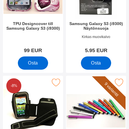
i
e
i
t
n
TPU Designcover till
Samsung Galaxy S3 (i9300)
Samsung Galaxy S3 (i9300)
Näytönsuoja
Tuote.nro 1275
Tuote.nro 1291
Kirkas muovikalvo
99 EUR
5.95 EUR
Osta
Osta
Merkitse yleiskotelo tarrakiinnityksellä 4,8" suosikiksi
Merkitse billigamobilskydd.s
9 variantit
-8%