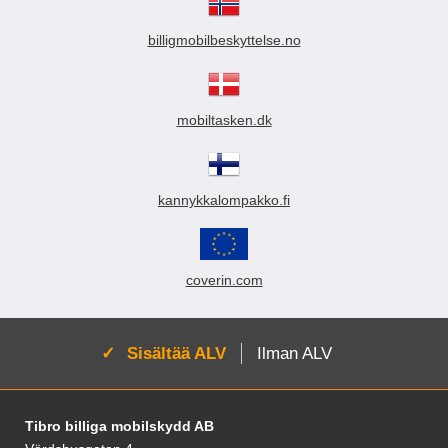
billigmobilbeskyttelse.no
mobiltasken.dk
kannykkalompakko.fi
coverin.com
Aktivoi:
Sisältää ALV
Ilman ALV
Alatunnisteen sisältö Sekalaista tietoa ja l
Tibro billiga mobilskydd AB