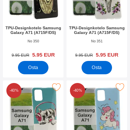
TPU-Designkotelo Samsung
TPU-Designkotelo Samsung
Galaxy A71 (A715F/DS)
Galaxy A71 (A715F/DS)
Tuote.nro 34904
Tuote.nro 34903
No 350
No 351
uusi hinta
uusi hinta
5.95 EUR
5.95 EUR
vanha hinta
vanha hinta
9.95 EUR
9.95 EUR
Osta
Osta
 tPU-Designkotelo Samsung Galaxy A71 (A715F/DS) suosikiksi
Merkitse tPU-Designkotelo Samsung Gal
-40%
-40%