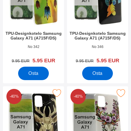
TPU-Designkotelo Samsung
TPU-Designkotelo Samsung
Galaxy A71 (A715F/DS)
Galaxy A71 (A715F/DS)
Tuote.nro 34908
Tuote.nro 34905
No 342
No 346
uusi hinta
uusi hinta
5.95 EUR
5.95 EUR
vanha hinta
vanha hinta
9.95 EUR
9.95 EUR
Osta
Osta
 tPU-Designkotelo Samsung Galaxy A71 (A715F/DS) suosikiksi
Merkitse tPU-Designkotelo Samsung Gal
-40%
-40%