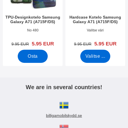
TPU-Designkotelo Samsung
Hardcase Kotelo Samsung
Galaxy A71 (A715F/DS)
Galaxy A71 (A715F/DS)
Tuote.nro 34856
Tuote.nro 35223
No 480
Valitse väri
uusi hinta
uusi hinta
5.95 EUR
5.95 EUR
vanha hinta
vanha hinta
9.95 EUR
9.95 EUR
Osta
Valitse ...
We are in several countries!
billigamobilskydd.se