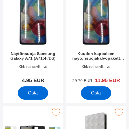
Näytönsuoja Samsung
Kuuden kappaleen
Galaxy A71 (A715F/DS)
näytönsuojakalvopakett
Samsung Galaxy A71
Tuote.nro 34858
Tuote.nro 34857
Kirkas muovikalvo
Kirkas muovikalvo
(A715F/DS)
uusi hinta
4.95 EUR
11.95 EUR
vanha hinta
29.70 EUR
Osta
Osta
e tPU muovikotelo Samsung Galaxy A71 (A715F/DS) suosikiksi
Merkitse kuviolompakko Samsung Galax