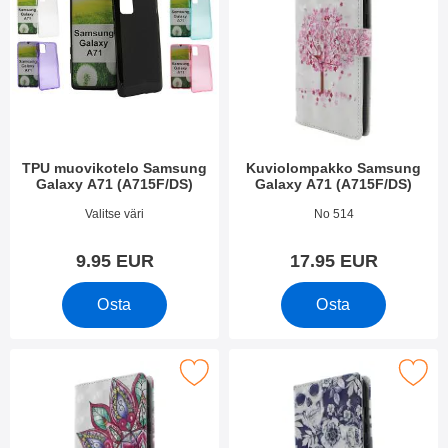
TPU muovikotelo Samsung
Kuviolompakko Samsung
Galaxy A71 (A715F/DS)
Galaxy A71 (A715F/DS)
Tuote.nro 34895
Tuote.nro 35322
Valitse väri
No 514
9.95 EUR
17.95 EUR
Osta
Osta
e kuviolompakko Samsung Galaxy A71 (A715F/DS) suosikiksi
Merkitse kuviolompakko Samsung Galax