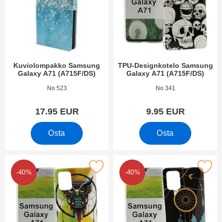
Kuviolompakko Samsung
TPU-Designkotelo Samsung
Galaxy A71 (A715F/DS)
Galaxy A71 (A715F/DS)
Tuote.nro 35313
Tuote.nro 34909
No 523
No 341
17.95 EUR
9.95 EUR
Osta
Osta
 tPU-Designkotelo Samsung Galaxy A71 (A715F/DS) suosikiksi
Merkitse tPU-Designkotelo Samsung Gal
-40%
-40%