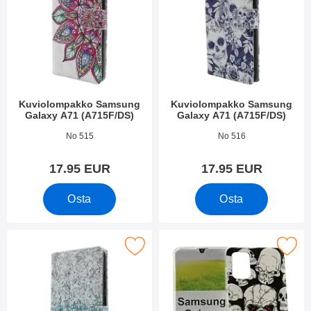
Kuviolompakko Samsung
Kuviolompakko Samsung
Galaxy A71 (A715F/DS)
Galaxy A71 (A715F/DS)
Tuote.nro 35321
Tuote.nro 35320
No 515
No 516
17.95 EUR
17.95 EUR
Osta
Osta
e kuviolompakko Samsung Galaxy A71 (A715F/DS) suosikiksi
Merkitse tPU-Designkotelo Samsung Gal