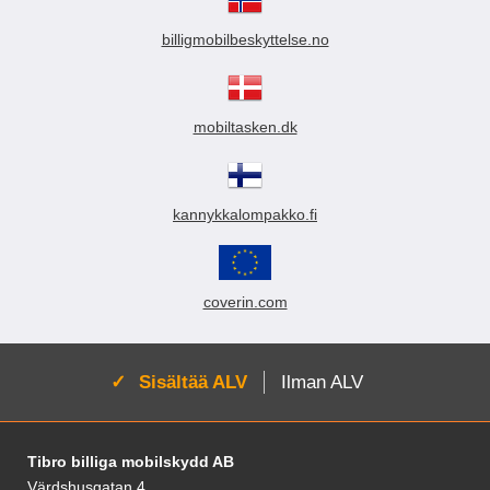
billigmobilbeskyttelse.no
mobiltasken.dk
kannykkalompakko.fi
coverin.com
Aktivoi:
Sisältää ALV
Ilman ALV
Alatunnisteen sisältö Sekalaista tietoa ja l
Tibro billiga mobilskydd AB
Värdshusgatan 4