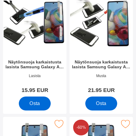
Näytönsuoja karkaistusta
Näytönsuoja karkaistusta
lasista Samsung Galaxy A71
lasista Samsung Galaxy A71
(A715F/DS)
(A715F/DS)
Tuote.nro 34859
Tuote.nro 35385
Lasista
Musta
15.95 EUR
21.95 EUR
Osta
Osta
tse näytönsuoja Samsung Galaxy A71 (A715F/DS) suosikiksi
Merkitse kuuden kappaleen näytönsuojakalvopakett 
-60%