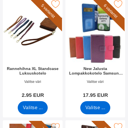
rkitse rannehihna XL Standcase Luksuskotelo suosikiksi
Merkitse new Jalusta Lompakkokotelo Samsun
5 variantit
6 variantit
Rannehihna XL Standcase
New Jalusta
Luksuskotelo
Lompakkokotelo Samsung
Galaxy A71 (A715F/DS)
Tuote.nro 50276
Tuote.nro 35386
Valitse väri
Valitse väri
2.95 EUR
17.95 EUR
Valitse ...
Valitse ...
erkitse rannehihna New Standcase Walletiin suosikiksi
Merkitse crazy Horse Lompakko Samsung G