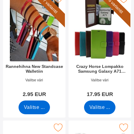
7 variantit
6 variantit
Rannehihna New Standcase
Crazy Horse Lompakko
Walletiin
Samsung Galaxy A71
(A715F/DS)
Tuote.nro 40789
Tuote.nro 34752
Valitse väri
Valitse väri
2.95 EUR
17.95 EUR
Valitse ...
Valitse ...
suoja karkaistusta lasista Samsung Galaxy A71 (A715F/DS) suo
Merkitse näytönsuoja karkaistusta lasista Sams