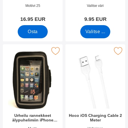
Tuote.nro 1966
Tuote.nro 4698
Motiivi 25
Valitse väri
16.95 EUR
9.95 EUR
Osta
Valitse ...
 urheilu rannekkeet älypuhelimiin iPhone 5/5s/SE/5c suosikiksi
Merkitse hoco iOS Charging Cab
Urheilu rannekkeet
Hoco iOS Charging Cable 2
älypuhelimiin iPhone
Meter
5/5s/SE/5c