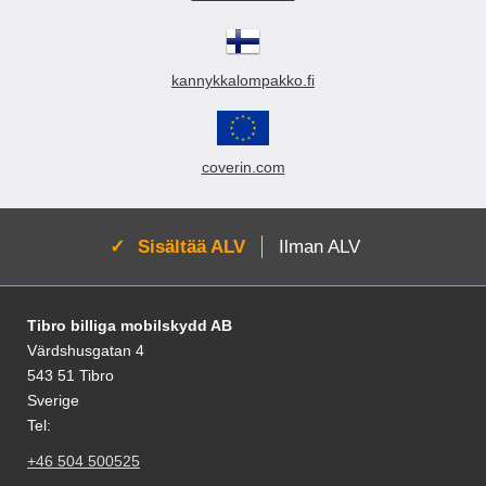
kannykkalompakko.fi
coverin.com
Aktivoi:
Sisältää ALV
Ilman ALV
Alatunnisteen sisältö Sekalaista tietoa ja l
Tibro billiga mobilskydd AB
Värdshusgatan 4
543 51 Tibro
Sverige
Tel:
+46 504 500525