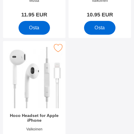
Tuote.nro 3390
Tuote.nro 10955
Musta
Valkoinen
11.95 EUR
10.95 EUR
Osta
Osta
Merkitse hoco Headset for Apple iPhone suosikiksi
Hoco Headset for Apple
iPhone
Tuote.nro 25210
Valkoinen