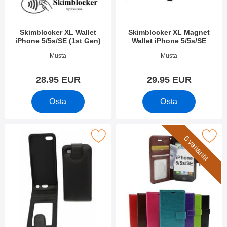
Skimblocker XL Wallet
Skimblocker XL Magnet
iPhone 5/5s/SE (1st Gen)
Wallet iPhone 5/5s/SE
Tuote.nro 39134
Tuote.nro 33100
Musta
Musta
28.95 EUR
29.95 EUR
Osta
Osta
Merkitse suosikiksi
Merkitse crazy Horse Lompakko iP
6 variantit