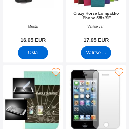
Crazy Horse Lompakko
iPhone 5/5s/SE
Tuote.nro 13526
Tuote.nro 14736
Musta
Valitse väri
16.95 EUR
17.95 EUR
Osta
Valitse ...
 näytönsuoja karkaistusta lasista iPhone 5/5s/SE/5c suosikiksi
Merkitse näytönsuoja iPhone 