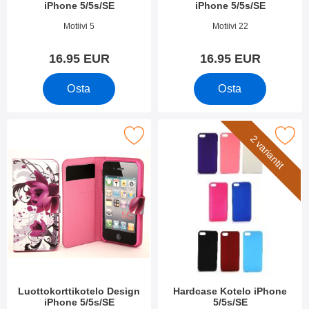
iPhone 5/5s/SE
iPhone 5/5s/SE
Tuote.nro 1964
Tuote.nro 1822
Motiivi 5
Motiivi 22
16.95 EUR
16.95 EUR
Osta
Osta
rkitse luottokorttikotelo Design iPhone 5/5s/SE suosikiksi
Merkitse hardcase Kotelo iPhon
2 variantit
Luottokorttikotelo Design
Hardcase Kotelo iPhone
iPhone 5/5s/SE
5/5s/SE