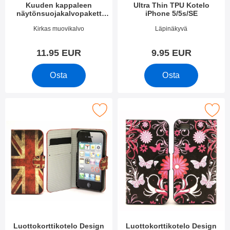
Kuuden kappaleen
Ultra Thin TPU Kotelo
näytönsuojakalvopakett
iPhone 5/5s/SE
iPhone 5/5s/SE
Tuote.nro 4332
Tuote.nro 12031
Kirkas muovikalvo
Läpinäkyvä
11.95 EUR
9.95 EUR
Osta
Osta
rkitse luottokorttikotelo Design iPhone 5/5s/SE suosikiksi
Merkitse luottokorttikotelo Design 
Luottokorttikotelo Design
Luottokorttikotelo Design