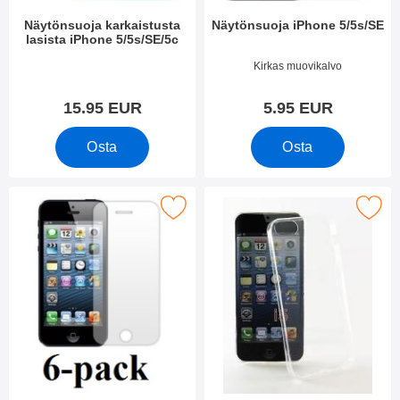
Näytönsuoja karkaistusta
Näytönsuoja iPhone 5/5s/SE
lasista iPhone 5/5s/SE/5c
Tuote.nro 8351
Tuote.nro 4168
Kirkas muovikalvo
15.95 EUR
5.95 EUR
Osta
Osta
uden kappaleen näytönsuojakalvopakett iPhone 5/5s/SE suosiki
Merkitse ultra Thin TPU Kotelo iP