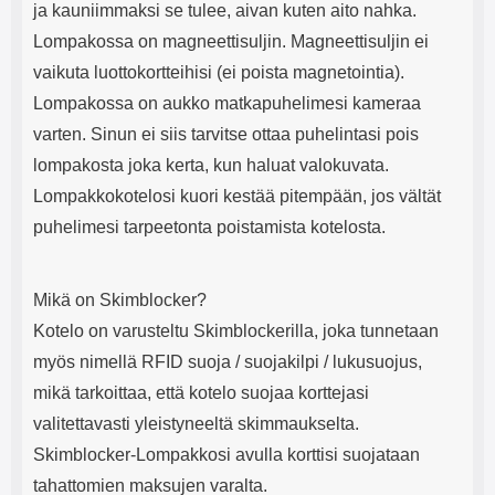
ja kauniimmaksi se tulee, aivan kuten aito nahka.
Lompakossa on magneettisuljin. Magneettisuljin ei
vaikuta luottokortteihisi (ei poista magnetointia).
Lompakossa on aukko matkapuhelimesi kameraa
varten. Sinun ei siis tarvitse ottaa puhelintasi pois
lompakosta joka kerta, kun haluat valokuvata.
Lompakkokotelosi kuori kestää pitempään, jos vältät
puhelimesi tarpeetonta poistamista kotelosta.
Mikä on Skimblocker?
Kotelo on varusteltu Skimblockerilla, joka tunnetaan
myös nimellä RFID suoja / suojakilpi / lukusuojus,
mikä tarkoittaa, että kotelo suojaa korttejasi
valitettavasti yleistyneeltä skimmaukselta.
Skimblocker-Lompakkosi avulla korttisi suojataan
tahattomien maksujen varalta.