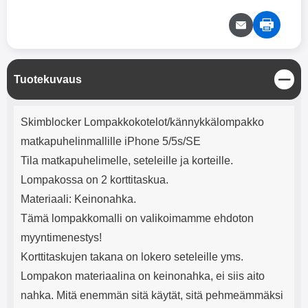
mha Kuunteluaika: noin 4 tuntia
Input: AC100-240V 50/60Hz 0.8A
Max Output: USB: DC5V/3.0A
(15W) 9V/2.0A (18W) 12V/1.5
(18W) Type-C: 5V/3A (PD15W)
9V/2.22A (PD20W)
12V/1.67A(PD20W) Total Effekt:
S
Tuotekuvaus
5V/3A Max Maximum output:
u
20.W Max Johdon pituus: 1 metri
l
Tuotekuvaus
Väri: Valkoinen
j
Skimblocker Lompakkokotelot/kännykkälompakko
e
matkapuhelinmallille iPhone 5/5s/SE
Tila matkapuhelimelle, seteleille ja korteille.
Lompakossa on 2 korttitaskua.
Materiaali: Keinonahka.
Tämä lompakkomalli on valikoimamme ehdoton
myyntimenestys!
Korttitaskujen takana on lokero seteleille yms.
Lompakon materiaalina on keinonahka, ei siis aito
nahka. Mitä enemmän sitä käytät, sitä pehmeämmäksi