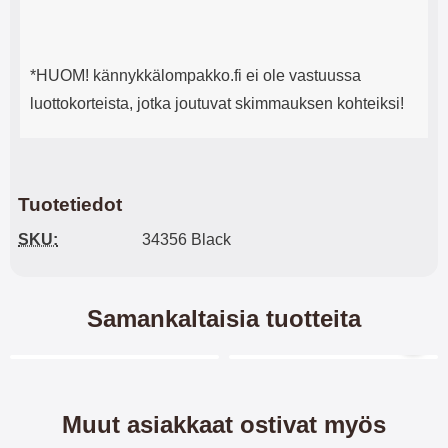
*HUOM! kännykkälompakko.fi ei ole vastuussa
luottokorteista, jotka joutuvat skimmauksen kohteiksi!
Tuotetiedot
SKU:
34356 Black
Samankaltaisia tuotteita
Merkitse blow productListContainer
Merkitse blow productL
6 variantit
Muut asiakkaat ostivat myös