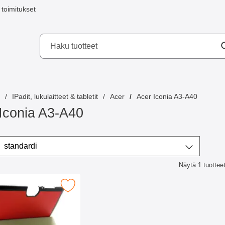
toimitukset
a mobilskydd AB
IPadit, lukulaitteet & tabletit
Acer
Acer Iconia A3-A40
Iconia A3-A40
ta/lajittele
Lajittele
standardi
Näytä
1
tuottee
lista
se suojakotelo Acer Iconia A3-A40 suosikiksi