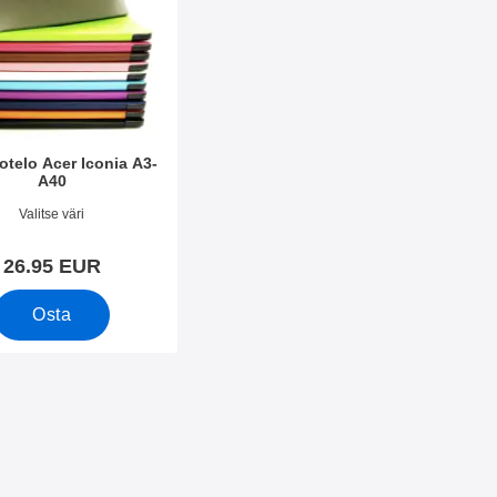
otelo Acer Iconia A3-
A40
o 20899
Valitse väri
26.95 EUR
Osta