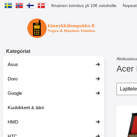
Ilmainen toimitus yli 10€ ostoksille
Nopeat 
Ostoskori laajennettu Tibro billig
Kategoriat
Aloitussivu
Asus
Acer 
Doro
S
i
Suoda
O
i
h
Google
r
i
r
t
y
Kuulokkeet & ääni
a
tuote
t
s
Merkit
u
u
HMD
o
o
t
d
t
a
HTC