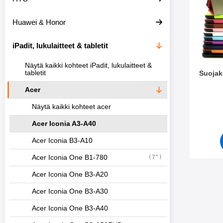
e
t
i
t
Huawei & Honor
s
i
i
m
i
e
iPadit, lukulaitteet & tabletit
n
t
Näytä kaikki kohteet iPadit, lukulaitteet &
tabletit
Suojak
Acer
Tuote.nr
Näytä kaikki kohteet acer
Acer Iconia A3-A40
Acer Iconia B3-A10
Acer Iconia One B1-780
(7")
Acer Iconia One B3-A20
Acer Iconia One B3-A30
Acer Iconia One B3-A40