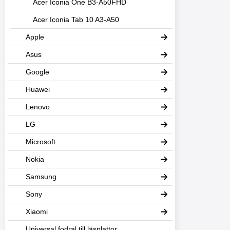
Acer Iconia One B3-A50FHD
Acer Iconia Tab 10 A3-A50
Apple
Asus
Google
Huawei
Lenovo
LG
Microsoft
Nokia
Samsung
Sony
Xiaomi
Universal fodral till läsplattor