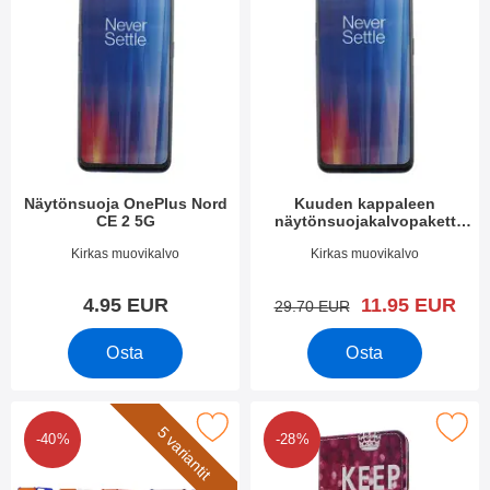
Näytönsuoja OnePlus Nord
Kuuden kappaleen
CE 2 5G
näytönsuojakalvopakett
OnePlus Nord CE 2 5G
Tuote.nro 43526
Tuote.nro 43525
Kirkas muovikalvo
Kirkas muovikalvo
uusi hinta
4.95 EUR
11.95 EUR
vanha hinta
29.70 EUR
Osta
Osta
rkitse hardcase Kotelo OnePlus Nord CE 2 5G suosikiksi
Merkitse kuviolompakko OnePlus 
5 variantit
-40%
-28%