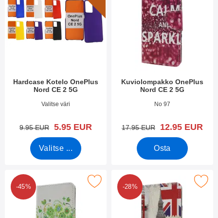
Hardcase Kotelo OnePlus
Kuviolompakko OnePlus
Nord CE 2 5G
Nord CE 2 5G
Tuote.nro 43612
Tuote.nro 43630
Valitse väri
No 97
uusi hinta
uusi hinta
5.95 EUR
12.95 EUR
vanha hinta
vanha hinta
9.95 EUR
17.95 EUR
Valitse ...
Osta
rkitse kuviolompakko OnePlus Nord CE 2 5G suosikiksi
Merkitse kuviolompakko OnePlus 
-45%
-28%