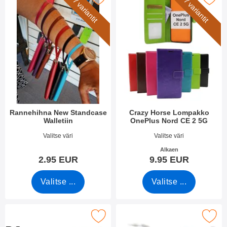
7 variantit
7 variantit
Rannehihna New Standcase
Crazy Horse Lompakko
Walletiin
OnePlus Nord CE 2 5G
Tuote.nro 40789
Tuote.nro 43527
Valitse väri
Valitse väri
Alkaen
2.95 EUR
9.95 EUR
Valitse ...
Valitse ...
äytönsuoja karkaistusta lasista OnePlus Nord CE 2 5G suosikik
Merkitse full Frame Karkaistusta Lasista 