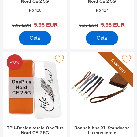
Nord CE 2 5G
Nord CE 2 5G
Tuote.nro 44093
Tuote.nro 44092
No 426
No 427
uusi hinta
uusi hinta
5.95 EUR
5.95 EUR
vanha hinta
vanha hinta
9.95 EUR
9.95 EUR
Osta
Osta
kitse tPU-Designkotelo OnePlus Nord CE 2 5G suosikiksi
Merkitse rannehihna XL Standcase 
5 variantit
-40%
TPU-Designkotelo OnePlus
Rannehihna XL Standcase
Nord CE 2 5G
Luksuskotelo