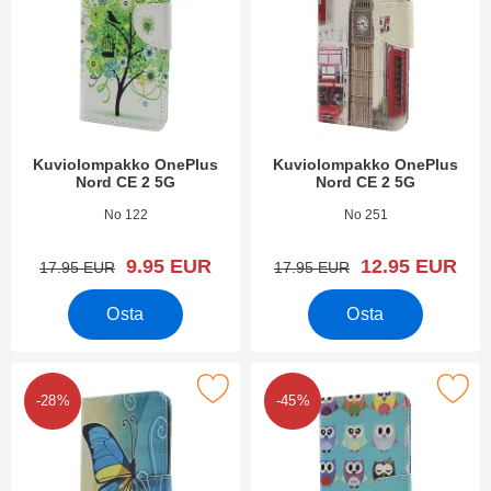
Kuviolompakko OnePlus
Kuviolompakko OnePlus
Nord CE 2 5G
Nord CE 2 5G
Tuote.nro 43629
Tuote.nro 43628
No 122
No 251
uusi hinta
uusi hinta
9.95 EUR
12.95 EUR
vanha hinta
vanha hinta
17.95 EUR
17.95 EUR
Osta
Osta
rkitse kuviolompakko OnePlus Nord CE 2 5G suosikiksi
Merkitse kuviolompakko OnePlus 
-28%
-45%