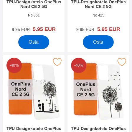
TPU-Designkotelo OnePlus
TPU-Designkotelo OnePlus
Nord CE 2 5G
Nord CE 2 5G
Tuote.nro 44095
Tuote.nro 44094
No 361
No 425
uusi hinta
uusi hinta
5.95 EUR
5.95 EUR
vanha hinta
vanha hinta
9.95 EUR
9.95 EUR
Osta
Osta
kitse tPU-Designkotelo OnePlus Nord CE 2 5G suosikiksi
Merkitse tPU-Designkotelo OnePlus
-40%
-40%
TPU-Designkotelo OnePlus
TPU-Designkotelo OnePlus