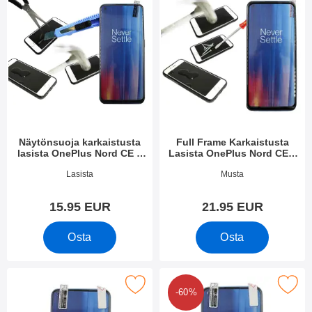
Näytönsuoja karkaistusta
Full Frame Karkaistusta
lasista OnePlus Nord CE 2
Lasista OnePlus Nord CE 2
5G
5G
Tuote.nro 43540
Tuote.nro 43613
Lasista
Musta
15.95 EUR
21.95 EUR
Osta
Osta
Merkitse näytönsuoja OnePlus Nord CE 2 5G suosikiksi
Merkitse kuuden kappaleen näytönsuojakalvopa
-60%