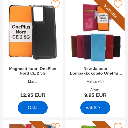
rkitse magneettikuori OnePlus Nord CE 2 5G suosikiksi
Merkitse new Jalusta Lompakkokotelo On
5 variantit
Magneettikuori OnePlus
New Jalusta
Nord CE 2 5G
Lompakkokotelo OnePlus
Nord CE 2 5G
Tuote.nro 43912
Tuote.nro 43534
Musta
Valitse väri
Alkaen
12.95 EUR
9.95 EUR
Osta
Valitse ...
erkitse rannehihna New Standcase Walletiin suosikiksi
Merkitse crazy Horse Lompakko OnePl