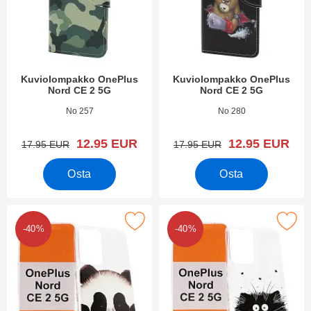
Kuviolompakko OnePlus
Kuviolompakko OnePlus
Nord CE 2 5G
Nord CE 2 5G
Tuote.nro 43624
Tuote.nro 43611
No 257
No 280
uusi hinta
uusi hinta
12.95 EUR
12.95 EUR
vanha hinta
vanha hinta
17.95 EUR
17.95 EUR
Osta
Osta
kitse tPU-Designkotelo OnePlus Nord CE 2 5G suosikiksi
Merkitse tPU-Designkotelo OnePlus
-40%
-40%