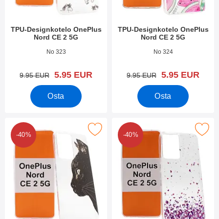
TPU-Designkotelo OnePlus
TPU-Designkotelo OnePlus
Nord CE 2 5G
Nord CE 2 5G
Tuote.nro 44101
Tuote.nro 44100
No 323
No 324
uusi hinta
uusi hinta
5.95 EUR
5.95 EUR
vanha hinta
vanha hinta
9.95 EUR
9.95 EUR
Osta
Osta
kitse tPU-Designkotelo OnePlus Nord CE 2 5G suosikiksi
Merkitse tPU-Designkotelo OnePlus
-40%
-40%