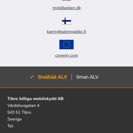
mobiltasken.dk
kannykkalompakko.fi
coverin.com
Aktivoi:
Sisältää ALV
Ilman ALV
Alatunnisteen sisältö Sekalaista tietoa ja l
Tibro billiga mobilskydd AB
Värdshusgatan 4
543 51 Tibro
Sverige
Tel: