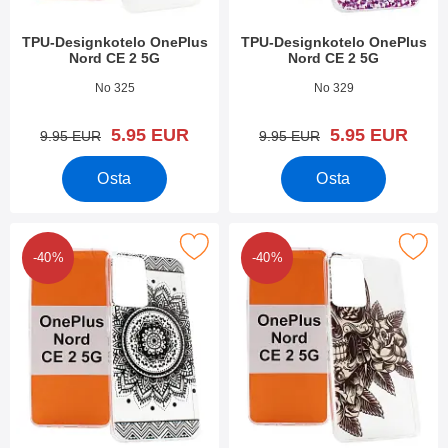
TPU-Designkotelo OnePlus
TPU-Designkotelo OnePlus
Nord CE 2 5G
Nord CE 2 5G
Tuote.nro 44099
Tuote.nro 44098
No 325
No 329
uusi hinta
uusi hinta
5.95 EUR
5.95 EUR
vanha hinta
vanha hinta
9.95 EUR
9.95 EUR
Osta
Osta
kitse tPU-Designkotelo OnePlus Nord CE 2 5G suosikiksi
Merkitse tPU-Designkotelo OnePlus
-40%
-40%