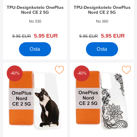
TPU-Designkotelo OnePlus
TPU-Designkotelo OnePlus
Nord CE 2 5G
Nord CE 2 5G
Tuote.nro 44097
Tuote.nro 44096
No 330
No 360
uusi hinta
uusi hinta
5.95 EUR
5.95 EUR
vanha hinta
vanha hinta
9.95 EUR
9.95 EUR
Osta
Osta
kitse tPU-Designkotelo OnePlus Nord CE 2 5G suosikiksi
Merkitse tPU-Designkotelo OnePlus
-40%
-40%