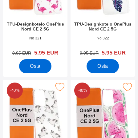
TPU-Designkotelo OnePlus
TPU-Designkotelo OnePlus
Nord CE 2 5G
Nord CE 2 5G
Tuote.nro 44103
Tuote.nro 44102
No 321
No 322
uusi hinta
uusi hinta
5.95 EUR
5.95 EUR
vanha hinta
vanha hinta
9.95 EUR
9.95 EUR
Osta
Osta
kitse tPU-Designkotelo OnePlus Nord CE 2 5G suosikiksi
Merkitse tPU-Designkotelo OnePlus
-40%
-40%