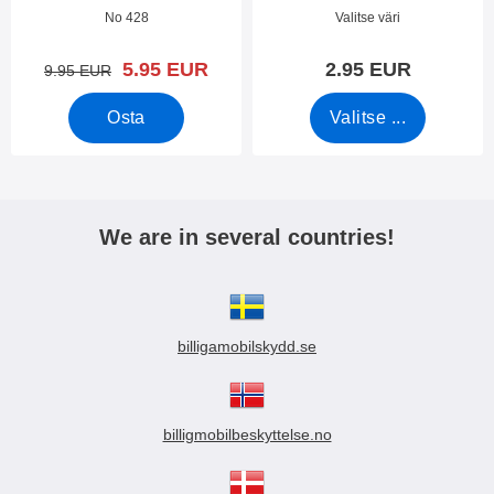
Tuote.nro 44025
Tuote.nro 50276
No 428
Valitse väri
uusi hinta
5.95 EUR
2.95 EUR
vanha hinta
9.95 EUR
Osta
Valitse ...
We are in several countries!
billigamobilskydd.se
billigmobilbeskyttelse.no