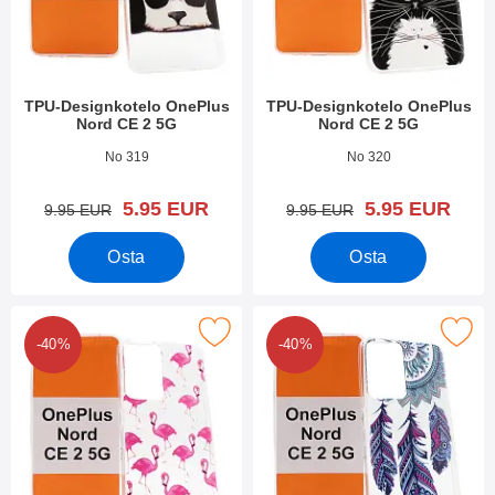
TPU-Designkotelo OnePlus
TPU-Designkotelo OnePlus
Nord CE 2 5G
Nord CE 2 5G
Tuote.nro 44105
Tuote.nro 44104
No 319
No 320
uusi hinta
uusi hinta
5.95 EUR
5.95 EUR
vanha hinta
vanha hinta
9.95 EUR
9.95 EUR
Osta
Osta
kitse tPU-Designkotelo OnePlus Nord CE 2 5G suosikiksi
Merkitse tPU-Designkotelo OnePlus
-40%
-40%