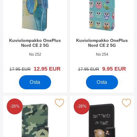
Kuviolompakko OnePlus
Kuviolompakko OnePlus
Nord CE 2 5G
Nord CE 2 5G
Tuote.nro 43627
Tuote.nro 43625
No 252
No 254
uusi hinta
uusi hinta
12.95 EUR
9.95 EUR
vanha hinta
vanha hinta
17.95 EUR
17.95 EUR
Osta
Osta
rkitse kuviolompakko OnePlus Nord CE 2 5G suosikiksi
Merkitse kuviolompakko OnePlus 
-28%
-28%