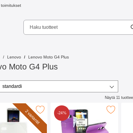
toimitukset
a mobilskydd AB
Lenovo
Lenovo Moto G4 Plus
vo Moto G4 Plus
ta/lajittele
Lajittele
standardi
Näytä
11
tuottee
lista
muovikotelo Lenovo Motorola Moto G4 / G4 Plus suosikiksi
Merkitse jalusta Lompakkokotelo Lenovo Motorola 
Merkitse n
2 variantit
-24%