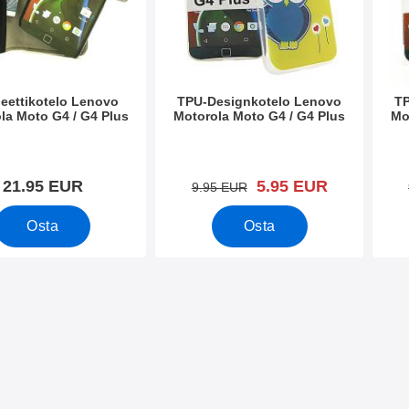
eettikotelo Lenovo
TPU-Designkotelo Lenovo
TP
la Moto G4 / G4 Plus
Motorola Moto G4 / G4 Plus
Mo
o 20306
Tuote.nro 20321
Tuote
uusi hinta
21.95 EUR
5.95 EUR
vanha hinta
9.95 EUR
Osta
Osta