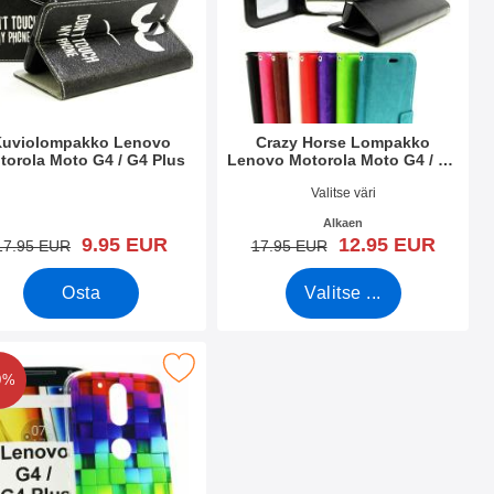
Kuviolompakko Lenovo
Crazy Horse Lompakko
torola Moto G4 / G4 Plus
Lenovo Motorola Moto G4 / G4
Plus
.nro 19522
Tuote.nro 19789
Valitse väri
Alkaen
uusi hinta
uusi hinta
9.95 EUR
12.95 EUR
vanha hinta
vanha hinta
17.95 EUR
17.95 EUR
Osta
Valitse ...
o G4 / G4 Plus suosikiksi
Designkotelo Lenovo Motorola Moto G4 / G4 Plus suosikiksi
0%