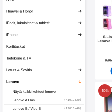
e
t
i
t
Huawei & Honor
s
i
i
m
i
e
iPadit, lukulaitteet & tabletit
n
t
iPhone
S-Li
Lenovo 
Korttitaskut
Tuote.nr
Tietokone & TV
9.9
Laturit & Sovitin
Lenovo
Merkitse hardcas
-50%
Näytä kaikki kohteet lenovo
Lenovo A Plus
(A1010a20)
Lenovo B / Vibe B
(A2016a40)