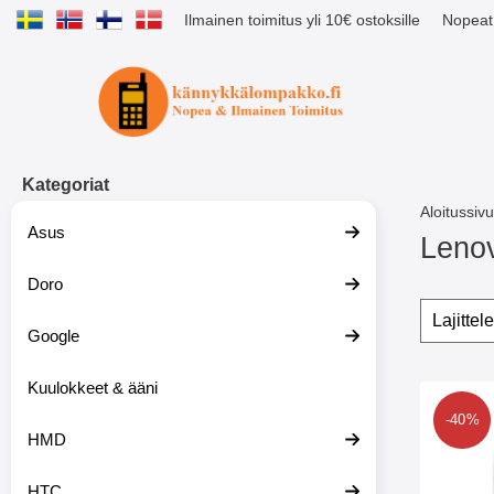
Ilmainen toimitus yli 10€ ostoksille
Nopeat 
Ostoskori laajennettu Tibro billig
Kategoriat
Aloitussivu
Asus
Leno
Doro
S
i
Suoda
O
i
h
Google
r
i
r
t
y
Kuulokkeet & ääni
a
tuote
t
s
Merkitse s-Line TPU-
-40%
u
u
HMD
o
o
t
d
t
a
HTC