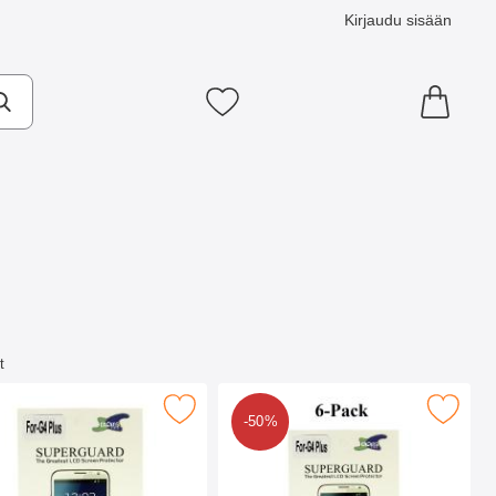
Kirjaudu sisään
Suosikkini
t
Moto G4 / G4 Plus suosikiksi
äytönsuoja Lenovo Motorola Moto G4 / G4 Plus suosikiksi
Merkitse kuuden kappaleen näytönsuojakalvopakett Leno
-50%