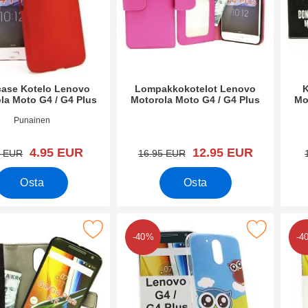
case Kotelo Lenovo
Lompakkokotelot Lenovo
la Moto G4 / G4 Plus
Motorola Moto G4 / G4 Plus
Mo
o 19014
Tuote.nro 19434
Tuote
Punainen
uusi hinta
uusi hinta
4.95 EUR
12.95 EUR
vanha hinta
vanha hinta
5 EUR
16.95 EUR
Osta
Osta
tikotelo Lenovo Motorola Moto G4 / G4 Plus suosikiksi
Merkitse tPU-Designkotelo Lenovo Motorola Mot
Merkitse tPU-
-40%
-4