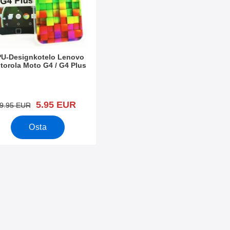
U-Designkotelo Lenovo
torola Moto G4 / G4 Plus
.nro 20461
uusi hinta
5.95 EUR
vanha hinta
9.95 EUR
Osta