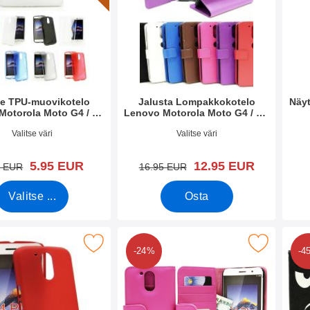
ne TPU-muovikotelo
Jalusta Lompakkokotelo
Näy
Motorola Moto G4 / G4
Lenovo Motorola Moto G4 / G4
Plus
Plus
o 18940
Tuote.nro 18942
Tuote
Valitse väri
Valitse väri
uusi hinta
uusi hinta
5.95 EUR
12.95 EUR
vanha hinta
vanha hinta
5 EUR
16.95 EUR
Valitse ...
Osta
e Kotelo Lenovo Motorola Moto G4 / G4 Plus suosikiksi
Merkitse lompakkokotelot Lenovo Motorola Moto
Merkitse kuv
-24%
-4