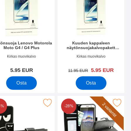
tönsuoja Lenovo Motorola
Kuuden kappaleen
Moto G4 / G4 Plus
näytönsuojakalvopakett
Lenovo Motorola Moto G4 / G4
.nro 18943
Tuote.nro 18944
Kirkas muovikalvo
Kirkas muovikalvo
Plus
uusi hinta
5.95 EUR
5.95 EUR
vanha hinta
11.95 EUR
Osta
Osta
 G4 / G4 Plus suosikiksi
iolompakko Lenovo Motorola Moto G4 / G4 Plus suosikiksi
Merkitse crazy Horse Lompakko Lenovo Motoro
2 variantit
5%
-28%