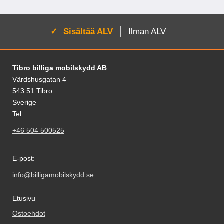
Aktivoi:
Sisältää ALV
Ilman ALV
Alatunnisteen sisältö Sekalaista tietoa ja l
Tibro billiga mobilskydd AB
Värdshusgatan 4
543 51 Tibro
Sverige
Tel:
+46 504 500525
E-post:
info@billigamobilskydd.se
Etusivu
Ostoehdot