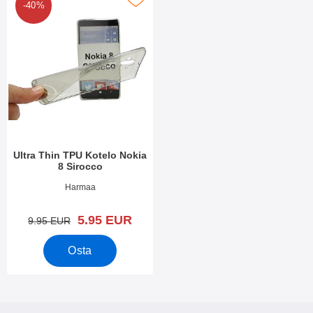
-40%
Ultra Thin TPU Kotelo Nokia
8 Sirocco
Tuote.nro 27071
Harmaa
uusi hinta
5.95 EUR
vanha hinta
9.95 EUR
Osta