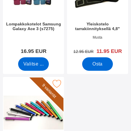
i
e
i
t
n
Lompakkokotelot Samsung
Yleiskotelo
Galaxy Ace 3 (s7275)
tarrakiinnityksellä 4,8"
Tuote.nro 2344
Tuote.nro 3388
Musta
uusi hinta
16.95 EUR
11.95 EUR
vanha hinta
12.95 EUR
Valitse ...
Osta
Merkitse billigamobilskydd.se Stylus suosikiksi
9 variantit