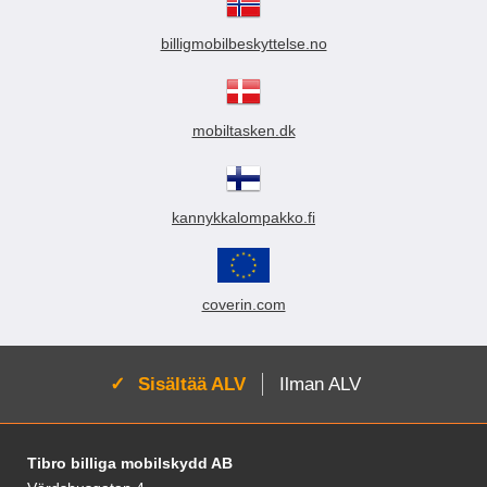
billigmobilbeskyttelse.no
mobiltasken.dk
kannykkalompakko.fi
coverin.com
Aktivoi:
Sisältää ALV
Ilman ALV
Alatunnisteen sisältö Sekalaista tietoa ja l
Tibro billiga mobilskydd AB