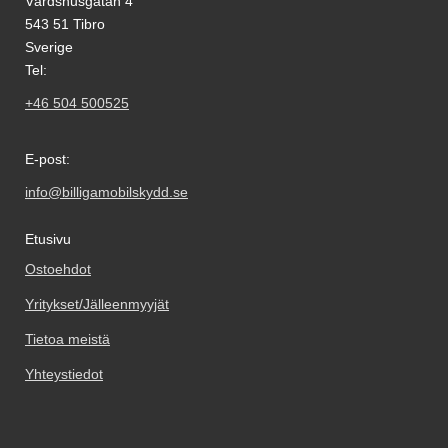
Värdshusgatan 4
543 51 Tibro
Sverige
Tel:
+46 504 500525
E-post:
info@billigamobilskydd.se
Etusivu
Ostoehdot
Yritykset/Jälleenmyyjät
Tietoa meistä
Yhteystiedot