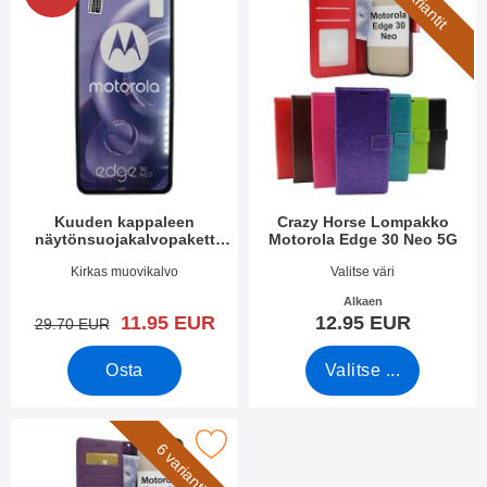
7 variantit
Kuuden kappaleen
Crazy Horse Lompakko
näytönsuojakalvopakett
Motorola Edge 30 Neo 5G
Motorola Edge 30 Neo 5G
Tuote.nro 45113
Tuote.nro 45110
Kirkas muovikalvo
Valitse väri
Alkaen
uusi hinta
11.95 EUR
12.95 EUR
vanha hinta
29.70 EUR
Osta
Valitse ...
new Jalusta Lompakkokotelo Motorola Edge 30 Neo 5G suosikik
6 variantit