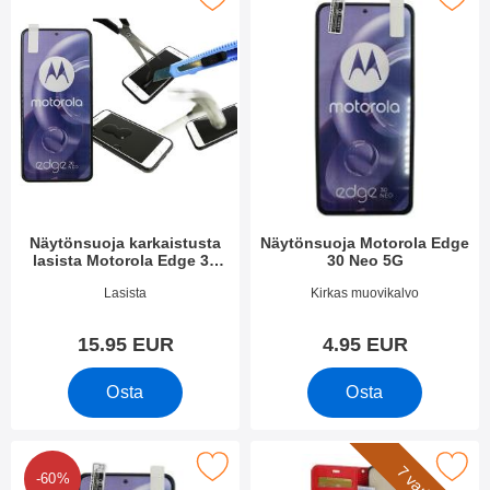
Näytönsuoja karkaistusta
Näytönsuoja Motorola Edge
lasista Motorola Edge 30
30 Neo 5G
Neo 5G
Tuote.nro 45199
Tuote.nro 45114
Lasista
Kirkas muovikalvo
15.95 EUR
4.95 EUR
Osta
Osta
kappaleen näytönsuojakalvopakett Motorola Edge 30 Neo 5G su
Merkitse crazy Horse Lompakko Motoro
-60%