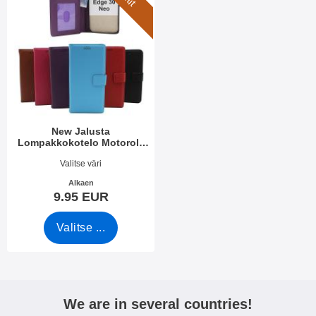
New Jalusta
Lompakkokotelo Motorola
Edge 30 Neo 5G
Tuote.nro 45106
Valitse väri
Alkaen
9.95 EUR
Valitse ...
We are in several countries!