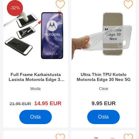
ll Frame Karkaistusta Lasista Motorola Edge 30 Neo 5G suosiki
Merkitse ultra Thin TPU Kotelo Motoro
-32%
Full Frame Karkaistusta
Ultra Thin TPU Kotelo
Lasista Motorola Edge 30
Motorola Edge 30 Neo 5G
Neo 5G
Tuote.nro 47412
Tuote.nro 45250
Musta
Clear
uusi hinta
14.95 EUR
9.95 EUR
vanha hinta
21.95 EUR
Osta
Osta
ytönsuoja karkaistusta lasista Motorola Edge 30 Neo 5G suosiki
Merkitse näytönsuoja Motorola Ed