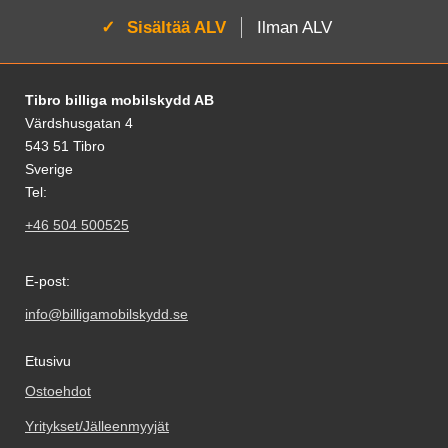
Aktivoi:
Sisältää ALV
Ilman ALV
Alatunnisteen sisältö Sekalaista tietoa ja l
Tibro billiga mobilskydd AB
Värdshusgatan 4
543 51 Tibro
Sverige
Tel:
+46 504 500525
E-post:
info@billigamobilskydd.se
Etusivu
Ostoehdot
Yritykset/Jälleenmyyjät