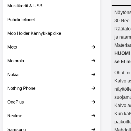
Bluetoot
Muistikortit & USB
kapasitee
Tuot
Näytöns
Puhelintelineet
30 Neo
Räätälö
Mob Holder Kännykkäpidike
ja naar
Materiaa
Moto
HUOM! 
Motorola
se EI m
Ohut mu
Nokia
Kalvo as
Nothing Phone
näyttöl
suojamuo
OnePlus
Kalvo a
Kun kal
Realme
paikoil
Samsung
Mahdolli