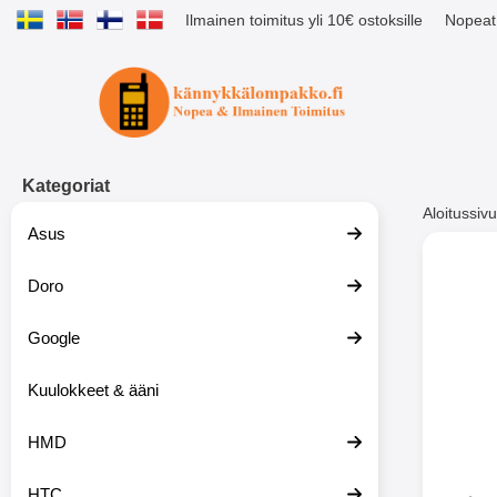
Ilmainen toimitus yli 10€ ostoksille
Nopeat 
Ostoskori laajennettu Tibro billig
Kategoriat
Aloitussivu
Asus
Muutk
Doro
Google
-51%
Kuulokkeet & ääni
HMD
HTC