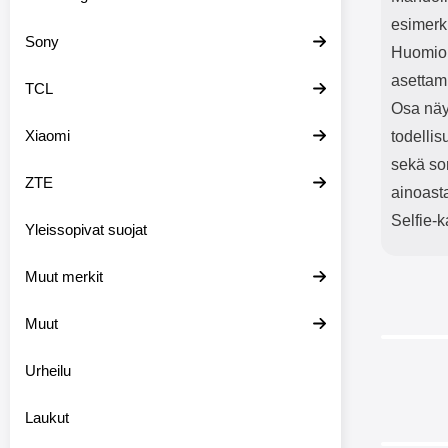
esimerki
Sony
Huomioi,
asettam
TCL
Osa näyt
Xiaomi
todellis
sekä sor
ZTE
ainoast
Selfie-k
Yleissopivat suojat
Muut merkit
Muut
Urheilu
Laukut