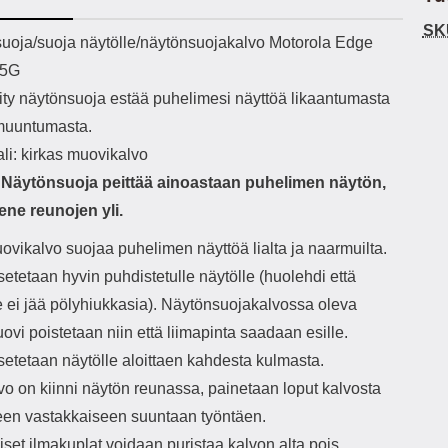
h-versio: 5.3 Akkukotelon
Lightning -johto tulee mukana. Tuote
u
SK
tti: 200 mha Kuunteluaika:
on CE-merkitty Input: AC100-240V
m
ekuvaus
uoja/suoja näytölle/näytönsuojakalvo Motorola Edge
noin 4 tuntia
50/60Hz 0.8A Max Output: USB:
Ko
 5G
DC5V/3.0A (15W) 9V/2.0A (18W)
Kote
12V/1.5 (18W) Type-C: 5V/3A
ti
ity näytönsuoja estää puhelimesi näyttöä likaantumasta
(PD15W) 9V/2.22A (PD20W)
aukk
muuntumasta.
12V/1.67A(PD20W) Total Effekt:
tarv
5V/3A Max Maximum output: 20.W
v
li: kirkas muovikalvo
Max Johdon pituus: 1 metri Väri:
lisäl
Näytönsuoja peittää ainoastaan puhelimen näytön,
Valkoinen
etu-
task
ene reunojen yli.
ta
vetok
ovikalvo suojaa puhelimen näyttöä lialta ja naarmuilta.
täm
etetaan hyvin puhdistetulle näytölle (huolehdi että
Ja m
sitä 
le ei jää pölyhiukkasia). Näytönsuojakalvossa oleva
on
vi poistetaan niin että liimapinta saadaan esille.
kiin
setetaan näytölle aloittaen kahdesta kulmasta.
vo on kiinni näytön reunassa, painetaan loput kalvosta
leen vastakkaiseen suuntaan työntäen.
set ilmakuplat voidaan puristaa kalvon alta pois