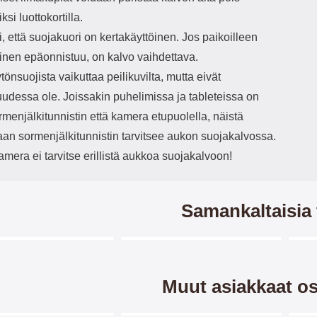
ksi luottokortilla.
 että suojakuori on kertakäyttöinen. Jos paikoilleen
inen epäonnistuu, on kalvo vaihdettava.
önsuojista vaikuttaa peilikuvilta, mutta eivät
uudessa ole. Joissakin puhelimissa ja tableteissa on
menjälkitunnistin että kamera etupuolella, näistä
aan sormenjälkitunnistin tarvitsee aukon suojakalvossa.
amera ei tarvitse erillistä aukkoa suojakalvoon!
Samankaltaisia 
Merkitse blow productListContainer
Merkitse blow productListCo
7 variantit
6 variantit
Muut asiakkaat os