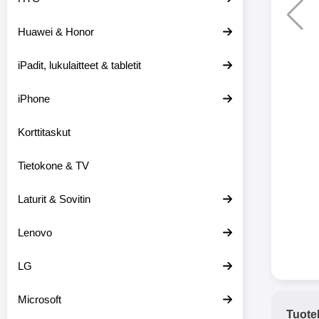
Huawei & Honor
Langat
iPadit, lukulaitteet & tabletit
XO-X33 Bl
iPhone
X33 ov
kuulo
36.9
Mukan
Korttitaskut
kuulokk
menetä 
Tietokone & TV
laturina k
käytössä
koteloon, 
Laturit & Sovitin
kuunne
Molempi
Lenovo
eriksee
varustet
voidaan k
LG
Bluetoot
hyvän
Microsoft
yhteyde
Tuote
joka kest