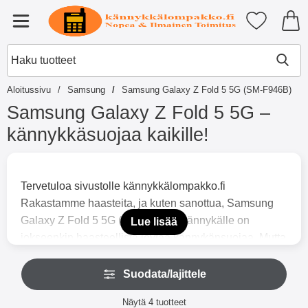
Ostoskori laajennettu Tibro billi
Suosikkini
Valikko
Aloitussivu
Samsung
Samsung Galaxy Z Fold 5 5G (SM-F946B)
Samsung Galaxy Z Fold 5 5G –
kännykkäsuojaa kaikille!
S
i
i
Tervetuloa sivustolle kännykkälompakko.fi
r
Rakastamme haasteita, ja kuten sanottua, Samsung
r
y
Galaxy Z Fold 5 5G (SM-F946B)-kännykälle on
Lue lisää
t
jokseenkin haasteellista löytää kännykänsuojaa. Mutta
u
teemme mitä pystymme, ja tällä sivulla voit nähdä, mitä
o
O
t
olemme keksineet suojataksemme uutta Fold-
Suodata/lajittele
h
t
i
kännykkääsi niin hyvin kuin mahdollista.
e
Suodata/lajittele
t
Näytä
4
tuotteet
Verkkokaupassamme kännykkälompakko.fi yritämme
i