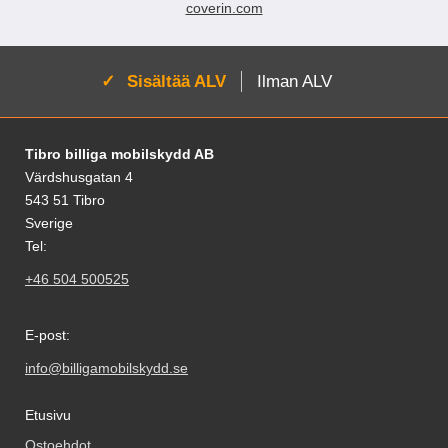
coverin.com
Aktivoi:
Sisältää ALV
Ilman ALV
Alatunnisteen sisältö Sekalaista tietoa ja l
Tibro billiga mobilskydd AB
Värdshusgatan 4
543 51 Tibro
Sverige
Tel:
+46 504 500525
E-post:
info@billigamobilskydd.se
Etusivu
Ostoehdot