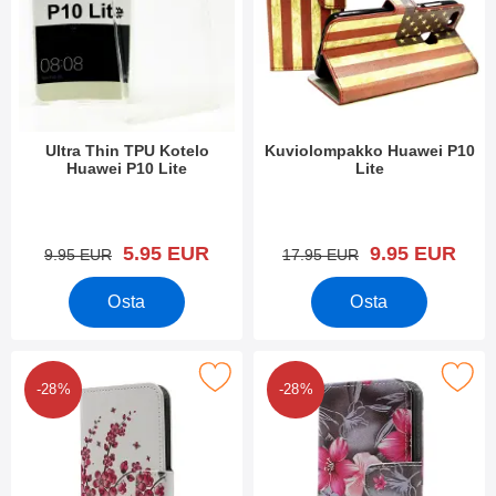
Ultra Thin TPU Kotelo
Kuviolompakko Huawei P10
Huawei P10 Lite
Lite
Tuote.nro 22742
Tuote.nro 22808
uusi hinta
uusi hinta
5.95 EUR
9.95 EUR
vanha hinta
vanha hinta
9.95 EUR
17.95 EUR
Osta
Osta
Merkitse kuviolompakko Huawei P10 Lite suosikiksi
Merkitse kuviolompakko Huawei
-28%
-28%