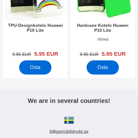
TPU-Designkotelo Huawei
Hardcase Kotelo Huawei
P10 Lite
P10 Lite
Tuote.nro 22811
Tuote.nro 22780
Vihreä
uusi hinta
uusi hinta
5.95 EUR
5.95 EUR
vanha hinta
vanha hinta
9.95 EUR
9.95 EUR
Osta
Osta
We are in several countries!
billigamobilskydd.se