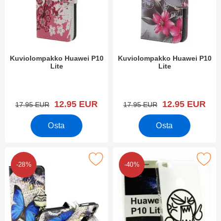
Kuviolompakko Huawei P10
Kuviolompakko Huawei P10
Lite
Lite
Tuote.nro 22806
Tuote.nro 22802
uusi hinta
uusi hinta
12.95 EUR
12.95 EUR
vanha hinta
vanha hinta
17.95 EUR
17.95 EUR
Osta
Osta
Merkitse kuviolompakko Huawei P10 Lite suosikiksi
Merkitse tPU-Designkotelo Huawe
-28%
-40%