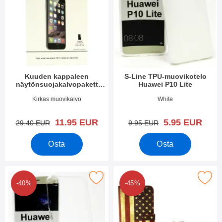
Kuuden kappaleen
S-Line TPU-muovikotelo
näytönsuojakalvopakett
Huawei P10 Lite
Huawei P10 Lite
Tuote.nro 22739
Tuote.nro 22772
Kirkas muovikalvo
White
uusi hinta
uusi hinta
11.95 EUR
5.95 EUR
vanha hinta
vanha hinta
29.40 EUR
9.95 EUR
Osta
Osta
rkitse ultra Thin TPU Kotelo Huawei P10 Lite suosikiksi
Merkitse kuviolompakko Huawei
-40%
-45%