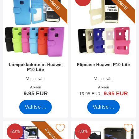
3 variantit
2 variantit
Lompakkokotelot Huawei
Flipcase Huawei P10 Lite
P10 Lite
Tuote.nro 23746
Tuote.nro 22736
Valitse väri
Valitse väri
Alkaen
Alkaen
uusi hinta
9.95 EUR
9.95 EUR
vanha hinta
16.95 EUR
Valitse ...
Valitse ...
rkitse crazy Horse Lompakko Huawei P10 Lite suosikiksi
Merkitse näytönsuoja karkaistusta lasis
4 variantit
-28%
-38%