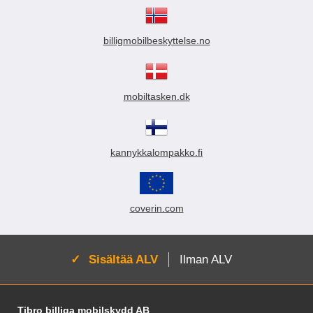
billigmobilbeskyttelse.no
mobiltasken.dk
kannykkalompakko.fi
coverin.com
Aktivoi:
Sisältää ALV
Ilman ALV
Alatunnisteen sisältö Sekalaista tietoa ja l
Tibro billiga mobilskydd AB