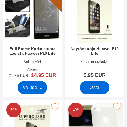
Full Frame Karkaistusta
Näytönsuoja Huawei P10
Lasista Huawei P10 Lite
Lite
Tuote.nro 22745
Tuote.nro 22740
Valitse väri
Kirkas muovikalvo
Alkaen
uusi hinta
14.95 EUR
5.95 EUR
vanha hinta
21.95 EUR
Valitse ...
Osta
den kappaleen näytönsuojakalvopakett Huawei P10 Lite suosik
Merkitse s-Line TPU-muovikotelo Hu
-59%
-40%