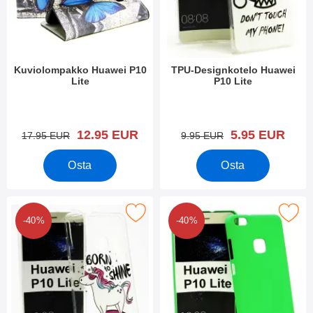
Kuviolompakko Huawei P10
TPU-Designkotelo Huawei
Lite
P10 Lite
Tuote.nro 22801
Tuote.nro 22816
uusi hinta
uusi hinta
12.95 EUR
5.95 EUR
vanha hinta
vanha hinta
17.95 EUR
9.95 EUR
Osta
Osta
Merkitse tPU-Designkotelo Huawei P10 Lite suosikiksi
Merkitse hardcase Kotelo Huawe
-40%
-40%