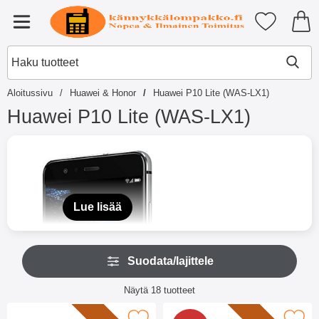
Ostoskori laajennettu Tibro billi
Suosikkini
Valikko
Aloitussivu
Huawei & Honor
Huawei P10 Lite (WAS-LX1)
Huawei P10 Lite (WAS-LX1)
S
i
i
r
r
y
Lue lisää
t
u
o
O
t
Suodata/lajittele
h
t
i
e
Suodata/lajittele
t
Näytä
18
tuotteet
i
a
tuotelista
s
s