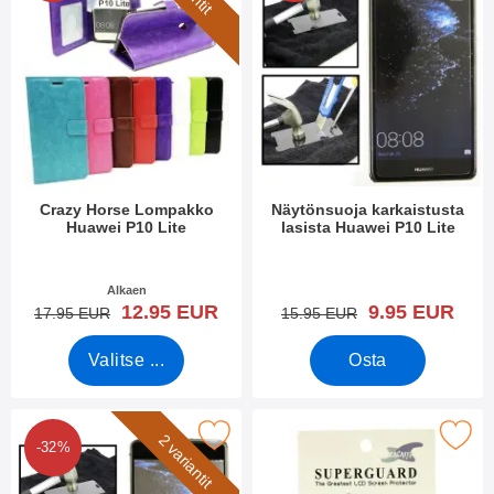
Crazy Horse Lompakko
Näytönsuoja karkaistusta
Huawei P10 Lite
lasista Huawei P10 Lite
Tuote.nro 22747
Tuote.nro 22744
Alkaen
uusi hinta
uusi hinta
12.95 EUR
9.95 EUR
vanha hinta
vanha hinta
17.95 EUR
15.95 EUR
Valitse ...
Osta
se full Frame Karkaistusta Lasista Huawei P10 Lite suosikiksi
Merkitse näytönsuoja Huawei 
2 variantit
-32%