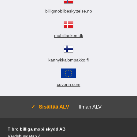
billigmobilbeskyttelse.no
mobiltasken.dk
kannykkalompakko.fi
coverin.com
Aktivoi:
Sisältää ALV
Ilman ALV
Alatunnisteen sisältö Sekalaista tietoa ja l
Tibro billiga mobilskydd AB
Värdshusgatan 4