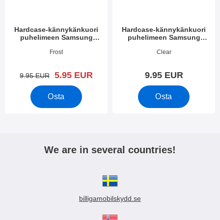
Hardcase-kännykänkuori
Hardcase-kännykänkuori
puhelimeen Samsung
puhelimeen Samsung
Galaxy Z Flip 4 5G (SM-
Galaxy Z Flip 4 5G (SM-
Tuote.nro 44610
Tuote.nro 44609
Frost
Clear
F721B)
F721B)
uusi hinta
5.95 EUR
9.95 EUR
vanha hinta
9.95 EUR
Osta
Osta
We are in several countries!
billigamobilskydd.se