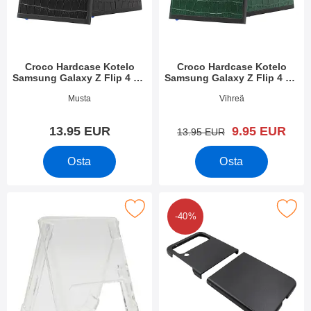
Croco Hardcase Kotelo
Croco Hardcase Kotelo
Samsung Galaxy Z Flip 4 5G
Samsung Galaxy Z Flip 4 5G
(SM-F721B)
(SM-F721B)
Tuote.nro 44614
Tuote.nro 44613
Musta
Vihreä
uusi hinta
13.95 EUR
9.95 EUR
vanha hinta
13.95 EUR
Osta
Osta
kuori puhelimeen Samsung Galaxy Z Flip 4 5G (SM-F721B) suos
Merkitse hardcase-kännykänkuori puhelimeen Samsung
-40%