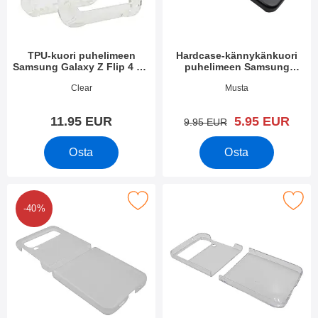
TPU-kuori puhelimeen
Hardcase-kännykänkuori
Samsung Galaxy Z Flip 4 5G
puhelimeen Samsung
(SM-F721B)
Galaxy Z Flip 4 5G (SM-
Tuote.nro 44612
Tuote.nro 44611
Clear
Musta
F721B)
uusi hinta
11.95 EUR
5.95 EUR
vanha hinta
9.95 EUR
Osta
Osta
nnykänkuori puhelimeen Samsung Galaxy Z Flip 4 5G (SM-F721
Merkitse hardcase-kännykänkuori puhelimeen Samsung
-40%