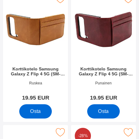
Korttikotelo Samsung
Korttikotelo Samsung
Galaxy Z Flip 4 5G (SM-
Galaxy Z Flip 4 5G (SM-
F721B)
F721B)
Tuote.nro 44628
Tuote.nro 44627
Ruskea
Punainen
19.95 EUR
19.95 EUR
Osta
Osta
korttikotelo Samsung Galaxy Z Flip 4 5G (SM-F721B) suosikiks
Merkitse korttikotelo Samsung Galaxy Z F
-28%