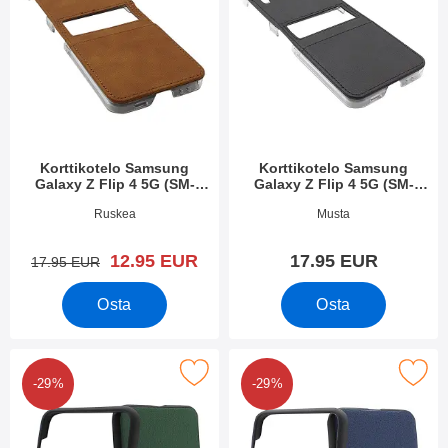
Korttikotelo Samsung
Korttikotelo Samsung
Galaxy Z Flip 4 5G (SM-
Galaxy Z Flip 4 5G (SM-
F721B)
F721B)
Tuote.nro 44622
Tuote.nro 44621
Ruskea
Musta
uusi hinta
12.95 EUR
17.95 EUR
vanha hinta
17.95 EUR
Osta
Osta
nnykänkuori puhelimeen Samsung Galaxy Z Flip 4 5G (SM-F721
Merkitse hardcase-kännykänkuori puhelimeen Samsung
-29%
-29%