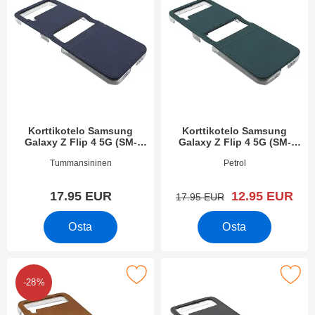
Korttikotelo Samsung
Korttikotelo Samsung
Galaxy Z Flip 4 5G (SM-
Galaxy Z Flip 4 5G (SM-
F721B)
F721B)
Tuote.nro 44624
Tuote.nro 44623
Tummansininen
Petrol
uusi hinta
17.95 EUR
12.95 EUR
vanha hinta
17.95 EUR
Osta
Osta
korttikotelo Samsung Galaxy Z Flip 4 5G (SM-F721B) suosikiks
Merkitse korttikotelo Samsung Galaxy Z F
-28%