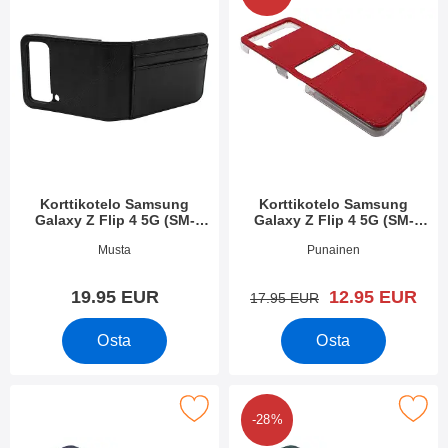
Korttikotelo Samsung
Korttikotelo Samsung
Galaxy Z Flip 4 5G (SM-
Galaxy Z Flip 4 5G (SM-
F721B)
F721B)
Tuote.nro 44626
Tuote.nro 44625
Musta
Punainen
uusi hinta
19.95 EUR
12.95 EUR
vanha hinta
17.95 EUR
Osta
Osta
korttikotelo Samsung Galaxy Z Flip 4 5G (SM-F721B) suosikiks
Merkitse korttikotelo Samsung Galaxy Z F
-28%