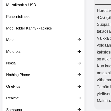
Bluetoot
Muistikortit & USB
kapasitee
Tuot
Hardcas
Puhelintelineet
4 5G (
Suojaa 
Mob Holder Kännykkäpidike
takaosan
Vaikka 
Moto
voidaan
Motorola
kaksiosa
se auki 
Nokia
Kun kuor
antaa s
Nothing Phone
vähemmä
OnePlus
Tämän k
ylellise
Realme
Materia
Samsung