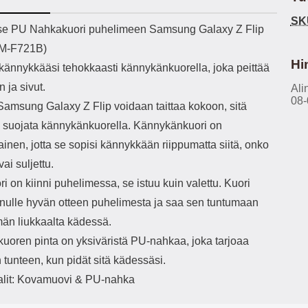
h-versio: 5.3 Akkukotelon
Lightning -johto tulee mukana. Tuote
SK
tti: 200 mha Kuunteluaika:
on CE-merkitty Input: AC100-240V
käy
ekuvaus
e PU Nahkakuori puhelimeen Samsung Galaxy Z Flip
noin 4 tuntia
50/60Hz 0.8A Max Output: USB:
vahi
SM-F721B)
DC5V/3.0A (15W) 9V/2.0A (18W)
au
12V/1.5 (18W) Type-C: 5V/3A
il
Hi
kännykkääsi tehokkaasti kännykänkuorella, joka peittää
(PD15W) 9V/2.22A (PD20W)
sis
 ja sivut.
12V/1.67A(PD20W) Total Effekt:
Ali
paik
08-
5V/3A Max Maximum output: 20.W
kla
Samsung Galaxy Z Flip voidaan taittaa kokoon, sitä
Max Johdon pituus: 1 metri Väri:
s
 suojata kännykänkuorella. Kännykänkuori on
Valkoinen
väreissä Materiaali
Yks
inen, jotta se sopisi kännykkään riippumatta siitä, onko
Kot
vai suljettu.
o
mat
i on kiinni puhelimessa, se istuu kuin valettu. Kuori
ko
inulle hyvän otteen puhelimesta ja saa sen tuntumaan
hei
n liukkaalta kädessä.
uoren pinta on yksiväristä PU-nahkaa, joka tarjoaa
k
As
n tunteen, kun pidät sitä kädessäsi.
alit: Kovamuovi & PU-nahka
lo
ajat