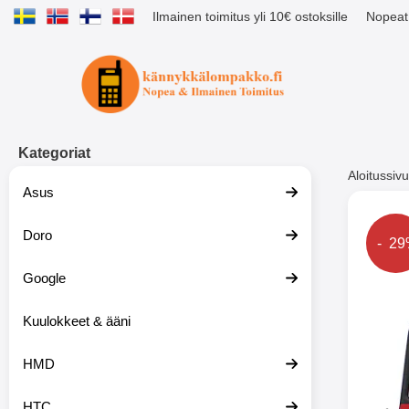
Ilmainen toimitus yli 10€ ostoksille
Nopeat 
Ostoskori laajennettu Tibro billig
Kategoriat
Aloitussivu
Asus
Muutk
M
Doro
Hinta
- 2
Google
-51%
Kuulokkeet & ääni
HMD
HTC