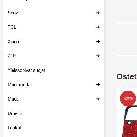
Sony
TCL
Xiaomi
ZTE
Yleissopivat suojat
Ostet
Muut merkit
Merkitse croco Hardcas
Korttiko
Muut
-29%
Fli
Korttik
Urheilu
Galaxy
Suojaa
Laukut
kännyk
Hard
puhelim
takaosan ja sivu