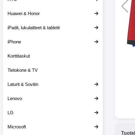
Huawei & Honor
Langat
iPadit, lukulaitteet & tabletit
XO-X33 Bl
iPhone
X33 ov
kuulo
36.9
Mukan
Korttitaskut
kuulokk
menetä 
Tietokone & TV
laturina k
käytössä
koteloon, 
Laturit & Sovitin
kuunne
Molempi
Lenovo
eriksee
varustet
voidaan k
LG
Bluetoot
hyvän
Microsoft
yhteyde
Tuote
joka kest