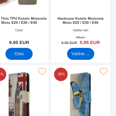
a Thin TPU Kotelo Motorola
Hardcase Kotelo Motorola
Moto E20 / E30 / E40
Moto E20 / E30 / E40
.nro 42613
Tuote.nro 42670
Clear
Valitse väri
Alkaen
uusi hinta
9.95 EUR
5.95 EUR
vanha hinta
9.95 EUR
Osta
Valitse ...
 E30 / E40 suosikiksi
kuviolompakko Motorola Moto E20 / E30 / E40 suosikiksi
Merkitse kuviolompakko Motorola Moto E
8%
-28%