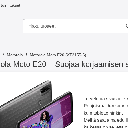
toimitukset
a mobilskydd AB
Motorola
Motorola Moto E20 (XT2155-6)
ola Moto E20 – Suojaa korjaamisen s
Tervetuloa sivustolle
Pohjoismaiden suurimmi
kuin tabletteihinkin.
Meiltä saat aina edull
kaikessa on se, että 