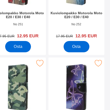
olompakko Motorola Moto
Kuviolompakko Motorola Moto
E20 / E30 / E40
E20 / E30 / E40
.nro 42608
Tuote.nro 42607
No 251
No 252
uusi hinta
uusi hinta
12.95 EUR
12.95 EUR
vanha hinta
vanha hinta
7.95 EUR
17.95 EUR
Osta
Osta
 E30 / E40 suosikiksi
kuviolompakko Motorola Moto E20 / E30 / E40 suosikiksi
Merkitse kuviolompakko Motorola Moto E