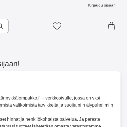
Kirjaudu sisään
Suosikkini
ijaan!
 kännykkälompakko.fi – verkkosivulle, jossa on yksi
sta valikoimista tarvikkeita ja suojia niin älypuhelimiin
iset hinnat ja henkilökohtaista palvelua. Ja parasta
ostamasi tuotteet lähetetään omasta varastostamme