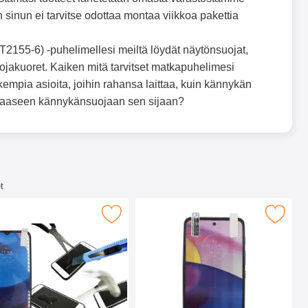
n sinun ei tarvitse odottaa montaa viikkoa pakettia
2155-6) -puhelimellesi meiltä löydät näytönsuojat,
ojakuoret. Kaiken mitä tarvitset matkapuhelimesi
empia asioita, joihin rahansa laittaa, kuin kännykän
okkaaseen kännykänsuojaan sen sijaan?
t
letiin suosikiksi
tönsuoja karkaistusta lasista Motorola Moto E20 suosikiksi
Merkitse näytönsuoja Motorola Moto E2