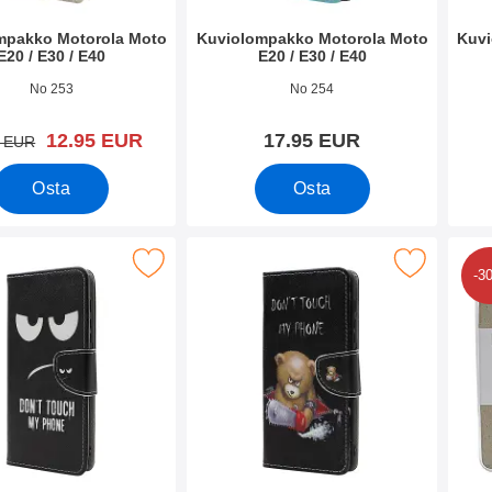
mpakko Motorola Moto
Kuviolompakko Motorola Moto
Kuvi
E20 / E30 / E40
E20 / E30 / E40
o 42606
Tuote.nro 42605
Tuote
No 253
No 254
uusi hinta
12.95 EUR
17.95 EUR
vanha hinta
5 EUR
Osta
Osta
olompakko Motorola Moto E20 / E30 / E40 suosikiksi
Merkitse kuviolompakko Motorola Moto E20 /
Merkitse tP
-3