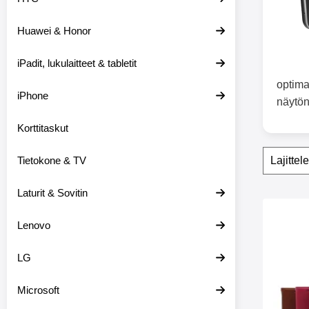
e
i
Huawei & Honor
s
i
i
iPadit, lukulaitteet & tabletit
n
optima
iPhone
näytön
Korttitaskut
Suoda
O
Tietokone & TV
h
i
t
Laturit & Sovitin
a
tuote
s
Merkitse new Jalusta
Lenovo
u
o
d
LG
a
t
t
Microsoft
i