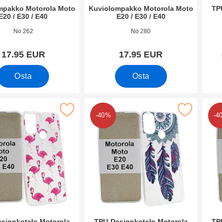
mpakko Motorola Moto
Kuviolompakko Motorola Moto
TP
E20 / E30 / E40
E20 / E30 / E40
o 42602
Tuote.nro 42571
Tuote
No 262
No 280
17.95 EUR
17.95 EUR
Osta
Osta
esignkotelo Motorola Moto E20 / E30 / E40 suosikiksi
Merkitse tPU-Designkotelo Motorola Moto E20
Merkitse tP
-40%
-4
signkotelo Motorola
TPU-Designkotelo Motorola
TP