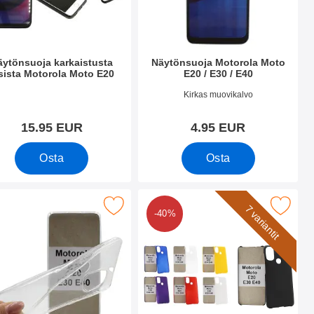
äytönsuoja karkaistusta
Näytönsuoja Motorola Moto
sista Motorola Moto E20
E20 / E30 / E40
.nro 44186
Tuote.nro 42393
Kirkas muovikalvo
15.95 EUR
4.95 EUR
Osta
Osta
ksi
/ E30 / E40 suosikiksi
a Thin TPU Kotelo Motorola Moto E20 / E30 / E40 suosikiksi
Merkitse hardcase Kotelo Motorola Moto 
7 variantit
-40%