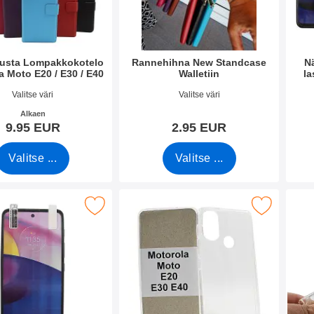
lusta Lompakkokotelo
Rannehihna New Standcase
N
a Moto E20 / E30 / E40
Walletiin
la
o 42671
Tuote.nro 40789
Tuote
Valitse väri
Valitse väri
Alkaen
9.95 EUR
2.95 EUR
Valitse ...
Valitse ...
näytönsuojakalvopakett Motorola Moto E20 / E30 / E40 suosiki
Merkitse tPU-suojakuoret Motorola Moto E20 
Merkitse ultr