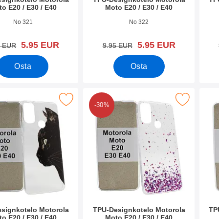
o E20 / E30 / E40
Moto E20 / E30 / E40
o 42563
Tuote.nro 42562
Tuote
No 321
No 322
uusi hinta
uusi hinta
5.95 EUR
5.95 EUR
vanha hinta
vanha hinta
5 EUR
9.95 EUR
Osta
Osta
esignkotelo Motorola Moto E20 / E30 / E40 suosikiksi
Merkitse tPU-Designkotelo Motorola Moto E20
Merkitse tP
-30%
signkotelo Motorola
TPU-Designkotelo Motorola
TP
o E20 / E30 / E40
Moto E20 / E30 / E40