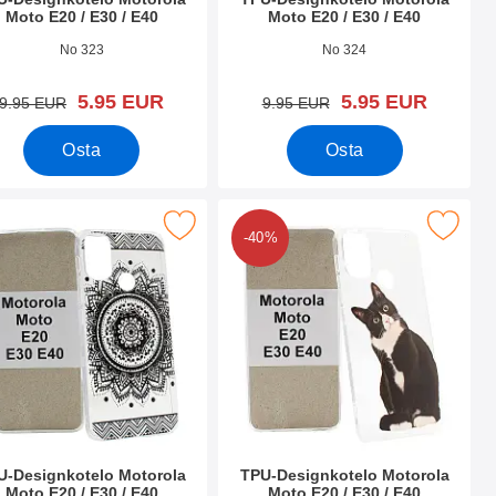
Moto E20 / E30 / E40
Moto E20 / E30 / E40
.nro 42561
Tuote.nro 42559
No 323
No 324
uusi hinta
uusi hinta
5.95 EUR
5.95 EUR
vanha hinta
vanha hinta
9.95 EUR
9.95 EUR
Osta
Osta
 / E30 / E40 suosikiksi
U-Designkotelo Motorola Moto E20 / E30 / E40 suosikiksi
Merkitse tPU-Designkotelo Motorola Moto
-40%
U-Designkotelo Motorola
TPU-Designkotelo Motorola
Moto E20 / E30 / E40
Moto E20 / E30 / E40