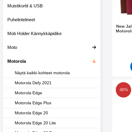
m
Muistikortit & USB
e
t
Puhelintelineet
New Ja
Motorol
Mob Holder Kännykkäpidike
Tuote.nr
Moto
Motorola
Näytä kaikki kohteet motorola
Motorola Defy 2021
Merkitse kuuden kappaleen 
-60%
Motorola Edge
Motorola Edge Plus
Motorola Edge 20
Motorola Edge 20 Lite