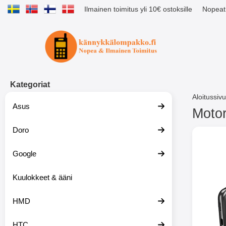
Ilmainen toimitus yli 10€ ostoksille
Nopeat 
Ostoskori laajennettu Tibro billig
Kategoriat
Aloitussivu
Asus
Motor
Doro
S
i
i
Google
r
r
y
Kuulokkeet & ääni
t
u
HMD
o
t
t
HTC