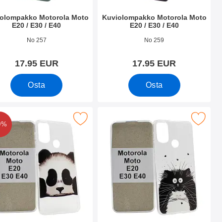
olompakko Motorola Moto
Kuviolompakko Motorola Moto
E20 / E30 / E40
E20 / E30 / E40
.nro 42604
Tuote.nro 42603
No 257
No 259
17.95 EUR
17.95 EUR
Osta
Osta
 E30 / E40 suosikiksi
U-Designkotelo Motorola Moto E20 / E30 / E40 suosikiksi
Merkitse tPU-Designkotelo Motorola Moto
0%