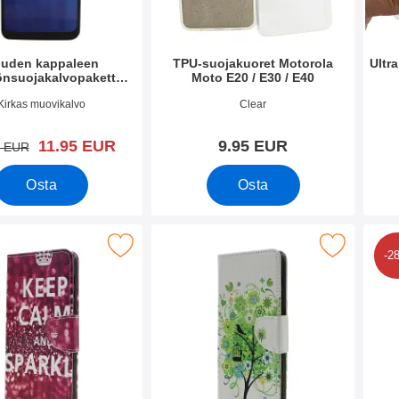
uden kappaleen
TPU-suojakuoret Motorola
Ultr
önsuojakalvopakett
Moto E20 / E30 / E40
a Moto E20 / E30 / E40
o 42392
Tuote.nro 42669
Tuote
Kirkas muovikalvo
Clear
uusi hinta
11.95 EUR
9.95 EUR
vanha hinta
0 EUR
Osta
Osta
olompakko Motorola Moto E20 / E30 / E40 suosikiksi
Merkitse kuviolompakko Motorola Moto E20 /
Merkitse 
-2