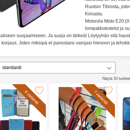
Ruotsin Tibrosta, jote
Kiinasta.
Motorola Moto E20 (XT
lompakkokotelot ja su
aliseen suojaamiseen. Ja suoja on tärkeä! Löytyyhän sitä hausk
 korjaus. Joten miksipä et panostaisi varojasi hienoon ja teh
ta/lajittele
Lajittele
standardi
Näytä
33
tuottee
lista
 Lompakkokotelo Motorola Moto E20 / E30 / E40 suosikiksi
Merkitse rannehihna New Standcase Wal
Merkitse näy
6 variantit
7 variantit