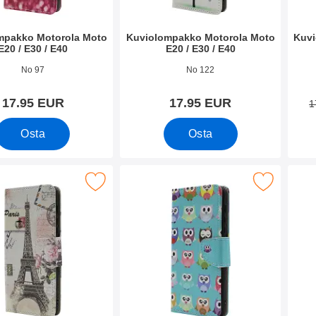
mpakko Motorola Moto
Kuviolompakko Motorola Moto
Kuvi
E20 / E30 / E40
E20 / E30 / E40
o 42610
Tuote.nro 42609
Tuote
No 97
No 122
17.95 EUR
17.95 EUR
1
Osta
Osta
olompakko Motorola Moto E20 / E30 / E40 suosikiksi
Merkitse kuviolompakko Motorola Moto E20 /
Merkitse 