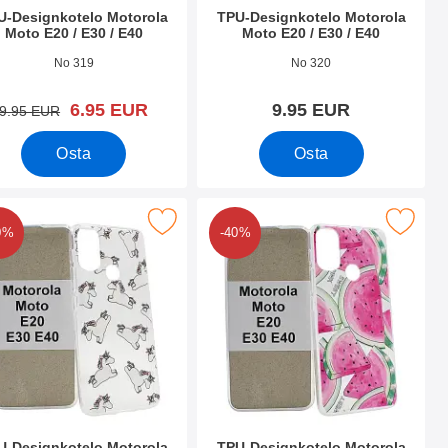
U-Designkotelo Motorola
TPU-Designkotelo Motorola
Moto E20 / E30 / E40
Moto E20 / E30 / E40
.nro 42565
Tuote.nro 42564
No 319
No 320
uusi hinta
6.95 EUR
9.95 EUR
vanha hinta
9.95 EUR
Osta
Osta
 / E30 / E40 suosikiksi
U-Designkotelo Motorola Moto E20 / E30 / E40 suosikiksi
Merkitse tPU-Designkotelo Motorola Moto
0%
-40%
U-Designkotelo Motorola
TPU-Designkotelo Motorola