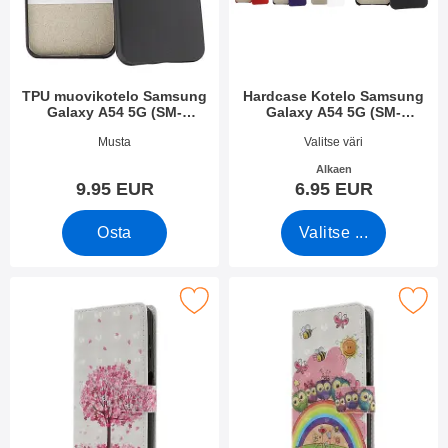
TPU muovikotelo Samsung
Hardcase Kotelo Samsung
Galaxy A54 5G (SM-
Galaxy A54 5G (SM-
A546B/DS)
A546B/DS)
Tuote.nro 47984
Tuote.nro 47982
Musta
Valitse väri
Alkaen
9.95 EUR
6.95 EUR
Osta
Valitse ...
kitse kuviolompakko Samsung Galaxy A54 5G suosikiksi
Merkitse kuviolompakko Samsung G