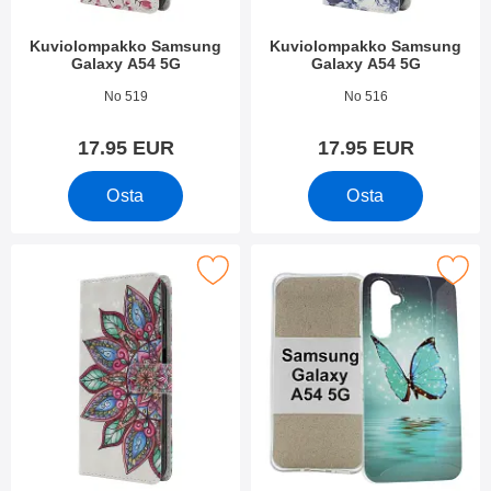
Kuviolompakko Samsung
Kuviolompakko Samsung
Galaxy A54 5G
Galaxy A54 5G
Tuote.nro 48311
Tuote.nro 48313
No 519
No 516
17.95 EUR
17.95 EUR
Osta
Osta
kitse kuviolompakko Samsung Galaxy A54 5G suosikiksi
Merkitse tPU-Designkotelo Samsung