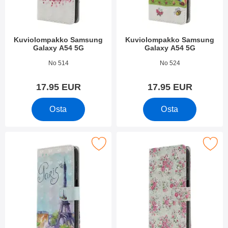
Kuviolompakko Samsung
Kuviolompakko Samsung
Galaxy A54 5G
Galaxy A54 5G
Tuote.nro 48315
Tuote.nro 48307
No 514
No 524
17.95 EUR
17.95 EUR
Osta
Osta
kitse kuviolompakko Samsung Galaxy A54 5G suosikiksi
Merkitse kuviolompakko Samsung G