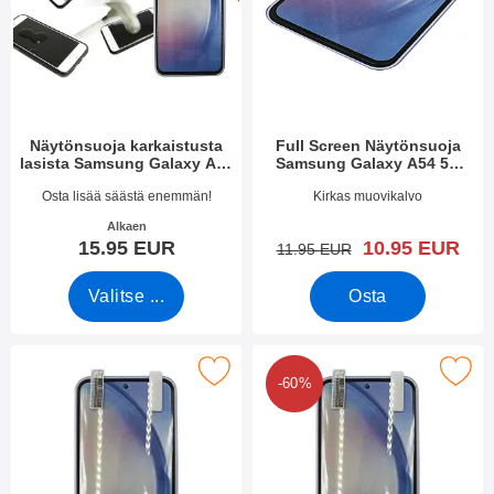
Näytönsuoja karkaistusta
Full Screen Näytönsuoja
lasista Samsung Galaxy A54
Samsung Galaxy A54 5G
5G
(SM-A546B/DS)
Tuote.nro 47996
Tuote.nro 49733
Osta lisää säästä enemmän!
Kirkas muovikalvo
Alkaen
uusi hinta
15.95 EUR
10.95 EUR
vanha hinta
11.95 EUR
Valitse ...
Osta
erkitse näytönsuoja Samsung Galaxy A54 5G suosikiksi
Merkitse kuuden kappaleen näytönsuojakalvopak
-60%