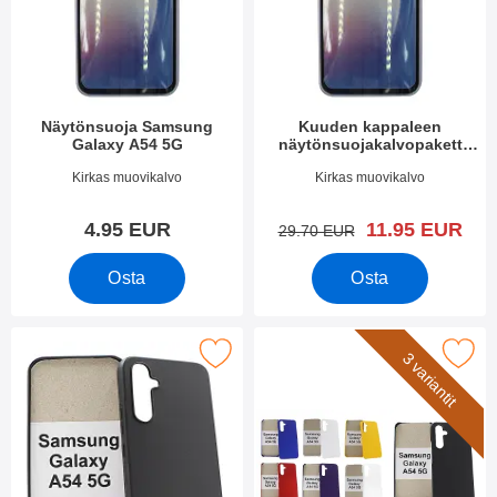
Näytönsuoja Samsung
Kuuden kappaleen
Galaxy A54 5G
näytönsuojakalvopakett
Samsung Galaxy A54 5G
Tuote.nro 47987
Tuote.nro 47986
Kirkas muovikalvo
Kirkas muovikalvo
uusi hinta
4.95 EUR
11.95 EUR
vanha hinta
29.70 EUR
Osta
Osta
U muovikotelo Samsung Galaxy A54 5G (SM-A546B/DS) suosiki
Merkitse hardcase Kotelo Samsung Galaxy 
3 variantit