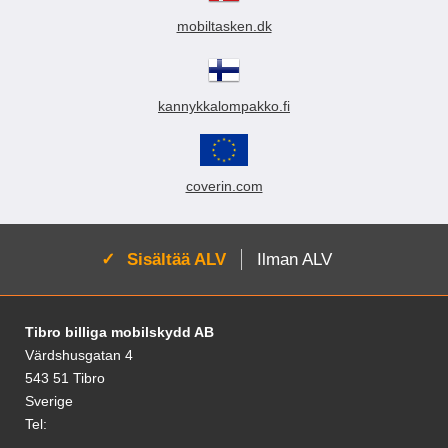
mobiltasken.dk
kannykkalompakko.fi
coverin.com
Aktivoi:
Sisältää ALV
Ilman ALV
Alatunnisteen sisältö Sekalaista tietoa ja l
Tibro billiga mobilskydd AB
Värdshusgatan 4
543 51 Tibro
Sverige
Tel: