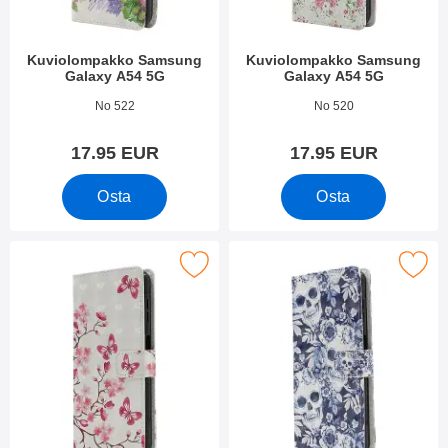
Kuviolompakko Samsung
Kuviolompakko Samsung
Galaxy A54 5G
Galaxy A54 5G
Tuote.nro 48309
Tuote.nro 48310
No 522
No 520
17.95 EUR
17.95 EUR
Osta
Osta
kitse kuviolompakko Samsung Galaxy A54 5G suosikiksi
Merkitse kuviolompakko Samsung G