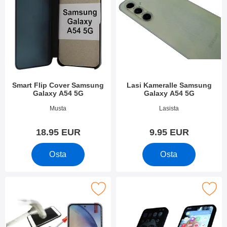
Smart Flip Cover Samsung
Lasi Kameralle Samsung
Galaxy A54 5G
Galaxy A54 5G
Tuote.nro 52813
Tuote.nro 47985
Musta
Lasista
18.95 EUR
9.95 EUR
Osta
Osta
ull Frame Karkaistusta Lasista Samsung Galaxy A54 5G suosikik
Merkitse privacy karkaistu lasi näytönsuoja