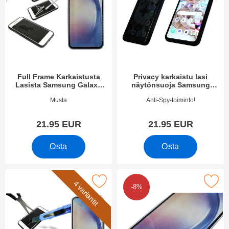
Full Frame Karkaistusta
Privacy karkaistu lasi
Lasista Samsung Galaxy
näytönsuoja Samsung
A54 5G
Galaxy A54 5G
Tuote.nro 47995
Tuote.nro 50389
Musta
Anti-Spy-toiminto!
21.95 EUR
21.95 EUR
Osta
Osta
ytönsuoja karkaistusta lasista Samsung Galaxy A54 5G suosiki
Merkitse full Screen Näytönsuoja Samsung Gal
4 variantit
-8%