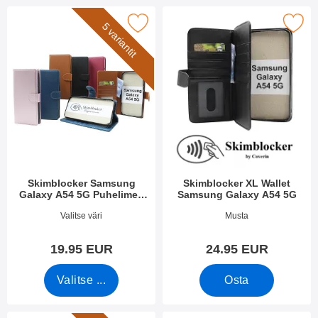
a
tuotelista
s
s
kimblocker Samsung Galaxy A54 5G Puhelimen Kuoret suosikik
i
Merkitse skimblocker XL Wallet Samsu
5 variantit
u
i
o
n
d
a
t
t
i
m
e
t
Skimblocker Samsung
Skimblocker XL Wallet
Galaxy A54 5G Puhelimen
Samsung Galaxy A54 5G
Kuoret
Tuote.nro 51127
Tuote.nro 48131
Valitse väri
Musta
19.95 EUR
24.95 EUR
Valitse ...
Osta