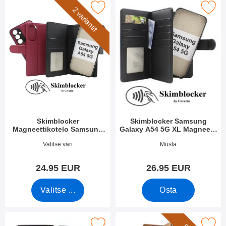
skimblocker Magneettikotelo Samsung Galaxy A54 5G suosikiks
Merki
2 variantit
Skimblocker
Skimblocker Samsung
Magneettikotelo Samsung
Galaxy A54 5G XL Magneetti
Galaxy A54 5G
Puhelimen Kuoret
Tuote.nro 48135
Tuote.nro 51255
Valitse väri
Musta
24.95 EUR
26.95 EUR
Valitse ...
Osta
rkitse magneettikuori Samsung Galaxy A54 5G suosikiksi
Merkitse xL Standcase Luksuskotelo puhelime