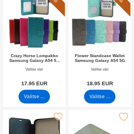
Crazy Horse Lompakko
Flower Standcase Wallet
Samsung Galaxy A54 5G
Samsung Galaxy A54 5G
(SM-A546B/DS)
Tuote.nro 47988
Tuote.nro 47997
Valitse väri
Valitse väri
17.95 EUR
18.95 EUR
Valitse ...
Valitse ...
kitse smart Flip Cover Samsung Galaxy A54 5G suosikiksi
Merkitse lasi Kameralle Samsung G