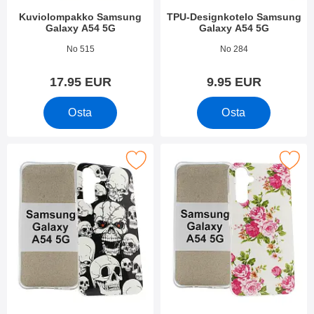
Kuviolompakko Samsung
TPU-Designkotelo Samsung
Galaxy A54 5G
Galaxy A54 5G
Tuote.nro 48314
Tuote.nro 47971
No 515
No 284
17.95 EUR
9.95 EUR
Osta
Osta
itse tPU-Designkotelo Samsung Galaxy A54 5G suosikiksi
Merkitse tPU-Designkotelo Samsung