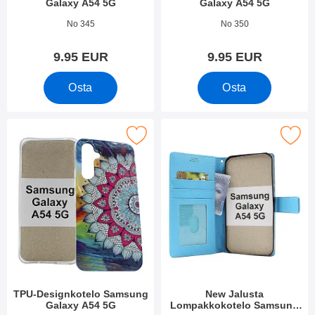
Galaxy A54 5G
Galaxy A54 5G
Tuote.nro 47968
Tuote.nro 47967
No 345
No 350
9.95 EUR
9.95 EUR
Osta
Osta
itse tPU-Designkotelo Samsung Galaxy A54 5G suosikiksi
Merkitse new Jalusta Lompakkokotelo Sa
TPU-Designkotelo Samsung
New Jalusta
Galaxy A54 5G
Lompakkokotelo Samsung