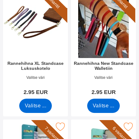
5 variantit
7 variantit
Rannehihna XL Standcase
Rannehihna New Standcase
Luksuskotelo
Walletiin
Tuote.nro 50276
Tuote.nro 40789
Valitse väri
Valitse väri
2.95 EUR
2.95 EUR
Valitse ...
Valitse ...
y Horse Lompakko Samsung Galaxy A54 5G (SM-A546B/DS) suos
Merkitse flower Standcase Wallet Sams
7 variantit
6 variantit