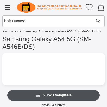
Ostoskori laajennettu Tibro billi
Suosikkini
Valikko
Aloitussivu
Samsung
Samsung Galaxy A54 5G (SM-A546B/DS)
Samsung Galaxy A54 5G (SM-
A546B/DS)
S
i
i
r
r
y
t
u
o
O
t
Suodata/lajittele
h
t
i
e
Suodata/lajittele
t
Näytä
34
tuotteet
i