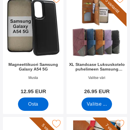
5 variantit
Magneettikuori Samsung
XL Standcase Luksuskotelo
Galaxy A54 5G
puhelimeen Samsung
Galaxy A54 5G
Tuote.nro 48122
Tuote.nro 48017
Musta
Valitse väri
12.95 EUR
26.95 EUR
Osta
Valitse ...
rkitse rannehihna XL Standcase Luksuskotelo suosikiksi
Merkitse rannehihna New Standcas