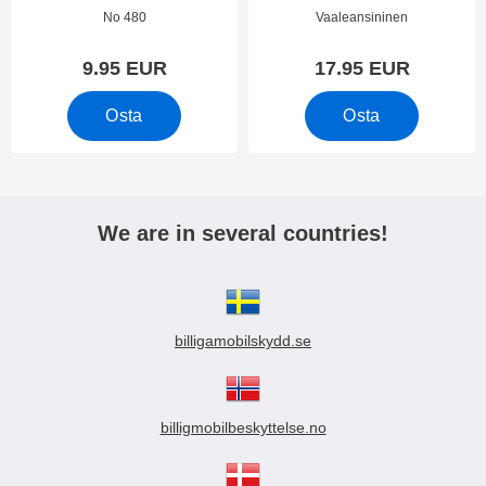
Galaxy A54 5G
Tuote.nro 47966
Tuote.nro 48015
No 480
Vaaleansininen
9.95 EUR
17.95 EUR
Osta
Osta
We are in several countries!
billigamobilskydd.se
billigmobilbeskyttelse.no