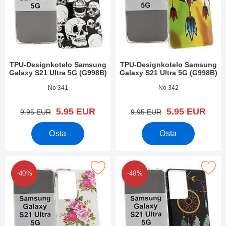
TPU-Designkotelo Samsung
TPU-Designkotelo Samsung
Galaxy S21 Ultra 5G (G998B)
Galaxy S21 Ultra 5G (G998B)
Tuote.nro 39416
Tuote.nro 39415
No 341
No 342
uusi hinta
uusi hinta
5.95 EUR
5.95 EUR
vanha hinta
vanha hinta
9.95 EUR
9.95 EUR
Osta
Osta
PU-Designkotelo Samsung Galaxy S21 Ultra 5G (G998B) suosiki
Merkitse tPU-Designkotelo Samsung Galaxy
-40%
-40%