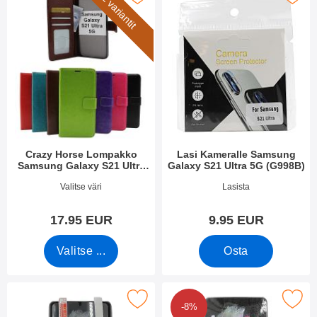
2 variantit
Crazy Horse Lompakko
Lasi Kameralle Samsung
Samsung Galaxy S21 Ultra
Galaxy S21 Ultra 5G (G998B)
5G (G998B)
Tuote.nro 39430
Tuote.nro 42067
Valitse väri
Lasista
17.95 EUR
9.95 EUR
Valitse ...
Osta
 näytönsuoja Samsung Galaxy S21 Ultra 5G (G998B) suosikiksi
Merkitse full Screen Näytönsuoja Samsung Gal
-8%