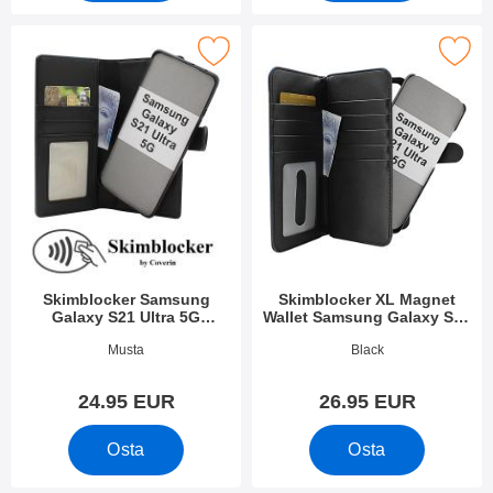
ker Samsung Galaxy S21 Ultra 5G Magneetti Puhelimen Kuoret 
Merkitse skimblocker XL Magnet Wallet Samsung G
Skimblocker Samsung
Skimblocker XL Magnet
Galaxy S21 Ultra 5G
Wallet Samsung Galaxy S21
Magneetti Puhelimen Kuoret
Ultra 5G (G998B)
Tuote.nro 39302
Tuote.nro 39325
Musta
Black
24.95 EUR
26.95 EUR
Osta
Osta