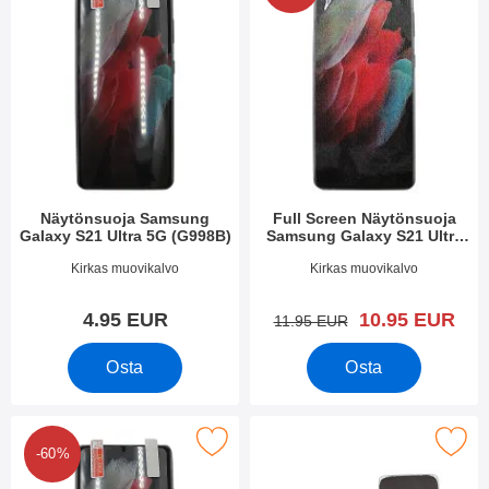
Näytönsuoja Samsung
Full Screen Näytönsuoja
Galaxy S21 Ultra 5G (G998B)
Samsung Galaxy S21 Ultra
5G (G998B)
Tuote.nro 39420
Tuote.nro 42674
Kirkas muovikalvo
Kirkas muovikalvo
uusi hinta
4.95 EUR
10.95 EUR
vanha hinta
11.95 EUR
Osta
Osta
een näytönsuojakalvopakett Samsung Galaxy S21 Ultra 5G (G99
Merkitse ultra Thin TPU Kotelo Samsung Gala
-60%