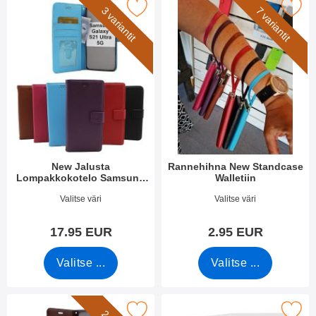
usta Lompakkokotelo Samsung Galaxy S21 Ultra 5G (G998B) su
Merkitse rannehihna New Standcas
3 variantit
7 variantit
New Jalusta
Rannehihna New Standcase
Lompakkokotelo Samsung
Walletiin
Galaxy S21 Ultra 5G (G998B)
Tuote.nro 39495
Tuote.nro 40789
Valitse väri
Valitse väri
17.95 EUR
2.95 EUR
Valitse ...
Valitse ...
y Horse Lompakko Samsung Galaxy S21 Ultra 5G (G998B) suosi
Merkitse lasi Kameralle Samsung Galaxy S