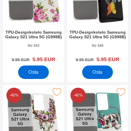
TPU-Designkotelo Samsung
TPU-Designkotelo Samsung
Galaxy S21 Ultra 5G (G998B)
Galaxy S21 Ultra 5G (G998B)
Tuote.nro 39414
Tuote.nro 39412
No 343
No 346
uusi hinta
uusi hinta
5.95 EUR
5.95 EUR
vanha hinta
vanha hinta
9.95 EUR
9.95 EUR
Osta
Osta
PU-Designkotelo Samsung Galaxy S21 Ultra 5G (G998B) suosiki
Merkitse tPU-Designkotelo Samsung Galaxy
-40%
-40%