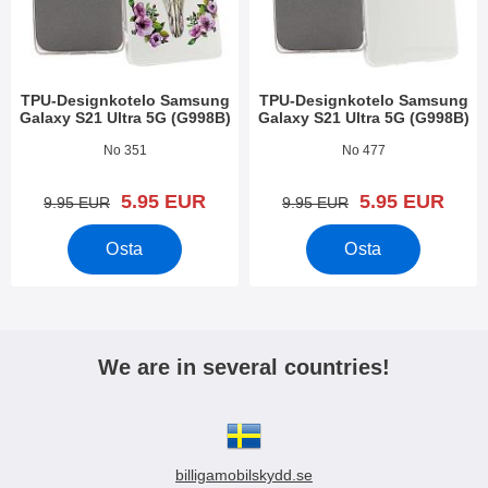
TPU-Designkotelo Samsung
TPU-Designkotelo Samsung
Galaxy S21 Ultra 5G (G998B)
Galaxy S21 Ultra 5G (G998B)
Tuote.nro 39410
Tuote.nro 39409
No 351
No 477
uusi hinta
uusi hinta
5.95 EUR
5.95 EUR
vanha hinta
vanha hinta
9.95 EUR
9.95 EUR
Osta
Osta
We are in several countries!
billigamobilskydd.se