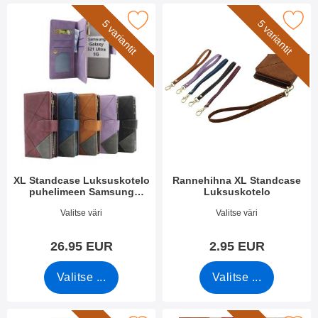
Luksuskotelo puhelimeen Samsung Galaxy S21 Ultra 5G (SM-G9
Merkitse rannehihna XL Standcase 
5 variantit
5 variantit
XL Standcase Luksuskotelo
Rannehihna XL Standcase
puhelimeen Samsung
Luksuskotelo
Galaxy S21 Ultra 5G (SM-
Tuote.nro 48764
Tuote.nro 50276
Valitse väri
Valitse väri
G998B)
26.95 EUR
2.95 EUR
Valitse ...
Valitse ...