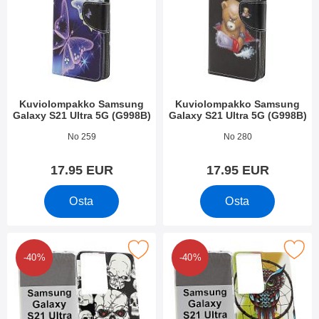
Kuviolompakko Samsung
Kuviolompakko Samsung
Galaxy S21 Ultra 5G (G998B)
Galaxy S21 Ultra 5G (G998B)
Tuote.nro 39718
Tuote.nro 39498
No 259
No 280
17.95 EUR
17.95 EUR
Osta
Osta
PU-Designkotelo Samsung Galaxy S21 Ultra 5G (G998B) suosiki
Merkitse tPU-Designkotelo Samsung Galaxy
-40%
-40%