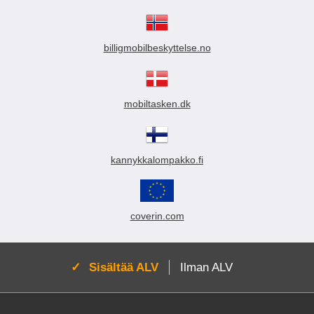
billigmobilbeskyttelse.no
mobiltasken.dk
kannykkalompakko.fi
coverin.com
Aktivoi:
Sisältää ALV
Ilman ALV
Alatunnisteen sisältö Sekalaista tietoa ja l