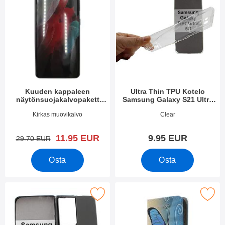
Kuuden kappaleen
Ultra Thin TPU Kotelo
näytönsuojakalvopakett
Samsung Galaxy S21 Ultra
Samsung Galaxy S21 Ultra
5G (G998B)
Tuote.nro 39419
Tuote.nro 39429
Kirkas muovikalvo
Clear
5G (G998B)
uusi hinta
11.95 EUR
9.95 EUR
vanha hinta
29.70 EUR
Osta
Osta
PU muovikotelo Samsung Galaxy S21 Ultra 5G (G998B) suosikik
Merkitse kuviolompakko Samsung Galaxy S