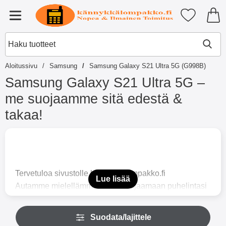
Ostoskori laajennettu Tibro billi
Suosikkini
Valikko
Aloitussivu
Samsung
Samsung Galaxy S21 Ultra 5G (G998B)
Samsung Galaxy S21 Ultra 5G –
me suojaamme sitä edestä &
takaa!
S
i
i
r
r
Tervetuloa sivustolle kännykkälompakko.fi
y
Lue lisää
Autamme mielellämme sinua suojaamaan puhelintasi
t
u
Samsung Galaxy S21 Ultra 5G (SM-G998B) niin hyvin
o
O
kuin vain pystymme. Tämä kännykkä on – kuten
t
Suodata/lajittele
h
t
varmasti olet huomannut – melko suuri. Ja myös